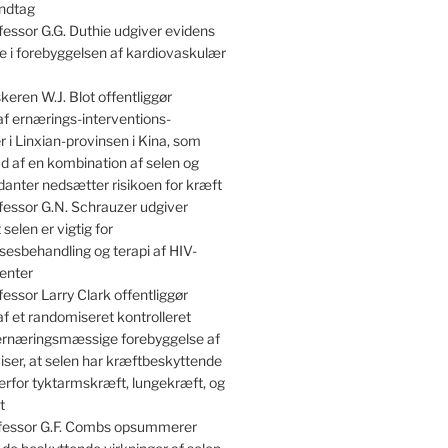
indtag
essor G.G. Duthie udgiver evidens
lle i forebyggelsen af kardiovaskulær
keren W.J. Blot offentliggør
af ernærings-interventions-
 i Linxian-provinsen i Kina, som
kud af en kombination af selen og
danter nedsætter risikoen for kræft
essor G.N. Schrauzer udgiver
 selen er vigtig for
sesbehandling og terapi af HIV-
enter
essor Larry Clark offentliggør
af et randomiseret kontrolleret
 ernæringsmæssige forebyggelse af
iser, at selen har kræftbeskyttende
erfor tyktarmskræft, lungekræft, og
t
essor G.F. Combs opsummerer