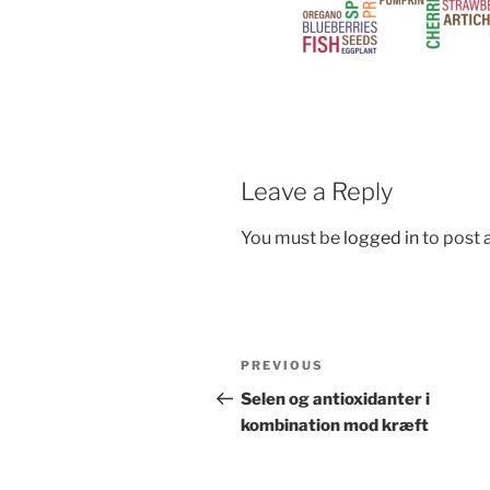
Leave a Reply
You must be
logged in
to post
Post
Previous
PREVIOUS
navigation
Post
Selen og antioxidanter i
kombination mod kræft