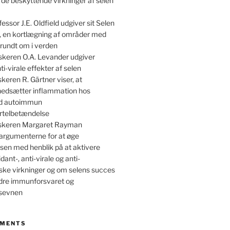
 de beskyttende virkninger af selen
essor J.E. Oldfield udgiver sit Selen
, en kortlægning af områder med
rundt om i verden
skeren O.A. Levander udgiver
ti-virale effekter af selen
keren R. Gärtner viser, at
 nedsætter inflammation hos
ed autoimmun
irtelbetændelse
skeren Margaret Rayman
argumenterne for at øge
sen med henblik på at aktivere
dant-, anti-virale og anti-
ske virkninger og om selens succes
dre immunforsvaret og
nsevnen
MMENTS