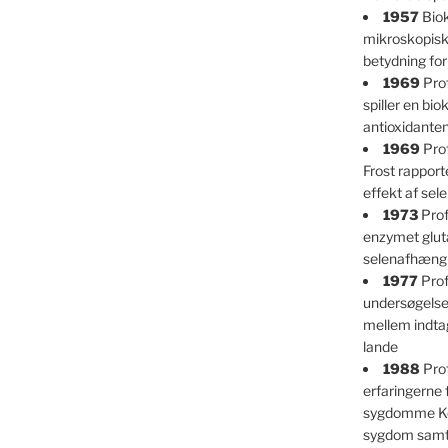
1957
Biok
mikroskopisk
betydning fo
1969
Prof
spiller en bio
antioxidante
1969
Prof
Frost rappor
effekt af se
1973
Prof
enzymet glut
selenafhængi
1977
Prof
undersøgelser
mellem indtag
lande
1988
Pro
erfaringerne
sygdomme Ke
sygdom samt 