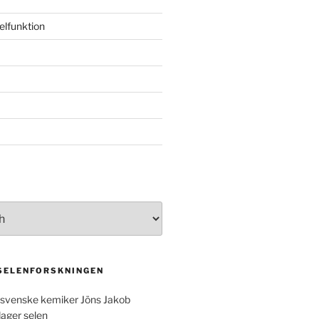
elfunktion
 SELENFORSKNINGEN
svenske kemiker Jöns Jakob
dager selen