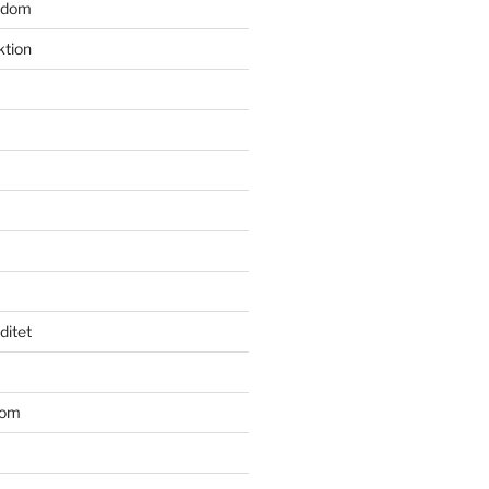
gdom
ktion
iditet
dom