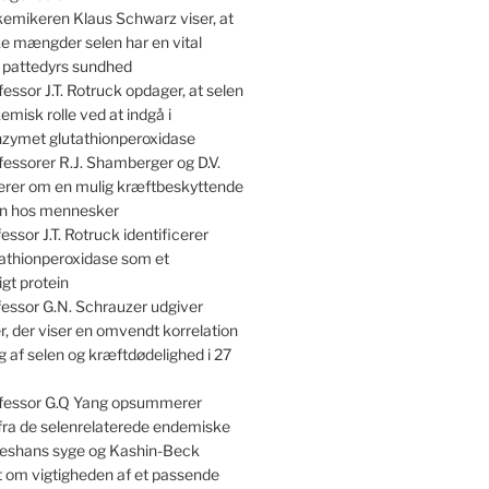
emikeren Klaus Schwarz viser, at
e mængder selen har en vital
r pattedyrs sundhed
essor J.T. Rotruck opdager, at selen
kemisk rolle ved at indgå i
nzymet glutathionperoxidase
essorer R.J. Shamberger og D.V.
terer om en mulig kræftbeskyttende
len hos mennesker
essor J.T. Rotruck identificerer
athionperoxidase som et
gt protein
essor G.N. Schrauzer udgiver
, der viser en omvendt korrelation
 af selen og kræftdødelighed i 27
fessor G.Q Yang opsummerer
 fra de selenrelaterede endemiske
shans syge og Kashin-Beck
om vigtigheden af et passende