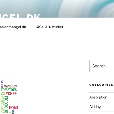
GEL.DK
selenmangel.dk
KiSel-10-studiet
Search
for:
CATEGORIES
Absorption
Aldring