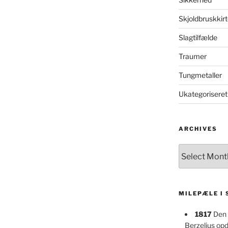
Skjoldbruskkirt
Slagtilfælde
Traumer
Tungmetaller
Ukategoriseret
ARCHIVES
Archives
MILEPÆLE I
1817
Den 
Berzelius op