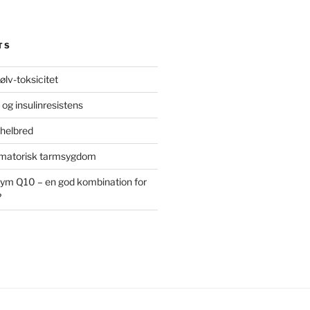
TS
ølv-toksicitet
 og insulinresistens
 helbred
ammatorisk tarmsygdom
ym Q10 – en god kombination for
?