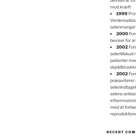
beviserne for
mod kræft
1999
Prof
Verdensatlas
selenmangel 
2000
For
beviser for an
2002
Fors
selentilskud
patienter m
skjoldbruskk
2002
For
præsenterer 
selenindtagel
selens antioxi
inflammatori
med at forbe
reproduktio
RECENT CO