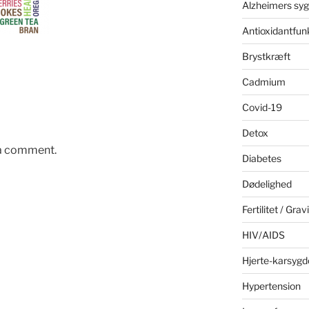
Alzheimers sy
Antioxidantfun
Brystkræft
Cadmium
Covid-19
Detox
 a comment.
Diabetes
Dødelighed
Fertilitet / Grav
HIV/AIDS
Hjerte-karsyg
Hypertension