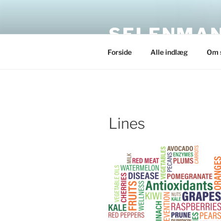
Skip
to
SELENMAN
content
Forside
Alle indlæg
Om 
Lines