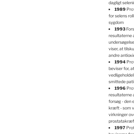
dagligt selen
1989
Prof
for selens ro
sygdom
1993
Fors
resultaterne 
undersøgelser
viser, at tils
andre antioxi
1994
Prof
beviser for, at
vedligeholdel
smittede pati
1996
Prof
resultaterne 
forsøg - den
kræft - som v
virkninger ov
prostatakræf
1997
Prof