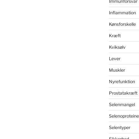
Immunforsvar
Inflammation
Kønsforskelle
Kræft
Kviksølv
Lever
Muskler
Nyrefunktion
Prostatakræft
Selenmangel
Selenoproteine
Selentyper
Sikkerhed