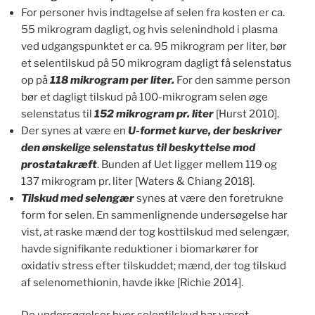
For personer hvis indtagelse af selen fra kosten er ca.
55 mikrogram dagligt, og hvis selenindhold i plasma
ved udgangspunktet er ca. 95 mikrogram per liter, bør
et selentilskud på 50 mikrogram dagligt få selenstatus
op på
118 mikrogram per liter.
For den samme person
bør et dagligt tilskud på 100-mikrogram selen øge
selenstatus til
152 mikrogram pr. liter
[Hurst 2010].
Der synes at være en
U-formet kurve, der beskriver
den ønskelige selenstatus til beskyttelse mod
prostatakræft
. Bunden af Uet ligger mellem 119 og
137 mikrogram pr. liter [Waters & Chiang 2018].
Tilskud med selengær
synes at være den foretrukne
form for selen. En sammenlignende undersøgelse har
vist, at raske mænd der tog kosttilskud med selengær,
havde signifikante reduktioner i biomarkører for
oxidativ stress efter tilskuddet; mænd, der tog tilskud
af selenomethionin, havde ikke [Richie 2014].