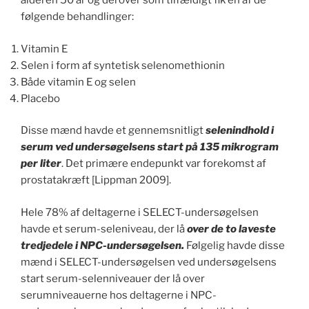
alderen 50 år og derover som tilfældigt fik én af de
følgende behandlinger:
Vitamin E
Selen i form af syntetisk selenomethionin
Både vitamin E og selen
Placebo
Disse mænd havde et gennemsnitligt
selenindhold i
serum ved undersøgelsens start på 135 mikrogram
per liter
. Det primære endepunkt var forekomst af
prostatakræft [Lippman 2009].
Hele 78% af deltagerne i SELECT-undersøgelsen
havde et serum-seleniveau, der lå
over de to laveste
tredjedele i NPC-undersøgelsen.
Følgelig havde disse
mænd i SELECT-undersøgelsen ved undersøgelsens
start serum-selenniveauer der lå over
serumniveauerne hos deltagerne i NPC-