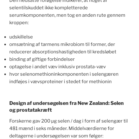
Den nedsatte forøgelse indikerer, at noget af
selentilskuddet ikke kompletterede
serumkomponenten, men tog en anden rute gennem
kroppen:
udskillelse
omsætning af tarmens mikrobiom til former, der
reducerer absorptionshastigheden til kredsløbet
binding af giftige forbindelser
optagelse i andet væv inklusiv prostata-væv
hvor selenomethioninkomponenten i selengæren
indføjes i vævsproteiner i stedet for methionin
Design af undersøgelsen fra New Zealand: Selen
og prostatakræft
Forskerne gav 200 µg selen / dag i form af selengær til
481 mænd i seks måneder. Middelværdierne for
deltagerne i undersøgelsen var som følger: