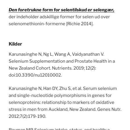
Den foretrukne form for selentilskud er selengær,
der indeholder adskillige former for selen ud over
selenomethionin-formerne [Richie 2014].
Kilder
Karunasinghe N, Ng L, Wang A, Vaidyanathan V.
Selenium Supplementation and Prostate Health in a
New Zealand Cohort. Nutrients. 2019; 12(2):
doi:10.3390/nu12010002.
Karunasinghe N, Han DY, Zhu S, et al. Serum selenium
and single-nucleotide polymorphisms in genes for
selenoproteins: relationship to markers of oxidative
stress in men from Auckland, New Zealand. Genes Nutr.
2012;7(2):179-190.
Rayman MP. Selenium intake, status, and health: a