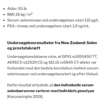
Alder: 55 år
2
BMI: 26 kg / m
Serum-selenniveau ved undersøgelses-start 110 µg/L
PSA- niveau ved undersøgelses-start: 1.0 ng/mL
Undersøgelsesresultater fra New Zealand: Selen
og prostatakræft
Undersøgelsesdataene viste, at GPX1 rs1050450 TT,
AKR1C3 rs12529 CG og SEL15 rs5845 CT-alleler var
forbundet med den bedste korrelation mellem serum-
seleniveauer ved undersøgelsesstart og efter tilskud.
Dette resultat antydede, at
den individuelle serum-
selenbæreevne varierer med individets genotype
[Karunasinghe 2019].