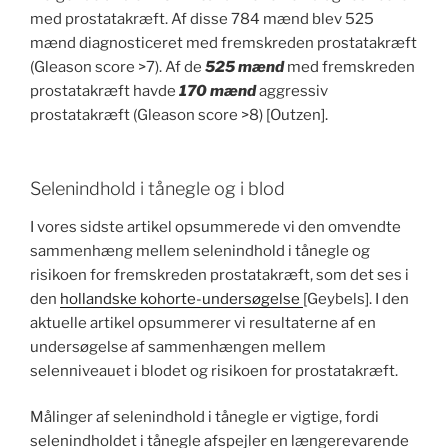
med prostatakræft. Af disse 784 mænd blev 525
mænd diagnosticeret med fremskreden prostatakræft
(Gleason score >7). Af de
525 mænd
med fremskreden
prostatakræft havde
170 mænd
aggressiv
prostatakræft (Gleason score >8) [Outzen].
Selenindhold i tånegle og i blod
I vores sidste artikel opsummerede vi den omvendte
sammenhæng mellem selenindhold i tånegle og
risikoen for fremskreden prostatakræft, som det ses i
den
hollandske kohorte-undersøgelse
[Geybels]. I den
aktuelle artikel opsummerer vi resultaterne af en
undersøgelse af sammenhængen mellem
selenniveauet i blodet og risikoen for prostatakræft.
Målinger af selenindhold i tånegle er vigtige, fordi
selenindholdet i tånegle afspejler en længerevarende