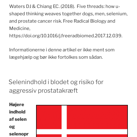
Waters DJ & Chiang EC. (2018). Five threads: how u-
shaped thinking weaves together dogs, men, selenium,
and prostate cancer risk. Free Radical Biology and
Medicine,
https://doi.org/10.1016/j.freeradbiomed.2017.12.039.
Informationerne i denne artikel er ikke ment som
lægehjælp og bør ikke fortolkes som sådan.
POSTED
Selenindhold i blodet og risiko for
ON
aggressiv prostatakræft
Højere
indhold
af selen
og
selenopr