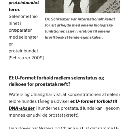
proteinbundet
form
.
Selenomethio
Dr. Schrauzer var internationalt kendt
ninet i
for sit arbejde med selens biologiske
præparater
funktioner, især i relation til selens
med selengær
kræftbeskyttende egenskaber.
er
proteinbundet
[Schrauzer 2009].
Et U-formet forhold mellem selenstatus og
risikoen for prostatakræft?
Waters og Chiang har vist, at koncentrationen af selen i
ældre hundes tånegle udviser
et U-formet forhold til
DNA-skader
i hundernes prostata. (Hunde kan ligesom
mennesker udvikle prostatakræft).
Derudover har Waters og Chiang vist, at det samme U-