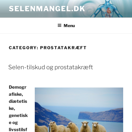
Skip
SELENMANGEL.DK
to
content
Menu
CATEGORY:
PROSTATAKRÆFT
POSTED
Selen-tilskud og prostatakræft
ON
Demogr
afiske,
diætetis
ke,
genetisk
e og
livsstilsf