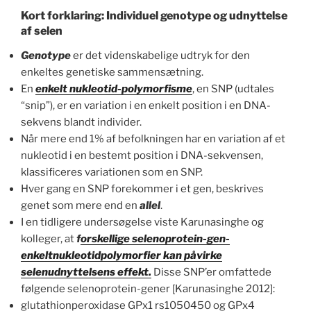
Kort forklaring: Individuel genotype og udnyttelse
af selen
Genotype
er det videnskabelige udtryk for den
enkeltes genetiske sammensætning.
En
enkelt nukleotid-polymorfisme
, en SNP (udtales
“snip”), er en variation i en enkelt position i en DNA-
sekvens blandt individer.
Når mere end 1% af befolkningen har en variation af et
nukleotid i en bestemt position i DNA-sekvensen,
klassificeres variationen som en SNP.
Hver gang en SNP forekommer i et gen, beskrives
genet som mere end en
allel
.
I en tidligere undersøgelse viste Karunasinghe og
kolleger, at
f
orskellige selenoprotein-gen-
enkeltnukleotidpolymorfier kan påvirke
selenudnyttelsens effekt.
Disse SNP’er omfattede
følgende selenoprotein-gener [Karunasinghe 2012]:
glutathionperoxidase GPx1 rs1050450 og GPx4