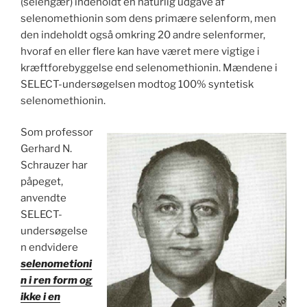
(selengær) indeholdt en naturlig udgave af
selenomethionin som dens primære selenform, men
den indeholdt også omkring 20 andre selenformer,
hvoraf en eller flere kan have været mere vigtige i
kræftforebyggelse end selenomethionin. Mændene i
SELECT-undersøgelsen modtog 100% syntetisk
selenomethionin.
Som professor
Gerhard N.
Schrauzer har
påpeget,
anvendte
SELECT-
undersøgelse
n endvidere
selenometioni
n i ren form og
ikke i en