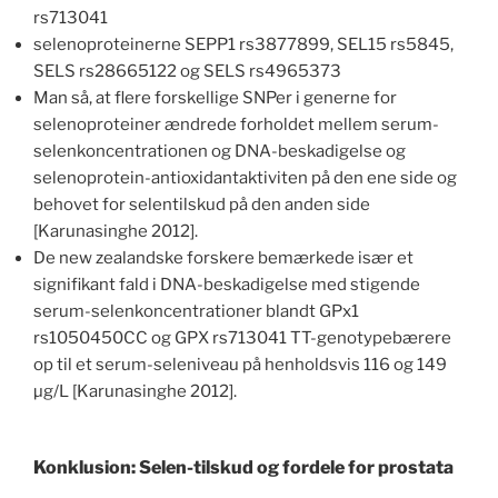
rs713041
selenoproteinerne SEPP1 rs3877899, SEL15 rs5845,
SELS rs28665122 og SELS rs4965373
Man så, at flere forskellige SNPer i generne for
selenoproteiner ændrede forholdet mellem serum-
selenkoncentrationen og DNA-beskadigelse og
selenoprotein-antioxidantaktiviten på den ene side og
behovet for selentilskud på den anden side
[Karunasinghe 2012].
De new zealandske forskere bemærkede især et
signifikant fald i DNA-beskadigelse med stigende
serum-selenkoncentrationer blandt GPx1
rs1050450CC og GPX rs713041 TT-genotypebærere
op til et serum-seleniveau på henholdsvis 116 og 149
µg/L [Karunasinghe 2012].
Konklusion: Selen-tilskud og fordele for prostata