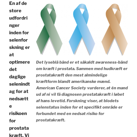
En af de
store
udfordri
nger
inden for
selenfor
skning er
at
optimere
Det lyseblå bånd er et såkaldt awareness-bånd
om kræft i prostata. Sammen med hudkræft er
det
prostatakræft den mest almindelige
daglige
kræftform blandt amerikanske mænd.
selenindt
American Cancer Society vurderer, at én mand
ag for at
ud af ni vil få diagnosen prostatakræft i løbet
nedsætt
af hans levetid. Forskning viser, at blodets
e
selenstatus inden for et specifikt område er
risikoen
forbundet med en nedsat risiko for
prostatakræft.
for
prostata
kræft. Vi