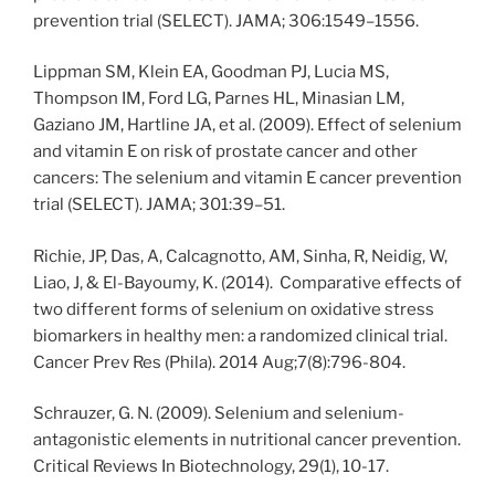
prevention trial (SELECT). JAMA; 306:1549–1556.
Lippman SM, Klein EA, Goodman PJ, Lucia MS,
Thompson IM, Ford LG, Parnes HL, Minasian LM,
Gaziano JM, Hartline JA, et al. (2009). Effect of selenium
and vitamin E on risk of prostate cancer and other
cancers: The selenium and vitamin E cancer prevention
trial (SELECT). JAMA; 301:39–51.
Richie, JP, Das, A, Calcagnotto, AM, Sinha, R, Neidig, W,
Liao, J, & El-Bayoumy, K. (2014). Comparative effects of
two different forms of selenium on oxidative stress
biomarkers in healthy men: a randomized clinical trial.
Cancer Prev Res (Phila). 2014 Aug;7(8):796-804.
Schrauzer, G. N. (2009). Selenium and selenium-
antagonistic elements in nutritional cancer prevention.
Critical Reviews In Biotechnology, 29(1), 10-17.