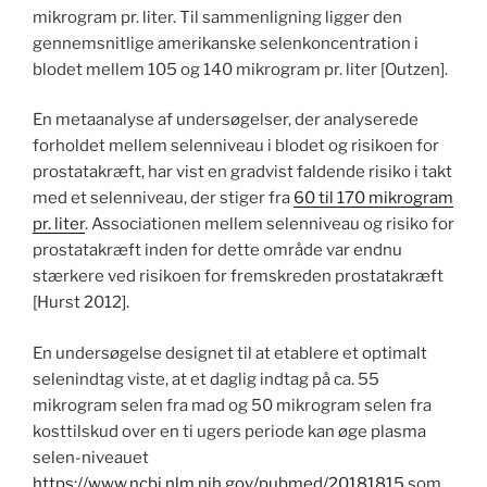
mikrogram pr. liter. Til sammenligning ligger den
gennemsnitlige amerikanske selenkoncentration i
blodet mellem 105 og 140 mikrogram pr. liter [Outzen].
En metaanalyse af undersøgelser, der analyserede
forholdet mellem selenniveau i blodet og risikoen for
prostatakræft, har vist en gradvist faldende risiko i takt
med et selenniveau, der stiger fra
60 til 170 mikrogram
pr. liter
. Associationen mellem selenniveau og risiko for
prostatakræft inden for dette område var endnu
stærkere ved risikoen for fremskreden prostatakræft
[Hurst 2012].
En undersøgelse designet til at etablere et optimalt
selenindtag viste, at et daglig indtag på ca. 55
mikrogram selen fra mad og 50 mikrogram selen fra
kosttilskud over en ti ugers periode kan øge plasma
selen-niveauet
https://www.ncbi.nlm.nih.gov/pubmed/20181815
som