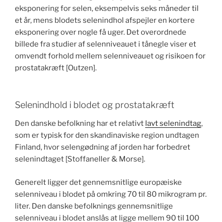
eksponering for selen, eksempelvis seks måneder til
et år, mens blodets selenindhol afspejler en kortere
eksponering over nogle få uger. Det overordnede
billede fra studier af selenniveauet i tånegle viser et
omvendt forhold mellem selenniveauet og risikoen for
prostatakræft [Outzen].
Selenindhold i blodet og prostatakræft
Den danske befolkning har et relativt
lavt selenindtag
,
som er typisk for den skandinaviske region undtagen
Finland, hvor selengødning af jorden har forbedret
selenindtaget [Stoffaneller & Morse].
Generelt ligger det gennemsnitlige europæiske
selenniveau i blodet på omkring 70 til 80 mikrogram pr.
liter. Den danske befolknings gennemsnitlige
selenniveau i blodet anslås at ligge mellem 90 til 100