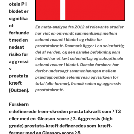
otein P i
blodet er
signifika
nt
En meta-analyse fra 2012 af relevante studier
forbunde
har vist en omvendt sammenhæng mellem
selenniveauet i blodet og risiko for
t med en
prostatakræft. Danmark ligger i en selenfattig
nedsat
del af verden, og den danske befolkning som
risiko for
helhed har et lavt selenindtag og suboptimale
aggressi
selenniveauer i blodet. Danske forskere har
v
derfor undersøgt sammenhængen mellem
prostata
prædiagnostisk selenniveau og risikoen for
kræft
total (alle former), fremskreden og aggressiv
prostatakræft.
[Outzen].
Forskern
e definerede frem-skreden prostatakræft som ≥T3
eller med en Gleason-score ≥7. Aggressiv (high
grade) prostata-kræft defineredes som kræft-
former med en Gleason-score ≥8.