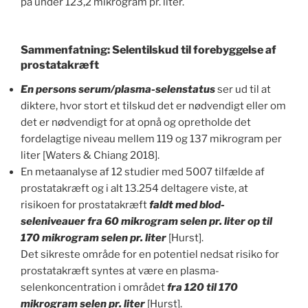
på under 123,2 mikrogram pr. liter.
Sammenfatning: Selentilskud til forebyggelse af
prostatakræft
En persons serum/plasma-selenstatus
ser ud til at
diktere, hvor stort et tilskud det er nødvendigt eller om
det er nødvendigt for at opnå og opretholde det
fordelagtige niveau mellem 119 og 137 mikrogram per
liter [Waters & Chiang 2018].
En metaanalyse af 12 studier med 5007 tilfælde af
prostatakræft og i alt 13.254 deltagere viste, at
risikoen for prostatakræft
faldt med blod-
seleniveauer fra 60 mikrogram selen pr. liter op til
170 mikrogram selen pr. liter
[Hurst].
Det sikreste område for en potentiel nedsat risiko for
prostatakræft syntes at være en plasma-
selenkoncentration i området
fra 120 til 170
mikrogram selen pr. liter
[Hurst].