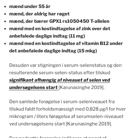
mænd under 55 år
mænd, der aldrig har røget
mænd, der bærer GPX1 rs1050450 T-allelen
mænd med en kostindtagelse af zink over det
anbefalede daglige indtag (11 mg)
mænd med en kostindtagelse af vitamin B12 under
det anbefalede daglige indtag (15 mkg)
Desuden var stigningen i serum-selenstatus og den
resulterende serum-selen-status efter tilskud
signifikant afhængig af niveauet af selen ved
undersøgelsens start
[Karunasinghe 2019].
Den samlede forøgelse i serum-seleniveauet fra
tilskud faldt forholdsmæssigt med 0,828 µg/l for hver
mikrogram / liters førøgelse af serumselen-niveauet
ved undersøgelsens start [Karunasinghe 2019].