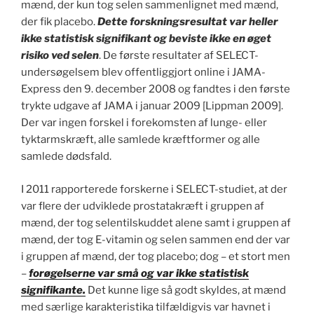
mænd, der kun tog selen sammenlignet med mænd,
der fik placebo.
Dette forskningsresultat var heller
ikke statistisk signifikant og beviste ikke en øget
risiko ved selen
. De første resultater af SELECT-
undersøgelsem blev offentliggjort online i JAMA-
Express den 9. december 2008 og fandtes i den første
trykte udgave af JAMA i januar 2009 [Lippman 2009].
Der var ingen forskel i forekomsten af lunge- eller
tyktarmskræft, alle samlede kræftformer og alle
samlede dødsfald.
I 2011 rapporterede forskerne i SELECT-studiet, at der
var flere der udviklede prostatakræft i gruppen af
mænd, der tog selentilskuddet alene samt i gruppen af
mænd, der tog E-vitamin og selen sammen end der var
i gruppen af mænd, der tog placebo; dog – et stort men
–
forøgelserne var små og var ikke statistisk
signifikante.
Det kunne lige så godt skyldes, at mænd
med særlige karakteristika tilfældigvis var havnet i