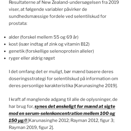
Resultaterne af New Zealand-undersøgelsen fra 2019
viser, at følgende variabler påvirker de
sundhedsmæssige fordele ved selentilskud for
prostata:
alder (forskel mellem 55 og 69 år)
kost (især indtag af zink og vitamin B12)
genetik (forskellige selenoprotein alleler)
ryger eller aldrig røget
I det omfang det er muligt, bør mænd basere deres
doseringsstrategi for selentilskud på information om
deres personlige karakteristika [Karunasinghe 2019].
I kraft af manglende adgang til alle de oplysninger, de
har brug for,
synes det ønskeligt for mænd at sigte
mod en serum-selenkoncentration mellem 100 og
150 µg/l
[Karunasinghe 2012; Rayman 2012, figur 3;
Rayman 2019, figur 2].