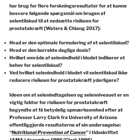
har brug for flere forskningsresultater for at kunne
besvare følgende spørgsmål om brugen af
selentilskud til at nedsætte risikoen for
prostatakræft [Waters & Chiang 2017]:
Hvad er den optimale formulering af et selentilskud?
Hvad er den korrekte daglige dosis?
Hvilket område af selenindhold i blodet indikerer et
behov for selentilskud?
Ved hvilket selenindhold i blodet vil selentilskud ikke
reducere risikoen for prostatakræft yderligere?
Ideen om at selenindtagelsen og selenniveauet er en
vigtig faktor for risikoen for prostatakræft
begyndte at få betydelig opmærksomhed efter at
Professor Larry Clark fra University of Arizona
offentliggjorde resultaterne af sin undersøgelse:
“
Nutritional Prevention of Cancer
” i tidsskriftet
JAMA i december 1996 [Clark 1996].