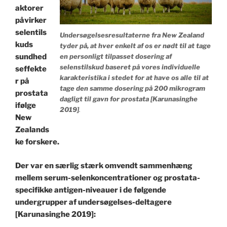
aktorer
påvirker
selentils
Undersøgelsesresultaterne fra New Zealand
kuds
tyder på, at hver enkelt af os er nødt til at tage
en personligt tilpasset dosering af
sundhed
selenstilskud baseret på vores individuelle
seffekte
karakteristika i stedet for at have os alle til at
r på
tage den samme dosering på 200 mikrogram
prostata
dagligt til gavn for prostata [Karunasinghe
ifølge
2019]
.
New
Zealands
ke forskere.
Der var en særlig stærk omvendt sammenhæng
mellem serum-selenkoncentrationer og prostata-
specifikke antigen-niveauer i de følgende
undergrupper af undersøgelses-deltagere
[Karunasinghe 2019]: