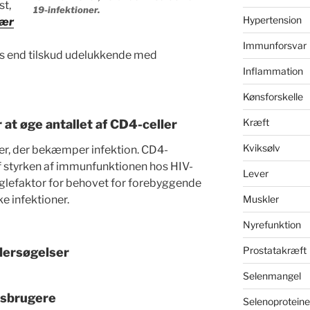
st,
19-infektioner.
Hypertension
gær
Immunforsvar
ss end tilskud udelukkende med
Inflammation
Kønsforskelle
Kræft
r at øge antallet af CD4-celler
Kviksølv
er, der bekæmper infektion. CD4-
 af styrken af immunfunktionen hos HIV-
Lever
nøglefaktor for behovet for forebyggende
Muskler
e infektioner.
Nyrefunktion
Prostatakræft
dersøgelser
Selenmangel
isbrugere
Selenoproteine