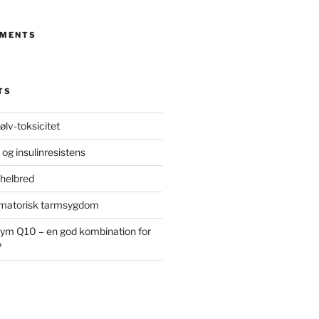
MMENTS
TS
ølv-toksicitet
 og insulinresistens
 helbred
ammatorisk tarmsygdom
ym Q10 – en god kombination for
?