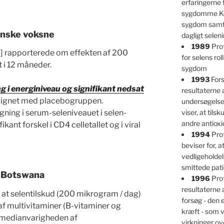
erfaringerne
sygdomme Ke
sygdom samt 
anske voksne
dagligt selen
1989
Prof
] rapporterede om effekten af 200
for selens ro
 i 12 måneder.
sygdom
1993
Fors
ng i energiniveau og signifikant nedsat
resultaterne 
ignet med placebogruppen.
undersøgelser
viser, at tils
igning i serum-seleniveauet i selen-
andre antioxi
kant forskel i CD4 celletallet og i viral
1994
Prof
beviser for, at
vedligeholdel
smittede pati
i Botswana
1996
Prof
resultaterne 
 at selentilskud (200 mikrogram / dag)
forsøg - den
 multivitaminer (B-vitaminer og
kræft - som v
 (medianvarigheden af
virkninger ov