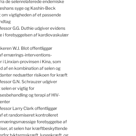
 fra de selenrelaterede endemiske
shans syge og Kashin-Beck
om vigtigheden af et passende
indtag
essor G.G. Duthie udgiver evidens
lle i forebyggelsen af kardiovaskulær
keren W.J. Blot offentliggør
af ernærings-interventions-
 i Linxian-provinsen i Kina, som
kud af en kombination af selen og
danter nedsætter risikoen for kræft
essor G.N. Schrauzer udgiver
 selen er vigtig for
sesbehandling og terapi af HIV-
enter
essor Larry Clark offentliggør
af et randomiseret kontrolleret
 ernæringsmæssige forebyggelse af
iser, at selen har kræftbeskyttende
erfor tyktarmskræft, lungekræft, og