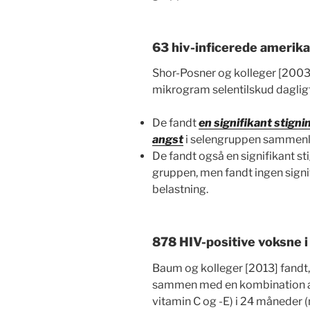
63 hiv-inficerede amerik
Shor-Posner og kolleger [2003
mikrogram selentilskud dagligt
De fandt
en signifikant stigni
angst
i selengruppen sammenl
De fandt også en signifikant st
gruppen, men fandt ingen signifi
belastning.
878 HIV-positive voksne 
Baum og kolleger [2013] fandt,
sammen med en kombination af
vitamin C og -E) i 24 måneder