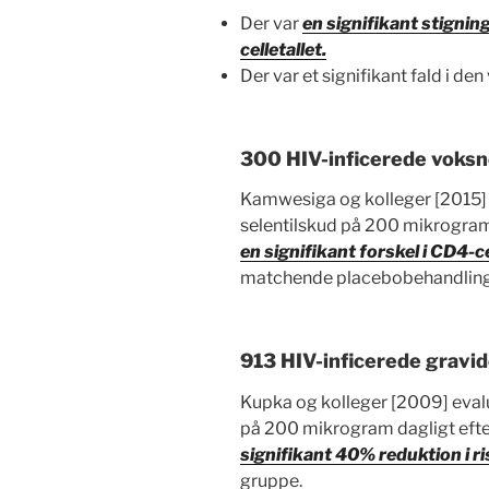
Der var
en signifikant stignin
celletallet.
Der var et signifikant fald i den
300 HIV-inficerede voksn
Kamwesiga og kolleger [2015] p
selentilskud på 200 mikrogram
en signifikant forskel i CD4-ce
matchende placebobehandling
913 HIV-inficerede gravid
Kupka og kolleger [2009] evalu
på 200 mikrogram dagligt efter
signifikant 40% reduktion i ri
gruppe.