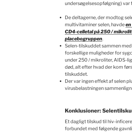
undersøgelsesopfølgning) var 
De deltagerne, der modtog se
multivitaminer selen, havde
en 
CD4-celletal på 250 / mikrol
placebogruppen
.
Selen-tilskuddet sammen med m
forskellige muligheder for syg
under 250 / mikroliter, AIDS-li
død, alt efter hvad der kom f
tilskuddet.
Der var ingen effekt af selen p
virusbelastningen sammenlign
Konklusioner: Selentilsku
Et dagligt tilskud til hiv-inf
forbundet med følgende gavnli