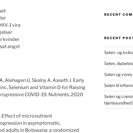
uet
RECENT CO
ler
HIV-1 vira
gelser
RECENT POS
de kvinder
sat angst
Selen- og kviks
Selen, diabetes
Selen og vores
A, Alehagen U, Skalny A, Aaseth J. Early
Selen til infl
Zinc, Selenium and Vitamin D for Raising
Progressive COVID-19. Nutrients. 2020
Selen og coenz
hjertesundhed
 Effect of micronutrient
rogression in asymptomatic,
cted adults in Botswana: a randomized