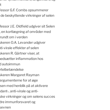
t
essor G.F. Combs opsummerer
 de beskyttende virkninger af selen
essor J.E. Oldfield udgiver sit Selen
, en kortlægning af områder med
rundt om i verden
skeren O.A. Levander udgiver
ti-virale effekter af selen
keren R. Gärtner viser, at
 nedsætter inflammation hos
ed autoimmun
irtelbetændelse
skeren Margaret Rayman
argumenterne for at øge
sen med henblik på at aktivere
dant-, anti-virale og anti-
ske virkninger og om selens succes
dre immunforsvaret og
nsevnen