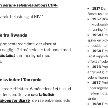
g i serum-seleniveauet og i CD4-
1817
Den 
Berzelius op
 virale belastning af HIV-1.
1957
Biok
mikroskopisk
betydning fo
e fra Rwanda
1969
Prof
spiller en bio
ræsenterede data, der viser, at
antioxidante
 dagligt i 24 måneder er forbundet med
1969
Prof
lletallet
sammenlignet med
Frost rappor
.
effekt af se
1973
Prof
enzymet glut
selenafhængi
e kvinder i Tanzania
1977
Prof
undersøgelser
erede effekten i 6 måneder af et tilskud
mellem indtag
 fødslen. Der var
en statistisk
lande
sikoen for diarré
i den selenbehandlede
1988
Pro