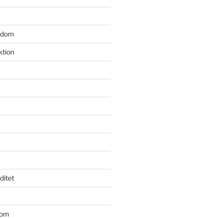
gdom
ktion
iditet
dom