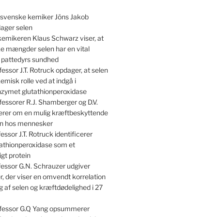
svenske kemiker Jöns Jakob
dager selen
emikeren Klaus Schwarz viser, at
e mængder selen har en vital
r pattedyrs sundhed
essor J.T. Rotruck opdager, at selen
kemisk rolle ved at indgå i
nzymet glutathionperoxidase
essorer R.J. Shamberger og D.V.
terer om en mulig kræftbeskyttende
len hos mennesker
essor J.T. Rotruck identificerer
athionperoxidase som et
gt protein
essor G.N. Schrauzer udgiver
, der viser en omvendt korrelation
 af selen og kræftdødelighed i 27
fessor G.Q Yang opsummerer