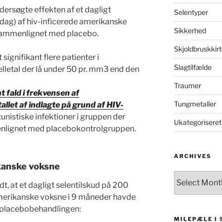
ersøgte effekten af et dagligt
Selentyper
dag) af hiv-inficerede amerikanske
Sikkerhed
sammenlignet med placebo.
Skjoldbruskkirt
signifikant flere patienter i
Slagtilfælde
etal der lå under 50 pr. mm3 end den
Traumer
t fald i frekvensen af
Tungmetaller
allet af indlagte på grund af HIV-
nistiske infektioner i gruppen der
Ukategoriseret
enlignet med placebokontrolgruppen.
ARCHIVES
kanske voksne
Archives
t, at et dagligt selentilskud på 200
amerikanske voksne i 9 måneder havde
il placebobehandlingen:
MILEPÆLE I