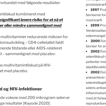
forbundet med følgende resultater:
prostatakræf
1997
Prof
lentilskud kombineret med
beviserne for
signifikant lavere risiko for at nå et
mod kræft
iter eller mindre sammenlignet med
1999
Prof
Verdensatlas
selenmangel 
ultivitaminer reducerede risikoen for
2000
For
domsudvikling – CD4-celletallet faldt
beviser for an
gnende tilstande eller AIDS-relateret
2002
Fors
ørst – sammenlignet med placebo-
selentilskud
patienter m
lus multivitamintilskud på HIV-
skjoldbruskk
et med placebo.
2002
For
præsenterer 
selenindtagel
selens antioxi
d og HIV-infektioner
inflammatori
icerede voksne med 200 mikrogram selen er
med at forbe
ge resultater [Kayode 2020]:
reproduktio