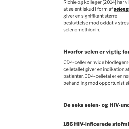
Richie og kolleger [2014] har vi
at selentilskud i form af
selen
giver en signifikant større
beskyttelse mod oxidativ stre
selenomethionin.
Hvorfor selen er vigtig fo
CD4-celler er hvide blodlegem
celletallet giver en indikation
patienter. CD4-celletal er en 
behandling mod opportunistisk
De seks selen- og HIV-un
186 HIV-inficerede stofm