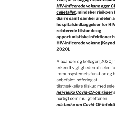
HIV-inficerede voksne øger C
celletallet
, mindsker risikoen 
diarré samt sænker andelen a
hospitalsindlæggelser for HI
relaterede tilstande og
opportunistiske infektioner 
HIV-inficerede voksne [Kayo
2020].
Alexander og kolleger [2020] 
erkendt vigtigheden af selen fo
immunsystemets funktion og h
anbefalet indføring af
tilstrækkelige tilskud med sele
høj-risiko Covid-19-områder
s
hurtigt som muligt efter en
mistanke om Covid-19-infekti