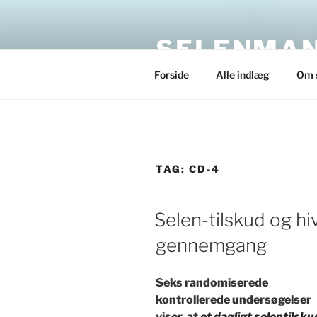
Skip
to
SELENMAN
content
Forside
Alle indlæg
Om 
TAG:
CD-4
POSTED
Selen-tilskud og hi
ON
gennemgang
Seks randomiserede
kontrollerede undersøgelser
viser, at
et dagligt selentilskud