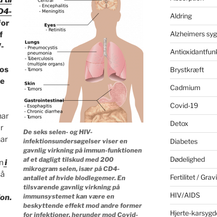
D4-
Aldring
for
Alzheimers sy
f
V-
Antioxidantfun
hos
Brystkræft
de
Cadmium
Covid-19
har
Detox
r
De seks selen- og HIV-
ar
Diabetes
infektionsundersøgelser viser en
gavnlig virkning på immun-funktionen
Dødelighed
af et dagligt tilskud med 200
n
i
mikrogram selen, især på CD4-
å
Fertilitet / Grav
antallet af hvide blodlegemer. En
tilsvarende gavnlig virkning på
HIV/AIDS
immunsystemet kan være en
on.
beskyttende effekt mod andre former
Hjerte-karsyg
for infektioner, herunder mod Covid-