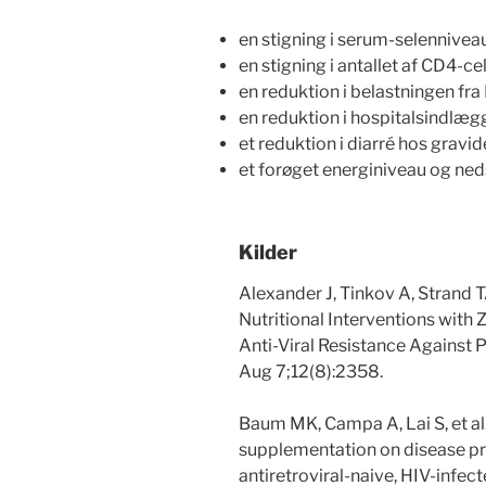
en stigning i serum-selennivea
en stigning i antallet af CD4-cel
en reduktion i belastningen fra 
en reduktion i hospitalsindlæg
et reduktion i diarré hos gravi
et forøget energiniveau og ned
Kilder
Alexander J, Tinkov A, Strand T
Nutritional Interventions with 
Anti-Viral Resistance Against 
Aug 7;12(8):2358.
Baum MK, Campa A, Lai S, et al.
supplementation on disease p
antiretroviral-naive, HIV-infe