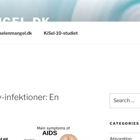
GEL.DK
selenmangel.dk
KiSel-10-studiet
v-infektioner: En
Search
for:
CATEGORIES
Absorption
 til