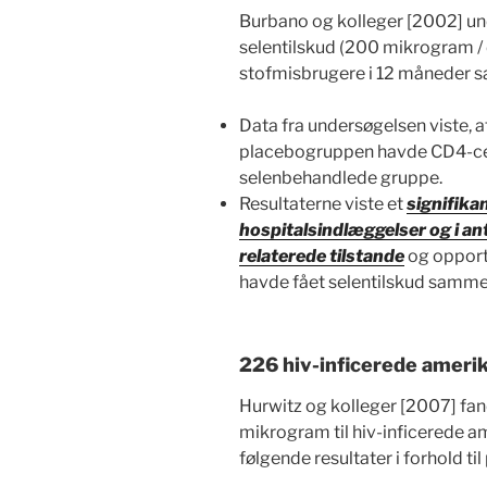
Burbano og kolleger [2002] und
selentilskud (200 mikrogram / 
stofmisbrugere i 12 måneder 
Data fra undersøgelsen viste, at 
placebogruppen havde CD4-cell
selenbehandlede gruppe.
Resultaterne viste et
signifikan
hospitalsindlæggelser og i ant
relaterede tilstande
og opportu
havde fået selentilskud samm
226 hiv-inficerede ameri
Hurwitz og kolleger [2007] fand
mikrogram til hiv-inficerede 
følgende resultater i forhold t