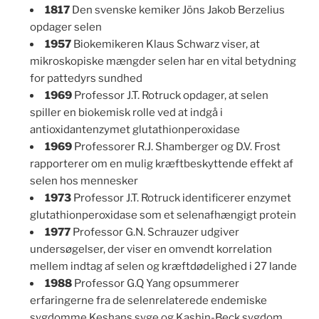
1817
Den svenske kemiker Jöns Jakob Berzelius
opdager selen
1957
Biokemikeren Klaus Schwarz viser, at
mikroskopiske mængder selen har en vital betydning
for pattedyrs sundhed
1969
Professor J.T. Rotruck opdager, at selen
spiller en biokemisk rolle ved at indgå i
antioxidantenzymet glutathionperoxidase
1969
Professorer R.J. Shamberger og D.V. Frost
rapporterer om en mulig kræftbeskyttende effekt af
selen hos mennesker
1973
Professor J.T. Rotruck identificerer enzymet
glutathionperoxidase som et selenafhængigt protein
1977
Professor G.N. Schrauzer udgiver
undersøgelser, der viser en omvendt korrelation
mellem indtag af selen og kræftdødelighed i 27 lande
1988
Professor G.Q Yang opsummerer
erfaringerne fra de selenrelaterede endemiske
sygdomme Keshans syge og Kashin-Beck sygdom