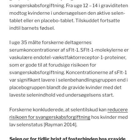
svangerskabsforgiftning. Fra uge 12 – 14 i graviditeten
modtog kvinderne i undersøgelsen den aktive selen-
tablet eller en placebo-tablet. Tilskuddet fortsatte
indtil barnets fødsel.
I uge 35 målte forskerne deltagernes
serumkoncentrationer af sFlt-1. SFlt-1-molekylerne er
vaskulære endotel-vækstfaktorreceptor-1-proteiner,
som er gode til at forudsige risikoen for
svangerskabsforgiftning. Koncentrationerne af sFlt-1
var signifikant lavere i selenbehandlingsgruppen end i
placebogruppen blandt de gravide kvinder med det
laveste selenindhold ved undersøgelsens start.
Forskerne konkluderede, at selentilskud kan
reducere
risikoen for svangerskabsforgiftning
hos kvinder med
lav selenstatus [Rayman 2014].
Selen og for tidlig brist af fosterhinden hos gravide