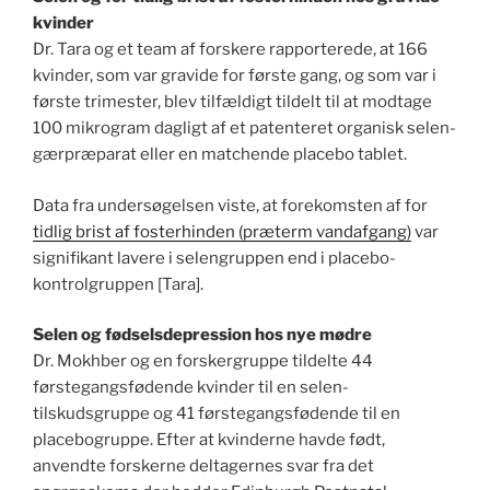
kvinder
Dr. Tara og et team af forskere rapporterede, at 166
kvinder, som var gravide for første gang, og som var i
første trimester, blev tilfældigt tildelt til at modtage
100 mikrogram dagligt af et patenteret organisk selen-
gærpræparat eller en matchende placebo tablet.
Data fra undersøgelsen viste, at forekomsten af for
tidlig brist af fosterhinden (præterm vandafgang)
var
signifikant lavere i selengruppen end i placebo-
kontrolgruppen [Tara].
Selen og fødselsdepression hos nye mødre
Dr. Mokhber og en forskergruppe tildelte 44
førstegangsfødende kvinder til en selen-
tilskudsgruppe og 41 førstegangsfødende til en
placebogruppe. Efter at kvinderne havde født,
anvendte forskerne deltagernes svar fra det