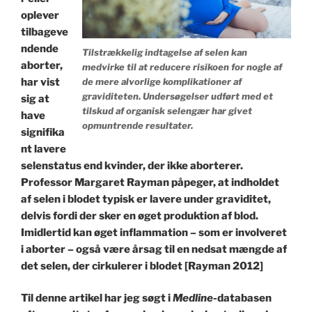
oplever
tilbageve
ndende
Tilstrækkelig indtagelse af selen kan
aborter,
medvirke til at reducere risikoen for nogle af
har vist
de mere alvorlige komplikationer af
graviditeten. Undersøgelser udført med et
sig at
tilskud af organisk selengær har givet
have
opmuntrende resultater.
signifika
nt lavere
selenstatus end kvinder, der ikke aborterer.
Professor Margaret Rayman påpeger, at indholdet
af selen i blodet typisk er lavere under graviditet,
delvis fordi der sker en øget produktion af blod.
Imidlertid kan øget inflammation – som er involveret
i aborter – også være årsag til en nedsat mængde af
det selen, der cirkulerer i blodet [Rayman 2012]
Til denne artikel har jeg søgt i
Medline
-databasen