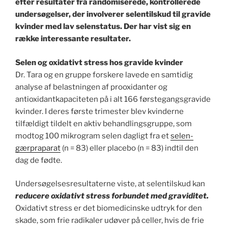
efter resultater fra randomiserede, kontrollerede
undersøgelser, der involverer selentilskud til gravide
kvinder med lav selenstatus. Der har vist sig en
række interessante resultater.
Selen og oxidativt stress hos gravide kvinder
Dr. Tara og en gruppe forskere lavede en samtidig
analyse af belastningen af prooxidanter og
antioxidantkapaciteten på i alt 166 førstegangsgravide
kvinder. I deres første trimester blev kvinderne
tilfældigt tildelt en aktiv behandlingsgruppe, som
modtog 100 mikrogram selen dagligt fra et
selen-
gærpraparat
(n = 83) eller placebo (n = 83) indtil den
dag de fødte.
Undersøgelsesresultaterne viste, at selentilskud kan
reducere oxidativt stress forbundet med graviditet.
Oxidativt stress er det biomedicinske udtryk for den
skade, som frie radikaler udøver på celler, hvis de frie