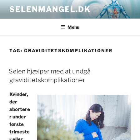
Skip
SELENMANGEL.DK
to
content
Menu
TAG:
GRAVIDITETSKOMPLIKATIONER
POSTED
Selen hjælper med at undgå
ON
graviditetskomplikationer
Kvinder,
der
abortere
r under
første
trimeste
r eller