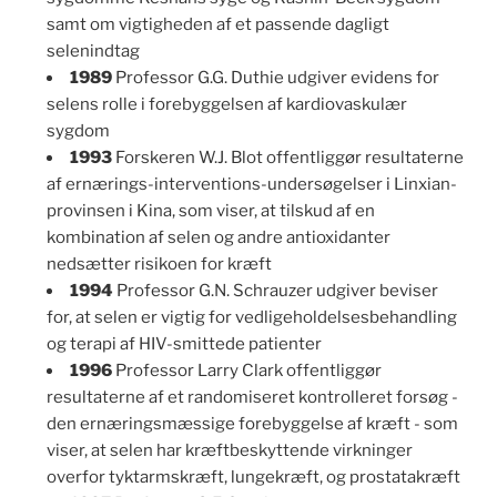
samt om vigtigheden af et passende dagligt
selenindtag
1989
Professor G.G. Duthie udgiver evidens for
selens rolle i forebyggelsen af kardiovaskulær
sygdom
1993
Forskeren W.J. Blot offentliggør resultaterne
af ernærings-interventions-undersøgelser i Linxian-
provinsen i Kina, som viser, at tilskud af en
kombination af selen og andre antioxidanter
nedsætter risikoen for kræft
1994
Professor G.N. Schrauzer udgiver beviser
for, at selen er vigtig for vedligeholdelsesbehandling
og terapi af HIV-smittede patienter
1996
Professor Larry Clark offentliggør
resultaterne af et randomiseret kontrolleret forsøg -
den ernæringsmæssige forebyggelse af kræft - som
viser, at selen har kræftbeskyttende virkninger
overfor tyktarmskræft, lungekræft, og prostatakræft