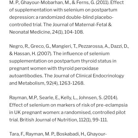
M. P., Ghayour-Mobarhan, M., & Ferns, G. (2011). Effect
of supplementation with selenium on postpartum
depression: a randomized double-blind placebo-
controlled trial. The Journal of Maternal-Fetal &
Neonatal Medicine, 24(1), 104-108.
Negro, R., Greco, G., Mangieri, T., Pezzarossa, A., Dazzi, D.,
& Hassan, H. (2007). The influence of selenium
supplementation on postpartum thyroid status in
pregnant women with thyroid peroxidase
autoantibodies. The Journal of Clinical Endocrinology
and Metabolism, 92(4), 1263-1268.
Rayman, M.P., Searle, E., Kelly, L., Johnsen, S. (2014).
Effect of selenium on markers of risk of pre-eclampsia
in UK pregnant women: a randomised, controlled pilot
trial. British Journal of Nutrition, 112(1), 99-111.
Tara, F., Rayman, M. P., Boskabadi, H., Ghayour-