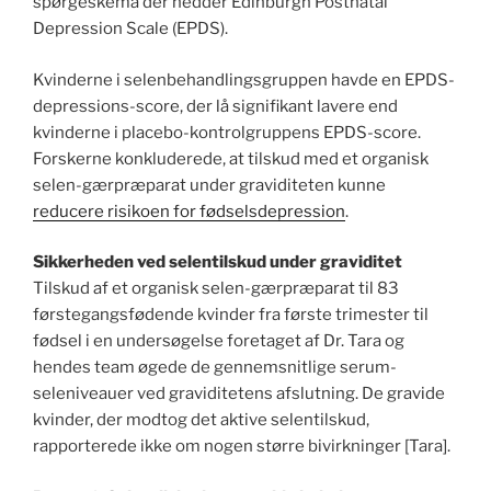
spørgeskema der hedder Edinburgh Postnatal
Depression Scale (EPDS).
Kvinderne i selenbehandlingsgruppen havde en EPDS-
depressions-score, der lå signifikant lavere end
kvinderne i placebo-kontrolgruppens EPDS-score.
Forskerne konkluderede, at tilskud med et organisk
selen-gærpræparat under graviditeten kunne
reducere risikoen for fødselsdepression
.
Sikkerheden ved selentilskud under graviditet
Tilskud af et organisk selen-gærpræparat til 83
førstegangsfødende kvinder fra første trimester til
fødsel i en undersøgelse foretaget af Dr. Tara og
hendes team øgede de gennemsnitlige serum-
seleniveauer ved graviditetens afslutning. De gravide
kvinder, der modtog det aktive selentilskud,
rapporterede ikke om nogen større bivirkninger [Tara].