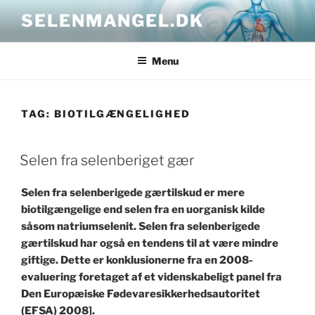
Skip
SELENMANGEL.DK
to
content
Menu
TAG:
BIOTILGÆNGELIGHED
POSTED
Selen fra selenberiget gær
ON
Selen fra selenberigede gærtilskud er mere
biotilgængelige end selen fra en uorganisk kilde
såsom natriumselenit. Selen fra selenberigede
gærtilskud har også en tendens til at være mindre
giftige. Dette er konklusionerne fra en 2008-
evaluering foretaget af et videnskabeligt panel fra
Den Europæiske Fødevaresikkerhedsautoritet
(EFSA) 2008].