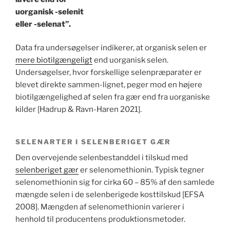
uorganisk -selenit
eller -selenat”.
Data fra undersøgelser indikerer, at organisk selen er
mere biotilgængeligt
end uorganisk selen.
Undersøgelser, hvor forskellige selenpræparater er
blevet direkte sammen-lignet, peger mod en højere
biotilgængelighed af selen fra gær end fra uorganiske
kilder [Hadrup & Ravn-Haren 2021].
SELENARTER I SELENBERIGET GÆR
Den overvejende selenbestanddel i tilskud med
selenberiget gær
er selenomethionin. Typisk tegner
selenomethionin sig for cirka 60 – 85% af den samlede
mængde selen i de selenberigede kosttilskud [EFSA
2008]. Mængden af ​​selenomethionin varierer i
henhold til producentens produktionsmetoder.