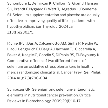
Schomburg L, Demircan K, Chillon TS, Gram J, Hansen
SG, Brandt F, Nygaard B, Watt T, Hegedus L, Bonnema
SJ. Selenium supplementation and placebo are equally
effective in improving quality of life in patients with
hypothyroidism. Eur Thyroid J. 2024 Jan
1;13(1):e230175.
Richie JP Jr, Das A, Calcagnotto AM, Sinha R, Neidig W,
Liao J, Lengerich EJ, Berg A, Hartman TJ, Ciccarella A,
Baker A, Kaag MG, Goodin S, DiPaola RS, El-Bayoumy K.
Comparative effects of two different forms of
selenium on oxidative stress biomarkers in healthy
men: a randomized clinical trial. Cancer Prev Res (Phila).
2014 Aug;7(8):796-804.
Schrauzer GN. Selenium and selenium-antagonistic
elements in nutritional cancer prevention. Critical
Reviews In Biotechnology. 2009;29(1):10-17.