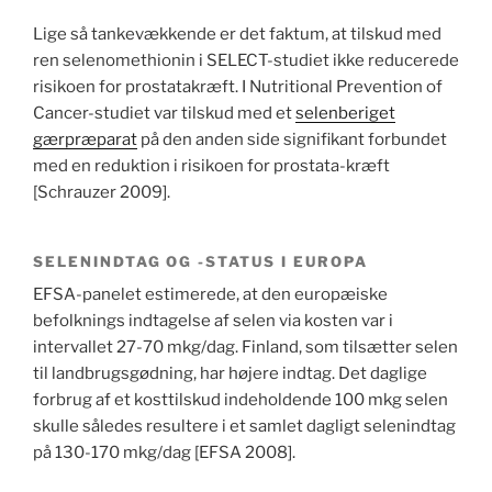
Lige så tankevækkende er det faktum, at tilskud med
ren selenomethionin i SELECT-studiet ikke reducerede
risikoen for prostatakræft. I Nutritional Prevention of
Cancer-studiet var tilskud med et
selenberiget
gærpræparat
på den anden side signifikant forbundet
med en reduktion i risikoen for prostata-kræft
[Schrauzer 2009].
SELENINDTAG OG -STATUS I EUROPA
EFSA-panelet estimerede, at den europæiske
befolknings indtagelse af selen via kosten var i
intervallet 27-70 mkg/dag. Finland, som tilsætter selen
til landbrugsgødning, har højere indtag. Det daglige
forbrug af et kosttilskud indeholdende 100 mkg selen
skulle således resultere i et samlet dagligt selenindtag
på 130-170 mkg/dag [EFSA 2008].