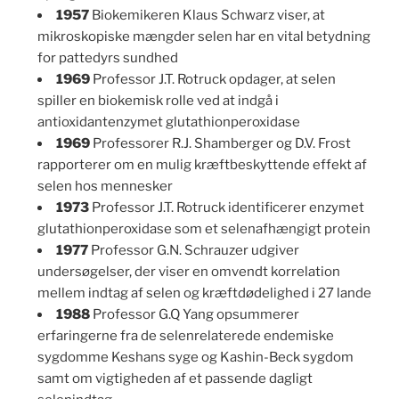
1957
Biokemikeren Klaus Schwarz viser, at
mikroskopiske mængder selen har en vital betydning
for pattedyrs sundhed
1969
Professor J.T. Rotruck opdager, at selen
spiller en biokemisk rolle ved at indgå i
antioxidantenzymet glutathionperoxidase
1969
Professorer R.J. Shamberger og D.V. Frost
rapporterer om en mulig kræftbeskyttende effekt af
selen hos mennesker
1973
Professor J.T. Rotruck identificerer enzymet
glutathionperoxidase som et selenafhængigt protein
1977
Professor G.N. Schrauzer udgiver
undersøgelser, der viser en omvendt korrelation
mellem indtag af selen og kræftdødelighed i 27 lande
1988
Professor G.Q Yang opsummerer
erfaringerne fra de selenrelaterede endemiske
sygdomme Keshans syge og Kashin-Beck sygdom
samt om vigtigheden af et passende dagligt