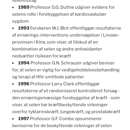
selenindtag
1989
Professor G.G. Duthie udgiver evidens for
selens rolle i forebyggelsen af kardiovaskulær
sygdom
1993
Forskeren W.J. Blot offentliggør resultaterne
af ernærings-interventions-undersøgelser i Linxian-
provinsen i Kina, som viser, at tilskud af en
kombination af selen og andre antioxidanter
nedsætter risikoen for kræft
1994
Professor G.N. Schrauzer udgiver beviser
for, at selen er vigtig for vedligeholdelsesbehandling
og terapi af HIV-smittede patienter
1996
Professor Larry Clark offentliggør
resultaterne af et randomiseret kontrolleret forsøg -
den ernæringsmæssige forebyggelse af kræft - som
viser, at selen har kræftbeskyttende virkninger
overfor tyktarmskræft, lungekræft, og prostatakræft
1997
Professor G.F. Combs opsummerer
beviserne for de beskyttende virkninger af selen