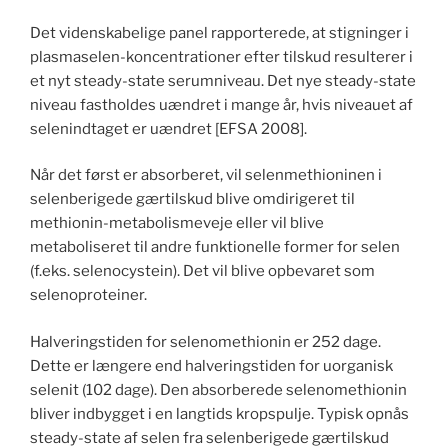
Det videnskabelige panel rapporterede, at stigninger i
plasmaselen-koncentrationer efter tilskud resulterer i
et nyt steady-state serumniveau. Det nye steady-state
niveau fastholdes uændret i mange år, hvis niveauet af
selenindtaget er uændret [EFSA 2008].
Når det først er absorberet, vil selenmethioninen i
selenberigede gærtilskud blive omdirigeret til
methionin-metabolismeveje eller vil blive
metaboliseret til andre funktionelle former for selen
(f.eks. selenocystein). Det vil blive opbevaret som
selenoproteiner.
Halveringstiden for selenomethionin er 252 dage.
Dette er længere end halveringstiden for uorganisk
selenit (102 dage). Den absorberede selenomethionin
bliver indbygget i en langtids kropspulje. Typisk opnås
steady-state af selen fra selenberigede gærtilskud