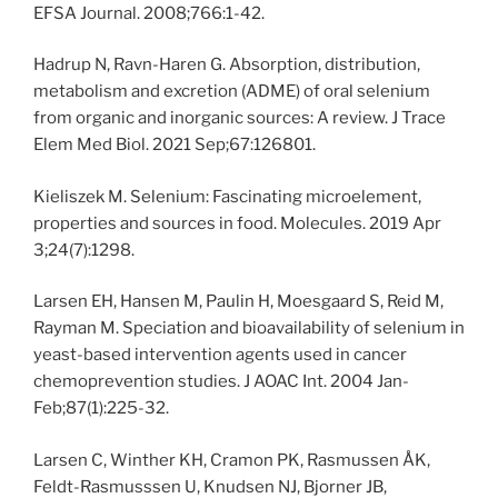
EFSA Journal. 2008;766:1-42.
Hadrup N, Ravn-Haren G. Absorption, distribution,
metabolism and excretion (ADME) of oral selenium
from organic and inorganic sources: A review. J Trace
Elem Med Biol. 2021 Sep;67:126801.
Kieliszek M. Selenium: Fascinating microelement,
properties and sources in food. Molecules. 2019 Apr
3;24(7):1298.
Larsen EH, Hansen M, Paulin H, Moesgaard S, Reid M,
Rayman M. Speciation and bioavailability of selenium in
yeast-based intervention agents used in cancer
chemoprevention studies. J AOAC Int. 2004 Jan-
Feb;87(1):225-32.
Larsen C, Winther KH, Cramon PK, Rasmussen ÅK,
Feldt-Rasmusssen U, Knudsen NJ, Bjorner JB,