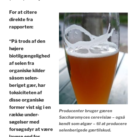
For at citere
direkte fra
rapporten:
“På trods af den
højere
biotilgængelighed
af selen fra
organiske kilder
såsom selen-
beriget gær, har
toksiciteten af ​​
disse organiske
former vist sig i en
Producenter bruger gæren
række under-
Saccharomyces cerevisiae – også
søgelser med
kendt som ølgær – til at producere
forsøgsdyr at være
selenberigede gærtilskud.
lavere end for