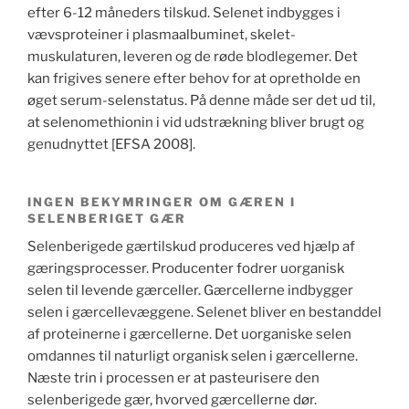
efter 6-12 måneders tilskud. Selenet indbygges i
vævsproteiner i plasmaalbuminet, skelet-
muskulaturen, leveren og de røde blodlegemer. Det
kan frigives senere efter behov for at opretholde en
øget serum-selenstatus. På denne måde ser det ud til,
at selenomethionin i vid udstrækning bliver brugt og
genudnyttet [EFSA 2008].
INGEN BEKYMRINGER OM GÆREN I
SELENBERIGET GÆR
Selenberigede gærtilskud produceres ved hjælp af
gæringsprocesser. Producenter fodrer uorganisk
selen til levende gærceller. Gærcellerne indbygger
selen i gærcellevæggene. Selenet bliver en bestanddel
af proteinerne i gærcellerne. Det uorganiske selen
omdannes til naturligt organisk selen i gærcellerne.
Næste trin i processen er at pasteurisere den
selenberigede gær, hvorved gærcellerne dør.