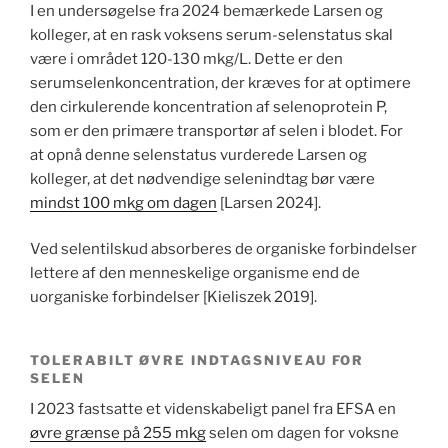
I en undersøgelse fra 2024 bemærkede Larsen og
kolleger, at en rask voksens serum-selenstatus skal
være i området 120-130 mkg/L. Dette er den
serumselenkoncentration, der kræves for at optimere
den cirkulerende koncentration af selenoprotein P,
som er den primære transportør af selen i blodet. For
at opnå denne selenstatus vurderede Larsen og
kolleger, at det nødvendige selenindtag bør være
mindst 100 mkg om dagen
[Larsen 2024].
Ved selentilskud absorberes de organiske forbindelser
lettere af den menneskelige organisme end de
uorganiske forbindelser [Kieliszek 2019].
TOLERABILT ØVRE INDTAGSNIVEAU FOR
SELEN
I 2023 fastsatte et videnskabeligt panel fra EFSA en
øvre grænse på 255 mkg
selen om dagen for voksne