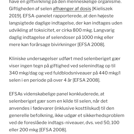
have en giftvirkning på den menneskelige organisme.
Giftigheden af ​​selen
afhænger af dosis
[Kieliszek
2019]. EFSA-panelet rapporterede, at den højeste
langsigtede daglige indtagelse, der kan indtages uden
udvikling af toksicitet, er cirka 800 mkg. Langvarig
daglig indtagelse af selendoser på 1000 mkg eller
mere kan forårsage bivirkninger [EFSA 2008].
Kliniske undersøgelser udført med selenberiget gær
viser ingen tegn på giftighed ved selenindtag op til
340 mkg/dag og ved fuldblodsniveauer på 440 mkg/l
selen i en periode på over 4 år [EFSA 2008].
EFSAs videnskabelige panel konkluderede, at
selenberiget gær som en kilde til selen, når det
anvendes i fødevarer (inklusive kosttilskud) til den
generelle befolkning, ikke udgør et sikkerhedsproblem
ved de foreslåede indtags-niveauer, dvs. ved 50, 100
eller 200 mkg [EFSA 2008].