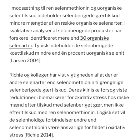
I modsætning til ren selenmethionin og uorganiske
selentilskud indeholder selenberigede gærtilskud
mindre mængder af en række organiske selenarter. I
kvalitative analyser af selenberigede produkter har
forskere identificeret mere end
30 organiske
selenarter
. Typisk indeholder de selenberigede
kosttilskud mindre end én procent uorganisk selenit
[Larsen 2004].
Richie og kolleger har vist vigtigheden af ​​at der er
andre selenarter end selenomethionin tilgængelige i
selenberigede gærtilskud. Deres kliniske forsøg viste
reduktioner i biomarkører for
oxidativ stress
hos raske
mænd efter tilskud med selenberiget gær, men ikke
efter tilskud med ren selenomethionin. Logisk set vil
de selenholdige forbindelser andre end
selenomethionin være ansvarlige for faldet i oxidativ
stress [Richie 2014].