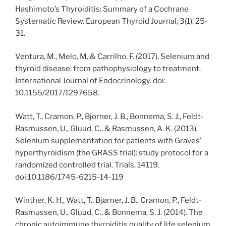
Hashimoto’s Thyroiditis: Summary of a Cochrane
Systematic Review. European Thyroid Journal, 3(1), 25-
31.
Ventura, M., Melo, M. & Carrilho, F. (2017). Selenium and
thyroid disease: from pathophysiology to treatment.
International Journal of Endocrinology. doi:
10.1155/2017/1297658.
Watt, T., Cramon, P., Bjorner, J. B., Bonnema, S. J., Feldt-
Rasmussen, U., Gluud, C., & Rasmussen, A. K. (2013).
Selenium supplementation for patients with Graves’
hyperthyroidism (the GRASS trial): study protocol for a
randomized controlled trial. Trials, 14119.
doi:10.1186/1745-6215-14-119
Winther, K. H., Watt, T., Bjørner, J. B., Cramon, P., Feldt-
Rasmussen, U., Gluud, C., & Bonnema, S. J. (2014). The
chronic autoimmune thyroiditis quality of life selenium