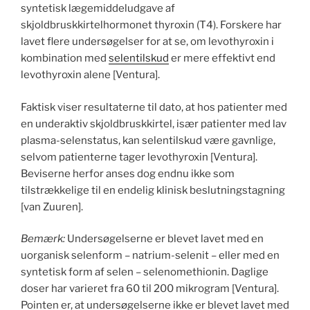
syntetisk lægemiddeludgave af
skjoldbruskkirtelhormonet thyroxin (T4). Forskere har
lavet flere undersøgelser for at se, om levothyroxin i
kombination med
selentilskud
er mere effektivt end
levothyroxin alene [Ventura].
Faktisk viser resultaterne til dato, at hos patienter med
en underaktiv skjoldbruskkirtel, især patienter med lav
plasma-selenstatus, kan selentilskud være gavnlige,
selvom patienterne tager levothyroxin [Ventura].
Beviserne herfor anses dog endnu ikke som
tilstrækkelige til en endelig klinisk beslutningstagning
[van Zuuren].
Bemærk:
Undersøgelserne er blevet lavet med en
uorganisk selenform – natrium-selenit – eller med en
syntetisk form af selen – selenomethionin. Daglige
doser har varieret fra 60 til 200 mikrogram [Ventura].
Pointen er, at undersøgelserne ikke er blevet lavet med