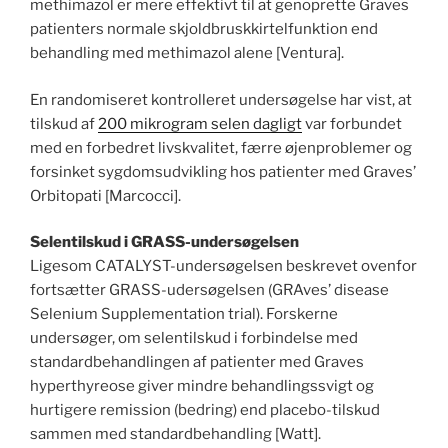
methimazol er mere effektivt til at genoprette Graves
patienters normale skjoldbruskkirtelfunktion end
behandling med methimazol alene [Ventura].
En randomiseret kontrolleret undersøgelse har vist, at
tilskud af
200 mikrogram selen dagligt
var forbundet
med en forbedret livskvalitet, færre øjenproblemer og
forsinket sygdomsudvikling hos patienter med Graves’
Orbitopati [Marcocci].
Selentilskud i GRASS-undersøgelsen
Ligesom CATALYST-undersøgelsen beskrevet ovenfor
fortsætter GRASS-udersøgelsen (GRAves’ disease
Selenium Supplementation trial). Forskerne
undersøger, om selentilskud i forbindelse med
standardbehandlingen af patienter med Graves
hyperthyreose giver mindre behandlingssvigt og
hurtigere remission (bedring) end placebo-tilskud
sammen med standardbehandling [Watt].