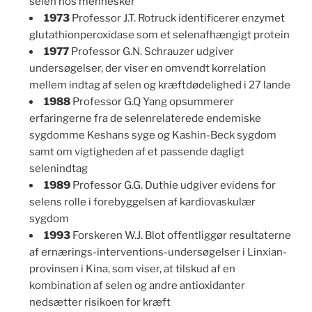
selen hos mennesker
1973
Professor J.T. Rotruck identificerer enzymet
glutathionperoxidase som et selenafhængigt protein
1977
Professor G.N. Schrauzer udgiver
undersøgelser, der viser en omvendt korrelation
mellem indtag af selen og kræftdødelighed i 27 lande
1988
Professor G.Q Yang opsummerer
erfaringerne fra de selenrelaterede endemiske
sygdomme Keshans syge og Kashin-Beck sygdom
samt om vigtigheden af et passende dagligt
selenindtag
1989
Professor G.G. Duthie udgiver evidens for
selens rolle i forebyggelsen af kardiovaskulær
sygdom
1993
Forskeren W.J. Blot offentliggør resultaterne
af ernærings-interventions-undersøgelser i Linxian-
provinsen i Kina, som viser, at tilskud af en
kombination af selen og andre antioxidanter
nedsætter risikoen for kræft