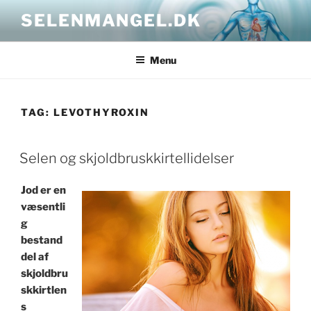
Skip
SELENMANGEL.DK
to
content
Menu
TAG:
LEVOTHYROXIN
POSTED
Selen og skjoldbruskkirtellidelser
ON
Jod er en
væsentli
g
bestand
del af
skjoldbru
skkirtlen
s