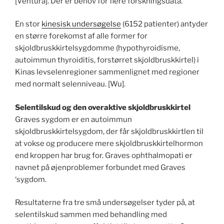
[Ventura]. Der er behov for flere forskningsdata.
En stor
kinesisk undersøgelse
(6152 patienter) antyder
en større forekomst af alle former for
skjoldbruskkirtelsygdomme (hypothyroidisme,
autoimmun thyroiditis, forstørret skjoldbruskkirtel) i
Kinas levselenregioner sammenlignet med regioner
med normalt selenniveau. [Wu].
Selentilskud og den overaktive skjoldbruskkirtel
Graves sygdom er en autoimmun
skjoldbruskkirtelsygdom, der får skjoldbruskkirtlen til
at vokse og producere mere skjoldbruskkirtelhormon
end kroppen har brug for. Graves ophthalmopati er
navnet på øjenproblemer forbundet med Graves
‘sygdom.
Resultaterne fra tre små undersøgelser tyder på, at
selentilskud sammen med behandling med