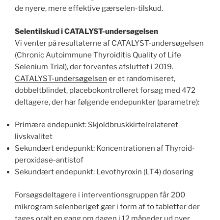
de nyere, mere effektive gærselen-tilskud.
Selentilskud i CATALYST-undersøgelsen
Vi venter på resultaterne af CATALYST-undersøgelsen
(Chronic Autoimmune Thyroiditis Quality of Life
Selenium Trial), der forventes afsluttet i 2019.
CATALYST-undersøgelsen
er et randomiseret,
dobbeltblindet, placebokontrolleret forsøg med 472
deltagere, der har følgende endepunkter (parametre):
Primære endepunkt: Skjoldbruskkirtelrelateret
livskvalitet
Sekundært endepunkt: Koncentrationen af Thyroid-
peroxidase-antistof
Sekundært endepunkt: Levothyroxin (LT4) dosering
Forsøgsdeltagere i interventionsgruppen får 200
mikrogram selenberiget gær i form af to tabletter der
tages oralt en gang om dagen i 12 måneder ud over