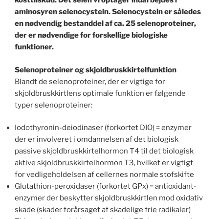
kosttilskud. Det selen vi optager indarbejdes i
aminosyren selenocystein. Selenocystein er således
en nødvendig bestanddel af ca. 25 selenoproteiner,
der er nødvendige for forskellige biologiske
funktioner.
Selenoproteiner og skjoldbruskkirtelfunktion
Blandt de selenoproteiner, der er vigtige for
skjoldbruskkirtlens optimale funktion er følgende
typer selenoproteiner:
Iodothyronin-deiodinaser (forkortet DIO) = enzymer
der er involveret i omdannelsen af det biologisk
passive skjoldbruskkirtelhormon T4 til det biologisk
aktive skjoldbruskkirtelhormon T3, hvilket er vigtigt
for vedligeholdelsen af cellernes normale stofskifte
Glutathion-peroxidaser (forkortet GPx) = antioxidant-
enzymer der beskytter skjoldbruskkirtlen mod oxidativ
skade (skader forårsaget af skadelige frie radikaler)