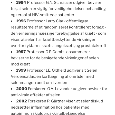
1994
Professor G.N. Schrauzer udgiver beviser
for, at selen er vigtig for vedligeholdelsesbehandling
og terapi af HIV-smittede patienter
1996
Professor Larry Clark offentliggør
resultaterne af et randomiseret kontrolleret forsøg -
den ernæringsmæssige forebyggelse af kræft - som
viser, at selen har kræftbeskyttende virkninger
overfor tyktarmskræft, lungekræft, og prostatakræft
1997
Professor G.F. Combs opsummerer
beviserne for de beskyttende virkninger af selen
mod kræft
1999
Professor J.E. Oldfield udgiver sit Selen
Verdensatlas, en kortlægning af områder med
selenmangel rundt om i verden
2000
Forskeren O.A. Levander udgiver beviser for
anti-virale effekter af selen
2002
Forskeren R. Gärtner viser, at selentilskud
nedsætter inflammation hos patienter med
autoimmun skjoldbruskkirtelbetændelse