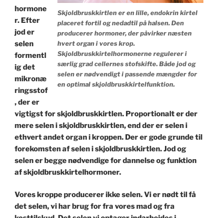
hormone
Skjoldbruskkirtlen er en lille, endokrin kirtel
r. Efter
placeret fortil og nedadtil på halsen. Den
jod er
producerer hormoner, der påvirker næsten
selen
hvert organ i vores krop.
Skjoldbruskkirtelhormonerne regulerer i
formentl
særlig grad cellernes stofskifte. Både jod og
ig det
selen er nødvendigt i passende mængder for
mikronæ
en optimal skjoldbruskkirtelfunktion.
ringsstof
, der er
vigtigst for skjoldbruskkirtlen. Proportionalt er der
mere selen i skjoldbruskkirtlen, end der er selen i
ethvert andet organ i kroppen. Der er gode grunde til
forekomsten af selen i skjoldbruskkirtlen. Jod og
selen er begge nødvendige for dannelse og funktion
af skjoldbruskkirtelhormoner.
Vores kroppe producerer ikke selen. Vi er nødt til få
det selen, vi har brug for fra vores mad og fra