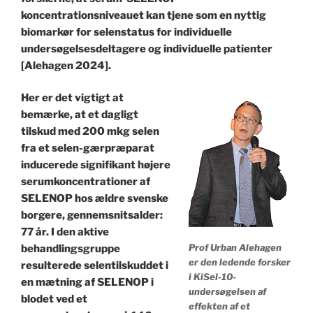
koncentrationsniveauet kan tjene som en nyttig
biomarkør for selenstatus for individuelle
undersøgelsesdeltagere og individuelle patienter
[Alehagen 2024].
Her er det vigtigt at
bemærke, at et dagligt
tilskud med 200 mkg selen
fra et selen-gærpræparat
inducerede signifikant højere
serumkoncentrationer af
SELENOP hos ældre svenske
borgere, gennemsnitsalder:
77 år. I den aktive
Prof Urban Alehagen
behandlingsgruppe
er den ledende forsker
resulterede selentilskuddet i
i KiSel-10-
en mætning af SELENOP i
undersøgelsen af
blodet ved et
effekten af ​​et