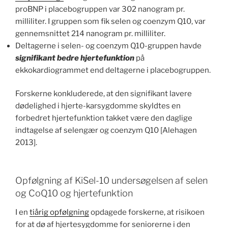
proBNP i placebogruppen var 302 nanogram pr.
milliliter. I gruppen som fik selen og coenzym Q10, var
gennemsnittet 214 nanogram pr. milliliter.
Deltagerne i selen- og coenzym Q10-gruppen havde
signifikant bedre hjertefunktion
på
ekkokardiogrammet end deltagerne i placebogruppen.
Forskerne konkluderede, at den signifikant lavere
dødelighed i hjerte-karsygdomme skyldtes en
forbedret hjertefunktion takket være den daglige
indtagelse af selengær og coenzym Q10 [Alehagen
2013].
Opfølgning af KiSel-10 undersøgelsen af selen
og CoQ10 og hjertefunktion
I en
tiårig opfølgning
opdagede forskerne, at risikoen
for at dø af hjertesygdomme for seniorerne i den