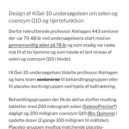
Design af KiSel-10 undersøgelsen om selen og
coenzym Q10 og hjertefunktion
Derfor rekrutterede professor Alehagen 443 seniorer
der var 70-88 år ved undersøgelsens start med en
gennemsnitlig alder på 78 år
og som stadig var raske
nok til at bo hjemme og som havde et lavt niveau af
selen og coenzym Q10 i blodet.
I KiSel-10-undersøgelsen tildelte professor Alehagen
og hans team
seniorerne
til behandlingsgruppen eller
til placebo-kontrolgruppen ved hjælp af lodtrækning.
Behandlingsgruppen der fik de aktive stoffer modtog
tabletter med 200 mikrogram selen (
SelenoPrecise®
)
dagligt og 200 milligram coenzym Q10 (
Bio-Quinone
) i
opdelte doser (2 gange 100 milligram til måltider).
Placebo-gruppen modtog matchende placebo-