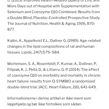
U. (2015). Improved Health-Related Quality of Life, and
More Days out of Hospital with Supplementation with
Selenium and Coenzyme Q10 Combined. Results from
a Double Blind, Placebo-Controlled Prospective Study.
The Journal of Nutrition, Health & Aging, 19(9), 870-
877.
Kalén, A., Appelkvist E.L., Dallner G. (1989). Age-related
changes in the lipid compositions of rat and human
tissues. Lipids, 24(7):579–584.
Mortensen, S. A., Rosenfeldt, F., Kumar, A., Dolliner, P.,
Filipiak, K. J., Pella, D., & Littarru, G. P. (2014). The effect
of coenzyme Q10 on morbidity and mortality in chronic
heart failure: results from Q-SYMBIO: a randomized
double-blind trial. JACC. Heart Failure, 2(6), 641-649.
Informationerne i denne artikel er ikke ment som
lægehjælp og bør ikke fortolkes som sådan.