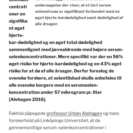
undersøgelse der viser, at et lavt serum
centrati
selenniveau er signifikant forbundet med en
oner en
øget hjerte-kardødelighed samt dødelighed af
signifika
alle årsager.
nt øget
hjerte-
kar-dødelighed og en øget total dødelighed
sammenlignet med jævnaldrende med højere serum-
selenkoncentrationer. Mere specifikt var der en 56%
øget risiko for hjerte-kardødelighed og en 43% øget
risiko for at dø af alle årsager. Derfor foreslog de
svenske forskere, at selentilskud skulle anbefales til
alle svenske borgere med en serumselen-
koncentration under 57 mikrogram pr. liter
[Alehagen 2016].
Faktisk påpegede
professor Urban Alehagen
og hans
forskerhold på Linköpings Universitet, at de
gennemsnitlige serum-selenkoncentrationer i