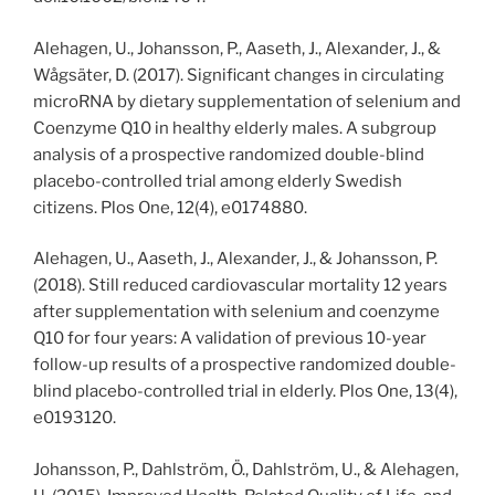
Alehagen, U., Johansson, P., Aaseth, J., Alexander, J., &
Wågsäter, D. (2017). Significant changes in circulating
microRNA by dietary supplementation of selenium and
Coenzyme Q10 in healthy elderly males. A subgroup
analysis of a prospective randomized double-blind
placebo-controlled trial among elderly Swedish
citizens. Plos One, 12(4), e0174880.
Alehagen, U., Aaseth, J., Alexander, J., & Johansson, P.
(2018). Still reduced cardiovascular mortality 12 years
after supplementation with selenium and coenzyme
Q10 for four years: A validation of previous 10-year
follow-up results of a prospective randomized double-
blind placebo-controlled trial in elderly. Plos One, 13(4),
e0193120.
Johansson, P., Dahlström, Ö., Dahlström, U., & Alehagen,