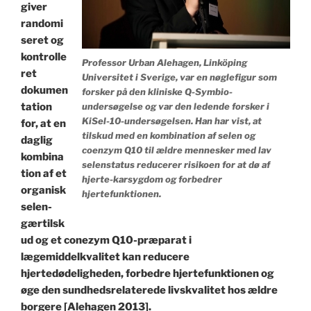
giver
randomi
seret og
kontrolle
Professor Urban Alehagen, Linköping
ret
Universitet i Sverige, var en nøglefigur som
dokumen
forsker på den kliniske Q-Symbio-
tation
undersøgelse og var den ledende forsker i
KiSel-10-undersøgelsen. Han har vist, at
for, at en
tilskud med en kombination af selen og
daglig
coenzym Q10 til ældre mennesker med lav
kombina
selenstatus reducerer risikoen for at dø af
tion af et
hjerte-karsygdom og forbedrer
organisk
hjertefunktionen.
selen-
gærtilsk
ud og et conezym Q10-præparat i
lægemiddelkvalitet kan reducere
hjertedødeligheden, forbedre hjertefunktionen og
øge den sundhedsrelaterede livskvalitet hos ældre
borgere [Alehagen 2013].