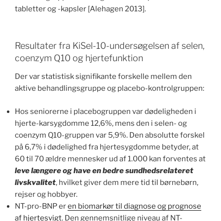
tabletter og -kapsler [Alehagen 2013].
Resultater fra KiSel-10-undersøgelsen af ​​selen,
coenzym Q10 og hjertefunktion
Der var statistisk signifikante forskelle mellem den
aktive behandlingsgruppe og placebo-kontrolgruppen:
Hos seniorerne i placebogruppen var dødeligheden i
hjerte-karsygdomme 12,6%, mens den i selen- og
coenzym Q10-gruppen var 5,9%. Den absolutte forskel
på 6,7% i dødelighed fra hjertesygdomme betyder, at
60 til 70 ældre mennesker ud af 1.000 kan forventes at
leve længere og have en bedre sundhedsrelateret
livskvalitet
, hvilket giver dem mere tid til børnebørn,
rejser og hobbyer.
NT-pro-BNP er
en biomarkør til diagnose og prognose
af hjertesvigt
. Den gennemsnitlige niveau af NT-