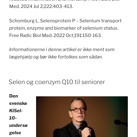
Med. 2024 Jul 2;222:403-413.
Schomburg L. Selenoprotein P – Selenium transport
protein, enzyme and biomarker of selenium status.
Free Radic Biol Med. 2022 Oct;191:150-163.
Informationerne i denne artikel er ikke ment som
lægehjælp og bør ikke fortolkes som sådan.
POSTED
Selen og coenzym Q10 til seniorer
ON
Den
svenske
KiSel-
10-
undersø
gelse