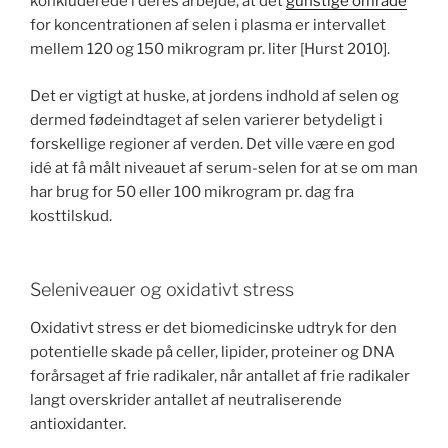
konkluderede i deres arbejde, at det
gunstige område
for koncentrationen af selen i plasma er intervallet
mellem 120 og 150 mikrogram pr. liter [Hurst 2010].
Det er vigtigt at huske, at jordens indhold af selen og
dermed fødeindtaget af selen varierer betydeligt i
forskellige regioner af verden. Det ville være en god
idé at få målt niveauet af serum-selen for at se om man
har brug for 50 eller 100 mikrogram pr. dag fra
kosttilskud.
Seleniveauer og oxidativt stress
Oxidativt stress er det biomedicinske udtryk for den
potentielle skade på celler, lipider, proteiner og DNA
forårsaget af frie radikaler, når antallet af frie radikaler
langt overskrider antallet af neutraliserende
antioxidanter.