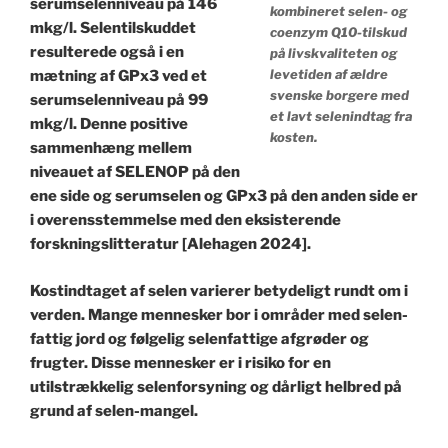
serumselenniveau på 146
kombineret selen- og
mkg/l. Selentilskuddet
coenzym Q10-tilskud
resulterede også i en
på livskvaliteten og
levetiden af ældre
mætning af GPx3 ved et
svenske borgere med
serumselenniveau på 99
et lavt selenindtag fra
mkg/l. Denne positive
kosten.
sammenhæng mellem
niveauet af SELENOP på den
ene side og serumselen og GPx3 på den anden side er
i overensstemmelse med den eksisterende
forskningslitteratur [Alehagen 2024].
Kostindtaget af selen varierer betydeligt rundt om i
verden. Mange mennesker bor i områder med selen-
fattig jord og følgelig selenfattige afgrøder og
frugter. Disse mennesker er i risiko for en
utilstrækkelig selenforsyning og dårligt helbred på
grund af selen-mangel.