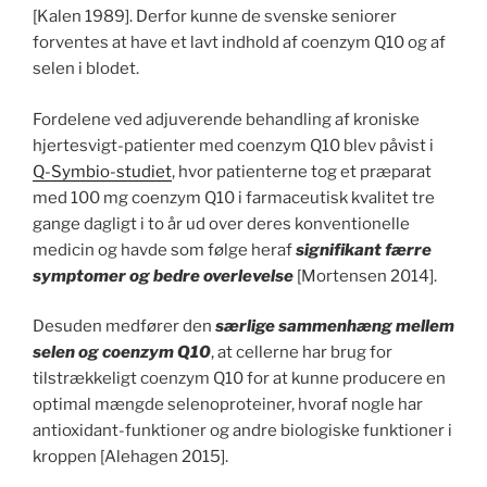
[Kalen 1989]. Derfor kunne de svenske seniorer
forventes at have et lavt indhold af coenzym Q10 og af
selen i blodet.
Fordelene ved adjuverende behandling af kroniske
hjertesvigt-patienter med coenzym Q10 blev påvist i
Q-Symbio-studiet
, hvor patienterne tog et præparat
med 100 mg coenzym Q10 i farmaceutisk kvalitet tre
gange dagligt i to år ud over deres konventionelle
medicin og havde som følge heraf
signifikant færre
symptomer og bedre overlevelse
[Mortensen 2014].
Desuden medfører den
særlige sammenhæng mellem
selen og coenzym Q10
, at cellerne har brug for
tilstrækkeligt coenzym Q10 for at kunne producere en
optimal mængde selenoproteiner, hvoraf nogle har
antioxidant-funktioner og andre biologiske funktioner i
kroppen [Alehagen 2015].