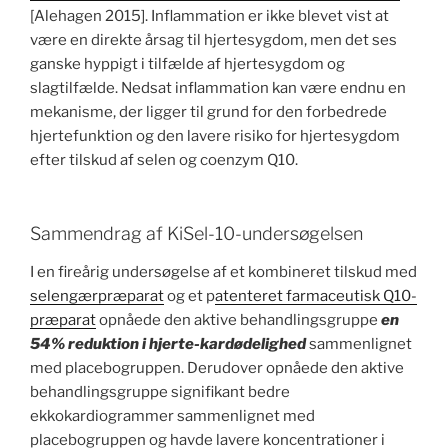
[Alehagen 2015]. Inflammation er ikke blevet vist at
være en direkte årsag til hjertesygdom, men det ses
ganske hyppigt i tilfælde af hjertesygdom og
slagtilfælde. Nedsat inflammation kan være endnu en
mekanisme, der ligger til grund for den forbedrede
hjertefunktion og den lavere risiko for hjertesygdom
efter tilskud af selen og coenzym Q10.
Sammendrag af KiSel-10-undersøgelsen
I en fireårig undersøgelse af et kombineret tilskud med
selengærpræparat
og et p
atenteret farmaceutisk Q10-
præparat
opnåede den aktive behandlingsgruppe
en
54% reduktion i hjerte-kardødelighed
sammenlignet
med placebogruppen. Derudover opnåede den aktive
behandlingsgruppe signifikant bedre
ekkokardiogrammer sammenlignet med
placebogruppen og havde lavere koncentrationer i