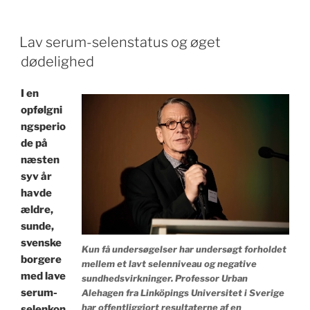
POSTED
Lav serum-selenstatus og øget
ON
dødelighed
I en
opfølgni
ngsperio
de på
næsten
syv år
havde
ældre,
sunde,
svenske
Kun få undersøgelser har undersøgt forholdet
borgere
mellem et lavt selenniveau og negative
med lave
sundhedsvirkninger. Professor Urban
serum-
Alehagen fra Linköpings Universitet i Sverige
har offentliggjort resultaterne af en
selenkon