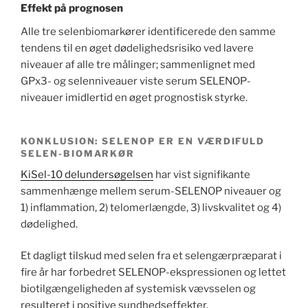
Effekt på prognosen
Alle tre selenbiomarkører identificerede den samme
tendens til en øget dødelighedsrisiko ved lavere
niveauer af alle tre målinger; sammenlignet med
GPx3- og selenniveauer viste serum SELENOP-
niveauer imidlertid en øget prognostisk styrke.
KONKLUSION: SELENOP ER EN VÆRDIFULD
SELEN-BIOMARKØR
KiSel-10 delundersøgelsen
har vist signifikante
sammenhænge mellem serum-SELENOP niveauer og
1) inflammation, 2) telomerlængde, 3) livskvalitet og 4)
dødelighed.
Et dagligt tilskud med selen fra et selengærpræparat i
fire år har forbedret SELENOP-ekspressionen og lettet
biotilgængeligheden af ​​systemisk vævsselen og
resulteret i positive sundhedseffekter.