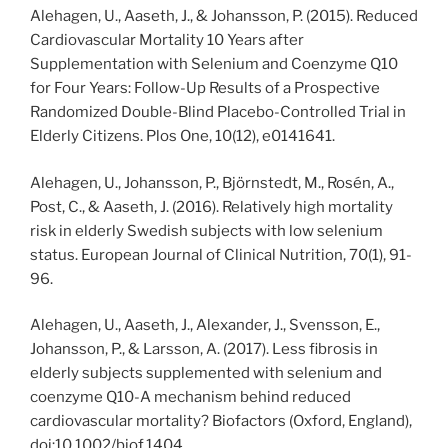
Alehagen, U., Aaseth, J., & Johansson, P. (2015). Reduced
Cardiovascular Mortality 10 Years after
Supplementation with Selenium and Coenzyme Q10
for Four Years: Follow-Up Results of a Prospective
Randomized Double-Blind Placebo-Controlled Trial in
Elderly Citizens. Plos One, 10(12), e0141641.
Alehagen, U., Johansson, P., Björnstedt, M., Rosén, A.,
Post, C., & Aaseth, J. (2016). Relatively high mortality
risk in elderly Swedish subjects with low selenium
status. European Journal of Clinical Nutrition, 70(1), 91-
96.
Alehagen, U., Aaseth, J., Alexander, J., Svensson, E.,
Johansson, P., & Larsson, A. (2017). Less fibrosis in
elderly subjects supplemented with selenium and
coenzyme Q10-A mechanism behind reduced
cardiovascular mortality? Biofactors (Oxford, England),
doi:10.1002/biof.1404.