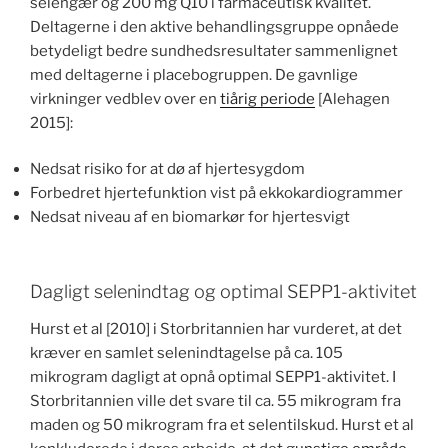
selengær og 200 mg Q10 i farmaceutisk kvalitet.
Deltagerne i den aktive behandlingsgruppe opnåede
betydeligt bedre sundhedsresultater sammenlignet
med deltagerne i placebogruppen. De gavnlige
virkninger vedblev over en
tiårig periode
[Alehagen
2015]:
Nedsat risiko for at dø af hjertesygdom
Forbedret hjertefunktion vist på ekkokardiogrammer
Nedsat niveau af en biomarkør for hjertesvigt
Dagligt selenindtag og optimal SEPP1-aktivitet
Hurst et al [2010] i Storbritannien har vurderet, at det
kræver en samlet selenindtagelse på ca. 105
mikrogram dagligt at opnå optimal SEPP1-aktivitet. I
Storbritannien ville det svare til ca. 55 mikrogram fra
maden og 50 mikrogram fra et selentilskud. Hurst et al