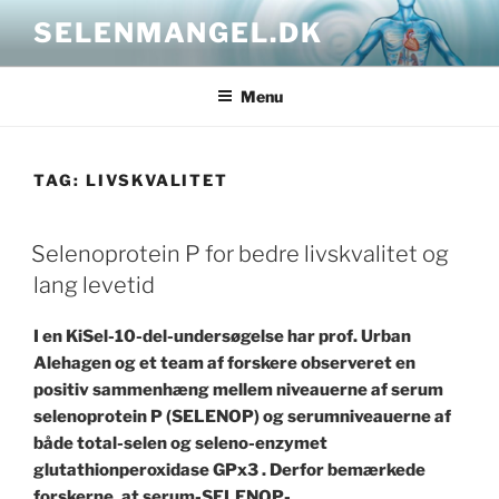
Skip
SELENMANGEL.DK
to
content
Menu
TAG:
LIVSKVALITET
POSTED
Selenoprotein P for bedre livskvalitet og
ON
lang levetid
I en KiSel-10-del-undersøgelse har prof. Urban
Alehagen og et team af forskere observeret en
positiv sammenhæng mellem niveauerne af serum
selenoprotein P (SELENOP) og serumniveauerne af
både total-selen og seleno-enzymet
glutathionperoxidase GPx3 . Derfor bemærkede
forskerne, at serum-SELENOP-