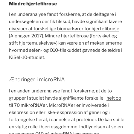
Mindre hjertefibrose
I en underanalyse fandt forskerne, at de deltagere i
undersøgelsen der fik tilskud, havde
signifikant lavere
niveauer af forskellige biomarkører for hjertefibrose
[Alehagen 2017]. Mindre hjertefibrose (fortykket og
stift hjertemuskelvæv) kan være en af mekanismerne
hvormed selen- og Q10-tilskuddet gavnede de ældre i
KiSel-10-studiet.
Ændringer i microRNA
I en anden underanalyse fandt forskerne, at de to
grupper i studiet havde signifikante forskelle i
helt op
til 70 mikroRNA’er
. MicroRNA’er er involverede i
ekspression eller ikke-ekspression af gener og i
forlængelse heraf, i dannelse af proteiner. De kan spille
en vigtig rolle i hjertesygdomme. Indflydelsen af selen
og coenzym Q10 på microRNA kan være en