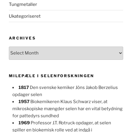
Tungmetaller
Ukategoriseret
ARCHIVES
Archives
MILEPÆLE I SELENFORSKNINGEN
1817
Den svenske kemiker Jöns Jakob Berzelius
opdager selen
1957
Biokemikeren Klaus Schwarz viser, at
mikroskopiske mængder selen har en vital betydning
for pattedyrs sundhed
1969
Professor J.T. Rotruck opdager, at selen
spiller en biokemisk rolle ved at indgå i