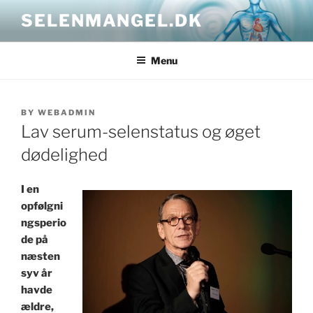
Skip
SELENMANGEL.DK
to
content
Menu
POSTED
BY
WEBADMIN
ON
Lav serum-selenstatus og øget
dødelighed
I en
opfølgni
ngsperio
de på
næsten
syv år
havde
ældre,