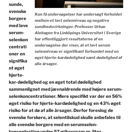
sunde,
svenske
Kun få undersøgelser har undersøgt forholdet
borgere
mellem et lavt selenniveau og negative
med lave
sundhedsvirkninger. Professor Urban
serum-
Alehagen fra Linköpings Universitet i Sverige
har offentliggjort resultaterne af en
selenkon
undersøgelse der viser, at et lavt serum
centrati
selenniveau er signifikant forbundet med en
oner en
øget hjerte-kardødelighed samt dødelighed af
signifika
alle årsager.
nt øget
hjerte-
kar-dødelighed og en øget total dødelighed
sammenlignet med jævnaldrende med højere serum-
selenkoncentrationer. Mere specifikt var der en 56%
øget risiko for hjerte-kardødelighed og en 43% øget
risiko for at dø af alle årsager. Derfor foreslog de
svenske forskere, at selentilskud skulle anbefales til
alle svenske borgere med en serumselen-
koncentration under 57 mikrogram pr. liter