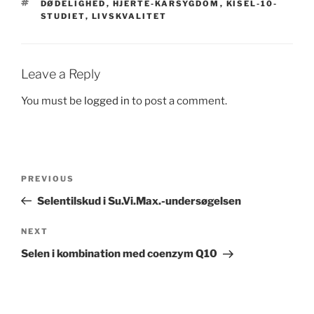
TAGS
DØDELIGHED
,
HJERTE-KARSYGDOM
,
KISEL-10-
STUDIET
,
LIVSKVALITET
Leave a Reply
You must be
logged in
to post a comment.
Post
Previous
PREVIOUS
navigation
Post
Selentilskud i Su.Vi.Max.-undersøgelsen
Next
NEXT
Post
Selen i kombination med coenzym Q10