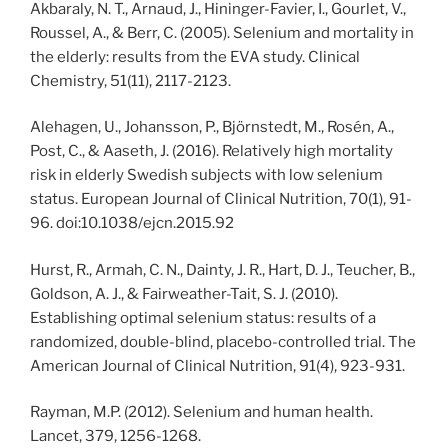
Akbaraly, N. T., Arnaud, J., Hininger-Favier, I., Gourlet, V.,
Roussel, A., & Berr, C. (2005). Selenium and mortality in
the elderly: results from the EVA study. Clinical
Chemistry, 51(11), 2117-2123.
Alehagen, U., Johansson, P., Björnstedt, M., Rosén, A.,
Post, C., & Aaseth, J. (2016). Relatively high mortality
risk in elderly Swedish subjects with low selenium
status. European Journal of Clinical Nutrition, 70(1), 91-
96. doi:10.1038/ejcn.2015.92
Hurst, R., Armah, C. N., Dainty, J. R., Hart, D. J., Teucher, B.,
Goldson, A. J., & Fairweather-Tait, S. J. (2010).
Establishing optimal selenium status: results of a
randomized, double-blind, placebo-controlled trial. The
American Journal of Clinical Nutrition, 91(4), 923-931.
Rayman, M.P. (2012). Selenium and human health.
Lancet, 379, 1256-1268.