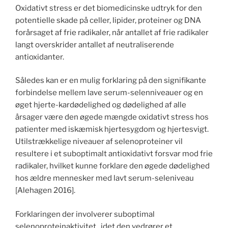
Oxidativt stress er det biomedicinske udtryk for den
potentielle skade på celler, lipider, proteiner og DNA
forårsaget af frie radikaler, når antallet af frie radikaler
langt overskrider antallet af neutraliserende
antioxidanter.
Således kan er en mulig forklaring på den signifikante
forbindelse mellem lave serum-selenniveauer og en
øget hjerte-kardødelighed og dødelighed af alle
årsager være den øgede mængde oxidativt stress hos
patienter med iskæmisk hjertesygdom og hjertesvigt.
Utilstrækkelige niveauer af selenoproteiner vil
resultere i et suboptimalt antioxidativt forsvar mod frie
radikaler, hvilket kunne forklare den øgede dødelighed
hos ældre mennesker med lavt serum-seleniveau
[Alehagen 2016].
Forklaringen der involverer suboptimal
selenoproteinaktivitet, idet den vedrører et