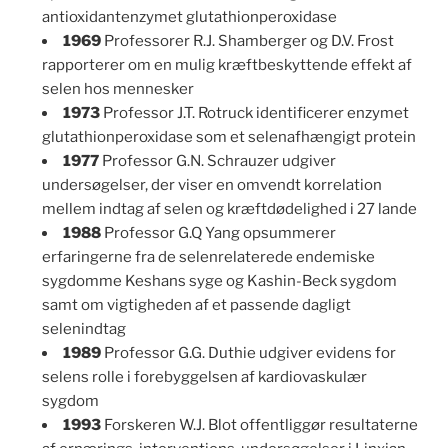
antioxidantenzymet glutathionperoxidase
1969
Professorer R.J. Shamberger og D.V. Frost
rapporterer om en mulig kræftbeskyttende effekt af
selen hos mennesker
1973
Professor J.T. Rotruck identificerer enzymet
glutathionperoxidase som et selenafhængigt protein
1977
Professor G.N. Schrauzer udgiver
undersøgelser, der viser en omvendt korrelation
mellem indtag af selen og kræftdødelighed i 27 lande
1988
Professor G.Q Yang opsummerer
erfaringerne fra de selenrelaterede endemiske
sygdomme Keshans syge og Kashin-Beck sygdom
samt om vigtigheden af et passende dagligt
selenindtag
1989
Professor G.G. Duthie udgiver evidens for
selens rolle i forebyggelsen af kardiovaskulær
sygdom
1993
Forskeren W.J. Blot offentliggør resultaterne