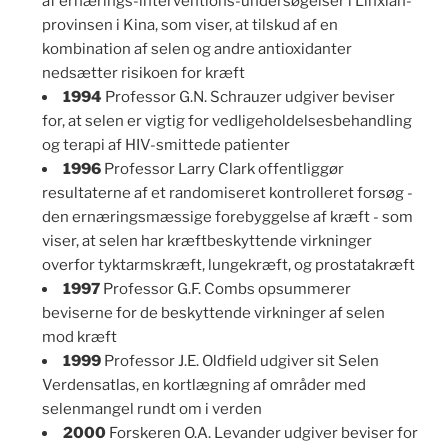
af ernærings-interventions-undersøgelser i Linxian-
provinsen i Kina, som viser, at tilskud af en
kombination af selen og andre antioxidanter
nedsætter risikoen for kræft
1994
Professor G.N. Schrauzer udgiver beviser
for, at selen er vigtig for vedligeholdelsesbehandling
og terapi af HIV-smittede patienter
1996
Professor Larry Clark offentliggør
resultaterne af et randomiseret kontrolleret forsøg -
den ernæringsmæssige forebyggelse af kræft - som
viser, at selen har kræftbeskyttende virkninger
overfor tyktarmskræft, lungekræft, og prostatakræft
1997
Professor G.F. Combs opsummerer
beviserne for de beskyttende virkninger af selen
mod kræft
1999
Professor J.E. Oldfield udgiver sit Selen
Verdensatlas, en kortlægning af områder med
selenmangel rundt om i verden
2000
Forskeren O.A. Levander udgiver beviser for