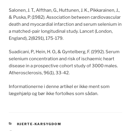
Salonen, J. T., Alfthan, G., Huttunen, J. K., Pikkarainen, J.,
& Puska, P. (1982). Association between cardiovascular
death and myocardial infarction and serum selenium in
a matched-pair longitudinal study. Lancet (London,
England), 2(8291), 175-179.
Suadicani, P., Hein, H. O., & Gyntelberg, F. (1992). Serum
selenium concentration and risk of ischaemic heart
disease in a prospective cohort study of 3000 males.
Atherosclerosis, 96(1), 33-42.
Informationerne i denne artikel er ikke ment som
lægehjælp og bør ikke fortolkes som sådan.
CATEGORIES
HJERTE-KARSYGDOM