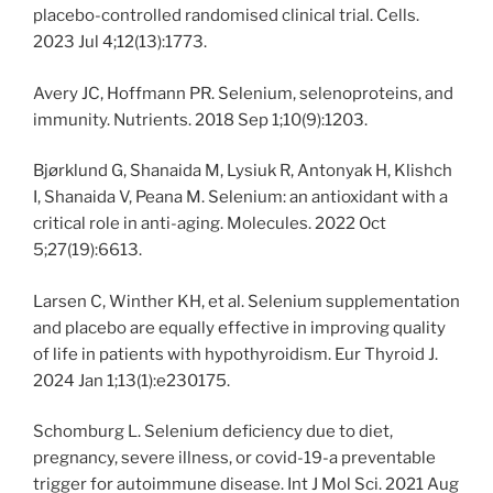
placebo-controlled randomised clinical trial. Cells.
2023 Jul 4;12(13):1773.
Avery JC, Hoffmann PR. Selenium, selenoproteins, and
immunity. Nutrients. 2018 Sep 1;10(9):1203.
Bjørklund G, Shanaida M, Lysiuk R, Antonyak H, Klishch
I, Shanaida V, Peana M. Selenium: an antioxidant with a
critical role in anti-aging. Molecules. 2022 Oct
5;27(19):6613.
Larsen C, Winther KH, et al. Selenium supplementation
and placebo are equally effective in improving quality
of life in patients with hypothyroidism. Eur Thyroid J.
2024 Jan 1;13(1):e230175.
Schomburg L. Selenium deficiency due to diet,
pregnancy, severe illness, or covid-19-a preventable
trigger for autoimmune disease. Int J Mol Sci. 2021 Aug