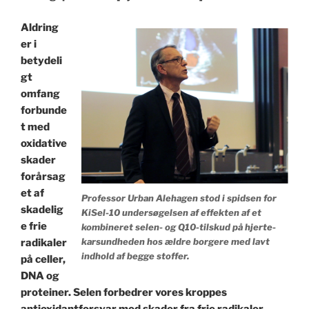
Aldring
er i
betydeli
gt
omfang
forbunde
t med
oxidative
skader
forårsag
et af
Professor Urban Alehagen stod i spidsen for
skadelig
KiSel-10 undersøgelsen af ​​effekten af ​​et
e frie
kombineret selen- og Q10-tilskud på hjerte-
karsundheden hos ældre borgere med lavt
radikaler
indhold af begge stoffer.
på celler,
DNA og
proteiner.
Selen forbedrer vores kroppes