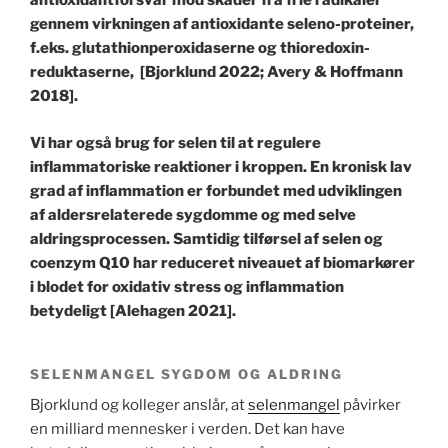
antioxidantforsvar mod skader fra frie radikaler
gennem virkningen af
antioxidante seleno-proteiner,
f.eks. glutathionperoxidaserne og thioredoxin-
reduktaserne, [Bjorklund 2022; Avery & Hoffmann
2018].
Vi har også brug for selen til at regulere
inflammatoriske reaktioner i kroppen. En kronisk lav
grad af inflammation er forbundet med udviklingen
af ​​aldersrelaterede sygdomme og med selve
aldringsprocessen. Samtidig tilførsel af selen og
coenzym Q10 har reduceret niveauet af biomarkører
i blodet for oxidativ stress og inflammation
betydeligt [Alehagen 2021].
SELENMANGEL SYGDOM OG ALDRING
Bjorklund og kolleger anslår, at
selenmangel
påvirker
en milliard mennesker i verden. Det kan have