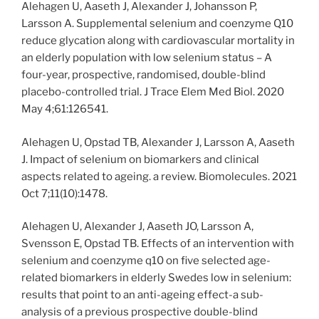
Alehagen U, Aaseth J, Alexander J, Johansson P,
Larsson A. Supplemental selenium and coenzyme Q10
reduce glycation along with cardiovascular mortality in
an elderly population with low selenium status – A
four-year, prospective, randomised, double-blind
placebo-controlled trial. J Trace Elem Med Biol. 2020
May 4;61:126541.
Alehagen U, Opstad TB, Alexander J, Larsson A, Aaseth
J. Impact of selenium on biomarkers and clinical
aspects related to ageing. a review. Biomolecules. 2021
Oct 7;11(10):1478.
Alehagen U, Alexander J, Aaseth JO, Larsson A,
Svensson E, Opstad TB. Effects of an intervention with
selenium and coenzyme q10 on five selected age-
related biomarkers in elderly Swedes low in selenium:
results that point to an anti-ageing effect-a sub-
analysis of a previous prospective double-blind