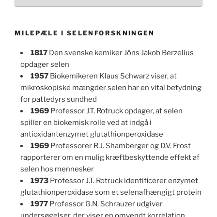
MILEPÆLE I SELENFORSKNINGEN
1817
Den svenske kemiker Jöns Jakob Berzelius
opdager selen
1957
Biokemikeren Klaus Schwarz viser, at
mikroskopiske mængder selen har en vital betydning
for pattedyrs sundhed
1969
Professor J.T. Rotruck opdager, at selen
spiller en biokemisk rolle ved at indgå i
antioxidantenzymet glutathionperoxidase
1969
Professorer R.J. Shamberger og D.V. Frost
rapporterer om en mulig kræftbeskyttende effekt af
selen hos mennesker
1973
Professor J.T. Rotruck identificerer enzymet
glutathionperoxidase som et selenafhængigt protein
1977
Professor G.N. Schrauzer udgiver
undersøgelser, der viser en omvendt korrelation