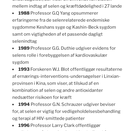
mellem indtag af selen og kræftdødelighed i 27 lande
1988
Professor G.Q Yang opsummerer
erfaringerne fra de selenrelaterede endemiske
sygdomme Keshans syge og Kashin-Beck sygdom
samt om vigtigheden af et passende dagligt
selenindtag
1989
Professor G.G. Duthie udgiver evidens for
selens rolle i forebyggelsen af kardiovaskulær
sygdom
1993
Forskeren W.J. Blot offentliggør resultaterne
af ernærings-interventions-undersøgelser i Linxian-
provinsen i Kina, som viser, at tilskud af en
kombination af selen og andre antioxidanter
nedsætter risikoen for kræft
1994
Professor G.N. Schrauzer udgiver beviser
for, at selen er vigtig for vedligeholdelsesbehandling
og terapi af HIV-smittede patienter
1996
Professor Larry Clark offentliggør