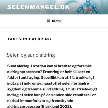
Skip
SELENMANGEL.DK
to
content
Menu
TAG:
SUND ALDRING
POSTED
Selen og sund aldring
ON
Sund aldring. Hvordan kan vi bremse og forsinke
aldringsprocessen? Ernæring er helt sikkert en
faktor i anti-aging. Specifikt kan et tilstrækkeligt
indtag af mikronæringsstoffet selen forhindre
sygdom og fremme sund aldring. Et utilstrækkeligt
indtag af selen kan på den anden side resultere i et
nedsat immunforsvar og fremskynde
aldringsprocessen [Bjorklund 2022].