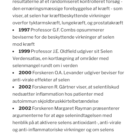
resultaterne af et randomiseret kontrolleret forsøg -
den ernæringsmæssige forebyggelse af kræft - som
viser, at selen har kræftbeskyttende virkninger
overfor tyktarmskræft, lungekræft, og prostatakræft
1997
Professor G.F. Combs opsummerer
beviserne for de beskyttende virkninger af selen
mod kræft
1999
Professor J.E. Oldfield udgiver sit Selen
Verdensatlas, en kortlægning af områder med
selenmangel rundt om i verden
2000
Forskeren O.A. Levander udgiver beviser for
anti-virale effekter af selen
2002
Forskeren R. Gärtner viser, at selentilskud
nedsætter inflammation hos patienter med
autoimmun skjoldbruskkirtelbetændelse
2002
Forskeren Margaret Rayman præsenterer
argumenterne for at øge selenindtagelsen med
henblik på at aktivere selens antioxidant-, anti-virale
og anti-inflammatoriske virkninger og om selens