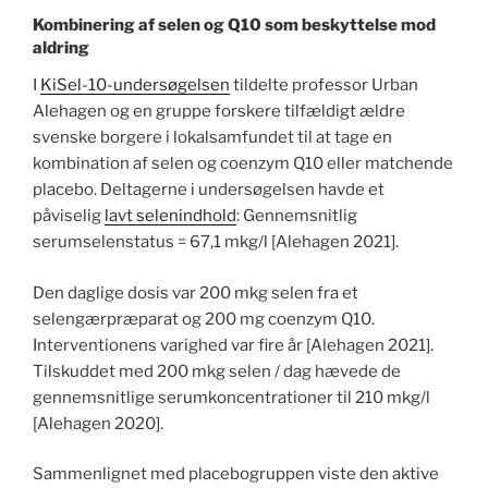
Kombinering af selen og Q10 som beskyttelse mod
aldring
I
KiSel-10-undersøgelsen
tildelte professor Urban
Alehagen og en gruppe forskere tilfældigt ældre
svenske borgere i lokalsamfundet til at tage en
kombination af selen og coenzym Q10 eller matchende
placebo. Deltagerne i undersøgelsen havde et
påviselig
lavt selenindhold
: Gennemsnitlig
serumselenstatus = 67,1 mkg/l [Alehagen 2021].
Den daglige dosis var 200 mkg selen fra et
selengærpræparat og 200 mg coenzym Q10.
Interventionens varighed var fire år [Alehagen 2021].
Tilskuddet med 200 mkg selen / dag hævede de
gennemsnitlige serumkoncentrationer til 210 mkg/l
[Alehagen 2020].
Sammenlignet med placebogruppen viste den aktive