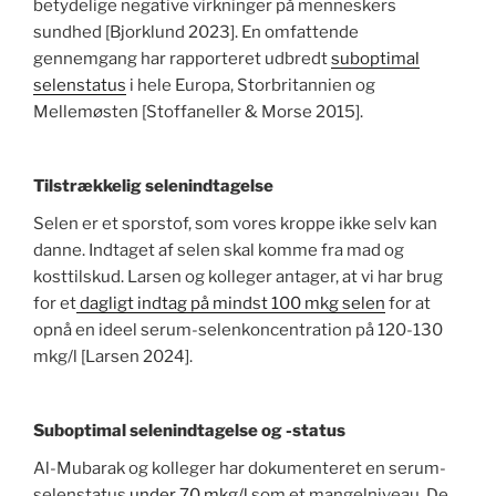
betydelige negative virkninger på menneskers
sundhed [Bjorklund 2023]. En omfattende
gennemgang har rapporteret udbredt
suboptimal
selenstatus
i hele Europa, Storbritannien og
Mellemøsten [Stoffaneller & Morse 2015].
Tilstrækkelig selenindtagelse
Selen er et sporstof, som vores kroppe ikke selv kan
danne. Indtaget af selen skal komme fra mad og
kosttilskud. Larsen og kolleger antager, at vi har brug
for et
dagligt indtag på mindst 100 mkg selen
for at
opnå en ideel serum-selenkoncentration på 120-130
mkg/l [Larsen 2024].
Suboptimal selenindtagelse og -status
Al-Mubarak og kolleger har dokumenteret en serum-
selenstatus
under 70 mkg/l
som et mangelniveau. De