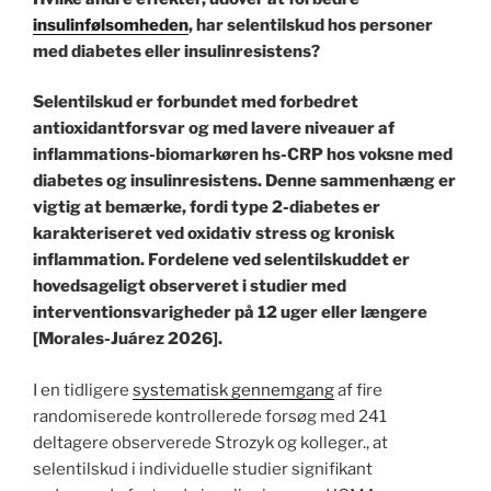
insulinfølsomheden
, har selentilskud hos personer
med diabetes eller insulinresistens?
Selentilskud er forbundet med forbedret
antioxidantforsvar og med lavere niveauer af
inflammations-biomarkøren hs-CRP hos voksne med
diabetes og insulinresistens. Denne sammenhæng er
vigtig at bemærke, fordi type 2-diabetes er
karakteriseret ved oxidativ stress og kronisk
inflammation. Fordelene ved selentilskuddet er
hovedsageligt observeret i studier med
interventionsvarigheder på 12 uger eller længere
[Morales-Juárez 2026].
I en tidligere
systematisk gennemgang
af fire
randomiserede kontrollerede forsøg med 241
deltagere observerede Strozyk og kolleger., at
selentilskud i individuelle studier signifikant