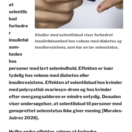
at
selentils
kud
forbedre
r
Studier med selentilskud viser forbedret
insulinføl
insulinfølsomhed hos voksne med diabetes og
som-
insulinresistens, som har en lav selenstatus.
heden
hos
personer med lavt selenindhold. Effekten er især
tydelig hos voksne med diabetes eller
insulinresistens. Effekten af ​​selentilskud hos kvinder
med polycystisk ovariesyn-drom og hos kvinder
efter overgangsalderen er mindre entydig. Desuden
viser undersøgelser, at selentilskud til personer med
genoprettet selenstatus ikke giver mening [Morales-
Juárez 2026].
Hvilke andre effekter, udover at forbedre