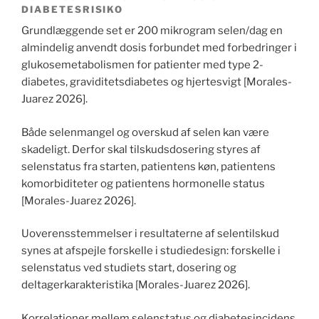
DIABETESRISIKO
Grundlæggende set er 200 mikrogram selen/dag en
almindelig anvendt dosis forbundet med forbedringer i
glukosemetabolismen for patienter med type 2-
diabetes, graviditetsdiabetes og hjertesvigt [Morales-
Juarez 2026].
Både selenmangel og overskud af selen kan være
skadeligt. Derfor skal tilskudsdosering styres af
selenstatus fra starten, patientens køn, patientens
komorbiditeter og patientens hormonelle status
[Morales-Juarez 2026].
Uoverensstemmelser i resultaterne af selentilskud
synes at afspejle forskelle i studiedesign: forskelle i
selenstatus ved studiets start, dosering og
deltagerkarakteristika [Morales-Juarez 2026].
Korrelationer mellem selenstatus og diabetesincidens