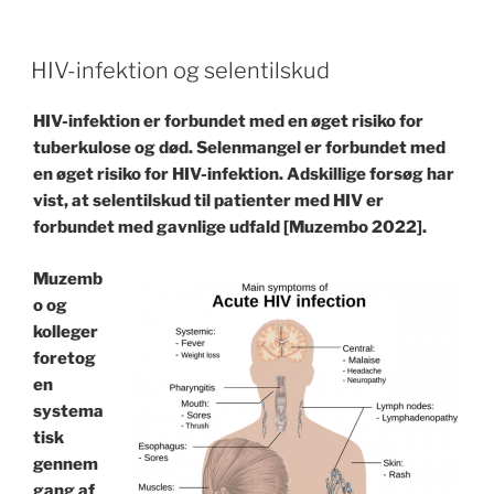
POSTED
HIV-infektion og selentilskud
ON
HIV-infektion er forbundet med en øget risiko for
tuberkulose og død. Selenmangel er forbundet med
en øget risiko for HIV-infektion. Adskillige forsøg har
vist, at selentilskud til patienter med HIV er
forbundet med gavnlige udfald [Muzembo 2022].
Muzemb
o og
kolleger
foretog
en
systema
tisk
gennem
gang af