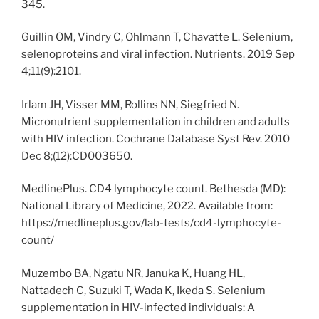
345.
Guillin OM, Vindry C, Ohlmann T, Chavatte L. Selenium,
selenoproteins and viral infection. Nutrients. 2019 Sep
4;11(9):2101.
Irlam JH, Visser MM, Rollins NN, Siegfried N.
Micronutrient supplementation in children and adults
with HIV infection. Cochrane Database Syst Rev. 2010
Dec 8;(12):CD003650.
MedlinePlus. CD4 lymphocyte count. Bethesda (MD):
National Library of Medicine, 2022. Available from:
https://medlineplus.gov/lab-tests/cd4-lymphocyte-
count/
Muzembo BA, Ngatu NR, Januka K, Huang HL,
Nattadech C, Suzuki T, Wada K, Ikeda S. Selenium
supplementation in HIV-infected individuals: A