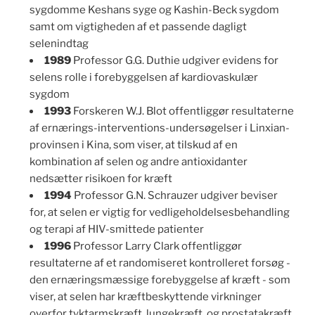
sygdomme Keshans syge og Kashin-Beck sygdom
samt om vigtigheden af et passende dagligt
selenindtag
1989
Professor G.G. Duthie udgiver evidens for
selens rolle i forebyggelsen af kardiovaskulær
sygdom
1993
Forskeren W.J. Blot offentliggør resultaterne
af ernærings-interventions-undersøgelser i Linxian-
provinsen i Kina, som viser, at tilskud af en
kombination af selen og andre antioxidanter
nedsætter risikoen for kræft
1994
Professor G.N. Schrauzer udgiver beviser
for, at selen er vigtig for vedligeholdelsesbehandling
og terapi af HIV-smittede patienter
1996
Professor Larry Clark offentliggør
resultaterne af et randomiseret kontrolleret forsøg -
den ernæringsmæssige forebyggelse af kræft - som
viser, at selen har kræftbeskyttende virkninger
overfor tyktarmskræft, lungekræft, og prostatakræft