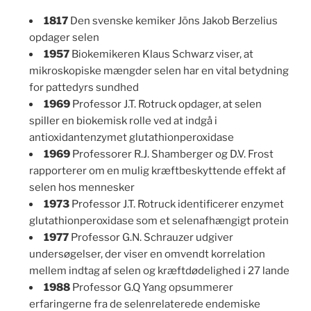
1817
Den svenske kemiker Jöns Jakob Berzelius
opdager selen
1957
Biokemikeren Klaus Schwarz viser, at
mikroskopiske mængder selen har en vital betydning
for pattedyrs sundhed
1969
Professor J.T. Rotruck opdager, at selen
spiller en biokemisk rolle ved at indgå i
antioxidantenzymet glutathionperoxidase
1969
Professorer R.J. Shamberger og D.V. Frost
rapporterer om en mulig kræftbeskyttende effekt af
selen hos mennesker
1973
Professor J.T. Rotruck identificerer enzymet
glutathionperoxidase som et selenafhængigt protein
1977
Professor G.N. Schrauzer udgiver
undersøgelser, der viser en omvendt korrelation
mellem indtag af selen og kræftdødelighed i 27 lande
1988
Professor G.Q Yang opsummerer
erfaringerne fra de selenrelaterede endemiske