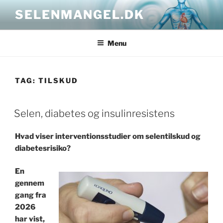
Skip
SELENMANGEL.DK
to
content
Menu
TAG:
TILSKUD
POSTED
Selen, diabetes og insulinresistens
ON
Hvad viser interventionsstudier om selentilskud og
diabetesrisiko?
En
gennem
gang fra
2026
har vist,