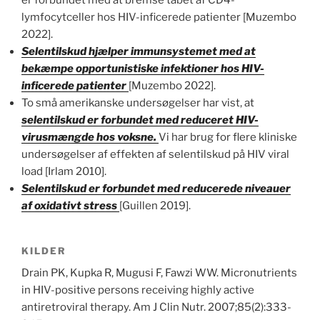
er forbundet med at bremse tabet af CD4-
lymfocytceller hos HIV-inficerede patienter [Muzembo
2022].
Selentilskud hjælper immunsystemet med at
bekæmpe opportunistiske infektioner hos HIV-
inficerede patienter
[Muzembo 2022].
To små amerikanske undersøgelser har vist, at
selentilskud er forbundet med reduceret HIV-
virusmængde hos voksne.
Vi har brug for flere kliniske
undersøgelser af effekten af selentilskud på HIV viral
load [Irlam 2010].
Selentilskud er forbundet med reducerede niveauer
af oxidativt stress
[Guillen 2019].
KILDER
Drain PK, Kupka R, Mugusi F, Fawzi WW. Micronutrients
in HIV-positive persons receiving highly active
antiretroviral therapy. Am J Clin Nutr. 2007;85(2):333-