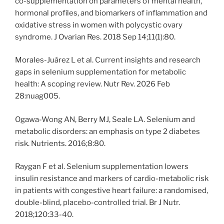
co-supplementation on parameters of mental health,
hormonal profiles, and biomarkers of inflammation and
oxidative stress in women with polycystic ovary
syndrome. J Ovarian Res. 2018 Sep 14;11(1):80.
Morales-Juárez L et al. Current insights and research
gaps in selenium supplementation for metabolic
health: A scoping review. Nutr Rev. 2026 Feb
28:nuag005.
Ogawa-Wong AN, Berry MJ, Seale LA. Selenium and
metabolic disorders: an emphasis on type 2 diabetes
risk. Nutrients. 2016;8:80.
Raygan F et al. Selenium supplementation lowers
insulin resistance and markers of cardio-metabolic risk
in patients with congestive heart failure: a randomised,
double-blind, placebo-controlled trial. Br J Nutr.
2018;120:33-40.