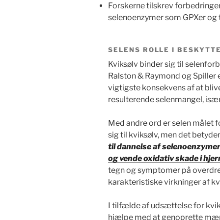
Forskerne tilskrev forbedringe
selenoenzymer som GPXer og t
SELENS ROLLE I BESKYTT
Kviksølv binder sig til selenfor
Ralston & Raymond og Spiller e
vigtigste konsekvens af at bliv
resulterende selenmangel, især 
Med andre ord er selen målet for
sig til kviksølv, men det betyder
til dannelse af selenoenzymer
og vende oxidativ skade i hje
tegn og symptomer på overdreve
karakteristiske virkninger af kv
I tilfælde af udsættelse for kvi
hjælpe med at genoprette mæn