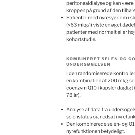
peritonealdialyse og kan være r
kroppen på grund af den tilhør
Patienter med nyresygdom i sl
(<63 mkg/l) viste en øget død
patienter med normalt eller høj
kohortstudie.
KOMBINERET SELEN OG CO
UNDERSØGELSEN
I den randomiserede kontrolle
en kombination af 200 mkg sel
coenzym Q10 i kapsler dagligt i 
78 år).
Analyse af data fra undersøg
selenstatus og nedsat nyrefunk
Den kombinerede selen- og Q1
nyrefunktionen betydeligt.