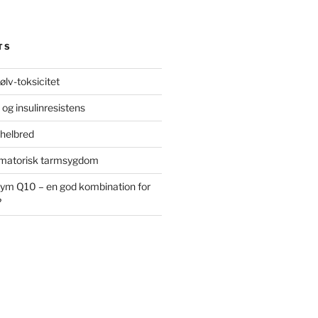
TS
ølv-toksicitet
 og insulinresistens
 helbred
ammatorisk tarmsygdom
ym Q10 – en god kombination for
?