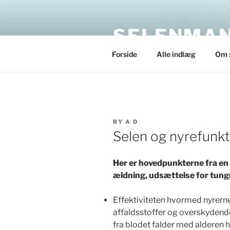
Skip
to
SELENMAN
content
Forside
Alle indlæg
Om 
POSTED
BY
A D
ON
Selen og nyrefunk
Her er hovedpunkterne fra en 
ældning, udsættelse for tung
Effektiviteten hvormed nyrerne
affaldsstoffer og overskyden
fra blodet falder med alderen 