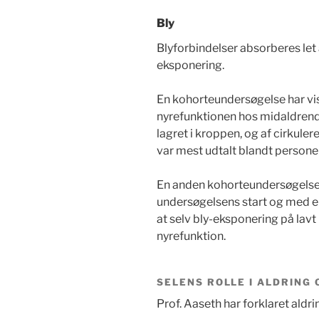
Bly
Blyforbindelser absorberes let
eksponering.
En kohorteundersøgelse har vis
nyrefunktionen hos midaldrend
lagret i kroppen, og af cirkuler
var mest udtalt blandt personer
En anden kohorteundersøgelse 
undersøgelsens start og med en
at selv bly-eksponering på lav
nyrefunktion.
SELENS ROLLE I ALDRING
Prof. Aaseth har forklaret ald