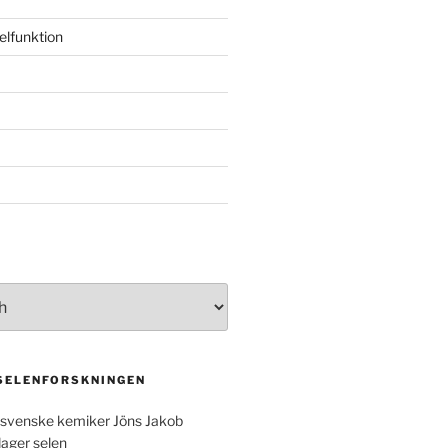
elfunktion
 SELENFORSKNINGEN
svenske kemiker Jöns Jakob
dager selen