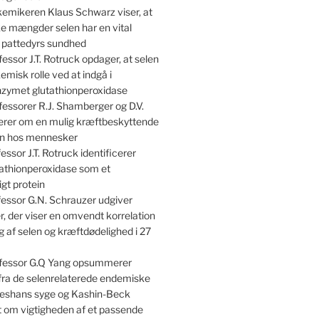
emikeren Klaus Schwarz viser, at
e mængder selen har en vital
r pattedyrs sundhed
essor J.T. Rotruck opdager, at selen
kemisk rolle ved at indgå i
nzymet glutathionperoxidase
essorer R.J. Shamberger og D.V.
terer om en mulig kræftbeskyttende
len hos mennesker
essor J.T. Rotruck identificerer
athionperoxidase som et
gt protein
essor G.N. Schrauzer udgiver
, der viser en omvendt korrelation
 af selen og kræftdødelighed i 27
fessor G.Q Yang opsummerer
 fra de selenrelaterede endemiske
shans syge og Kashin-Beck
om vigtigheden af et passende