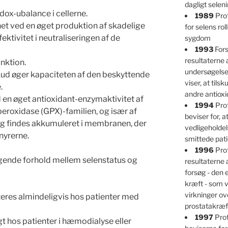
dagligt selen
dox-ubalance i cellerne.
1989
Prof
t ved en øget produktion af skadelige
for selens ro
fektivitet i neutraliseringen af de
sygdom
1993
Fors
resultaterne 
unktion.
undersøgelser
skud øger kapaciteten af den beskyttende
viser, at tils
.
andre antioxi
 en øget antioxidant-enzymaktivitet af
1994
Prof
peroxidase (GPX)-familien, og især af
beviser for, at
g findes akkumuleret i membranen, der
vedligeholdel
nyrerne.
smittede pati
1996
Prof
ølgende forhold mellem selenstatus og
resultaterne 
forsøg - den
kræft - som v
virkninger ov
eres almindeligvis hos patienter med
prostatakræf
1997
Prof
 hos patienter i hæmodialyse eller