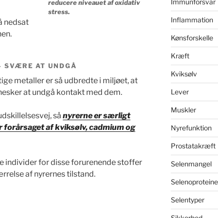
Immunforsvar
reducere niveauet af oxidativ
stress.
Inflammation
å nedsat
hen.
Kønsforskelle
Kræft
– SVÆRE AT UNDGÅ
Kviksølv
ftige metaller er så udbredte i miljøet, at
nesker at undgå kontakt med dem.
Lever
Muskler
dskillelsesvej, så
nyrerne er særligt
er forårsaget af kviksølv, cadmium og
Nyrefunktion
Prostatakræft
 individer for disse forurenende stoffer
Selenmangel
rrelse af nyrernes tilstand.
Selenoproteine
Selentyper
Sikkerhed