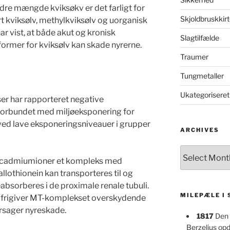
dre mængde kviksøkv er det farligt for
Skjoldbruskkirt
rt kviksølv, methylkviksølv og uorganisk
ar vist, at både akut og kronisk
Slagtilfælde
former for kviksølv kan skade nyrerne.
Traumer
Tungmetaller
Ukategoriseret
er har rapporteret negative
orbundet med miljøeksponering for
ed lave eksponeringsniveauer i grupper
ARCHIVES
Archives
r cadmiumioner et kompleks med
llothionein kan transporteres til og
reabsorberes i de proximale renale tubuli.
MILEPÆLE I
er frigiver MT-komplekset overskydende
årsager nyreskade.
1817
Den 
Berzelius op