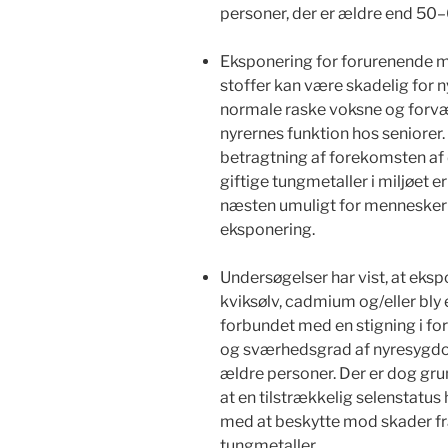
personer, der er ældre end 50–
Eksponering for forurenende m
stoffer kan være skadelig for 
normale raske voksne og forv
nyrernes funktion hos seniorer. 
betragtning af forekomsten af 
giftige tungmetaller i miljøet er
næsten umuligt for mennesker
eksponering.
Undersøgelser har vist, at eksp
kviksølv, cadmium og/eller bly 
forbundet med en stigning i f
og sværhedsgrad af nyresygd
ældre personer. Der er dog grund
at en tilstrækkelig selenstatus
med at beskytte mod skader fra
tungmetaller.