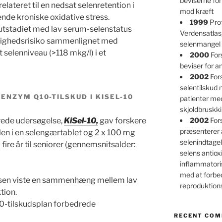
beviserne for
elateret til en nedsat selenretention i
mod kræft
ende kroniske oxidative stress.
1999
Prof
utstadiet med lav serum-selenstatus
Verdensatlas
elighedsrisiko sammenlignet med
selenmangel 
t selenniveau (>118 mkg/l) i et
2000
For
beviser for an
2002
Fors
selentilskud
ENZYM Q10-TILSKUD I KISEL-10
patienter m
skjoldbruskk
rede udersøgelse,
KiSel-10,
gav forskere
2002
For
præsenterer 
en i en selengærtablet og 2 x 100 mg
selenindtagel
fire år til seniorer (gennemsnitsalder:
selens antioxi
inflammatori
med at forbe
elsen viste en sammenhæng mellem lav
reproduktio
tion.
0-tilskudsplan forbedrede
RECENT CO