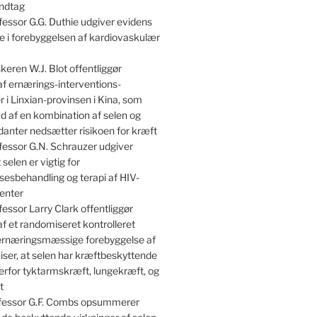
indtag
essor G.G. Duthie udgiver evidens
lle i forebyggelsen af kardiovaskulær
keren W.J. Blot offentliggør
af ernærings-interventions-
 i Linxian-provinsen i Kina, som
kud af en kombination af selen og
danter nedsætter risikoen for kræft
essor G.N. Schrauzer udgiver
 selen er vigtig for
sesbehandling og terapi af HIV-
enter
essor Larry Clark offentliggør
af et randomiseret kontrolleret
 ernæringsmæssige forebyggelse af
iser, at selen har kræftbeskyttende
erfor tyktarmskræft, lungekræft, og
t
essor G.F. Combs opsummerer