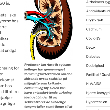
Alzheimers sy
60 år.
Antioxidantfun
etalliske
Brystkræft
nyrerne hos
ærre
Cadmium
I
Covid-19
disse
 det
Detox
 at undgå
Diabetes
Professor Jan Aaseth og hans
Dødelighed
onering for
kolleger har gennem-gået
er
forskningslitteraturen om den
Fertilitet / Grav
aldrende nyres reaktion på
orekomst
miljøgifte som kviksølv,
HIV/AIDS
om hos
cadmium og bly. Selen kan
 til at tro,
have en beskyttende virkning
Hjerte-karsyg
idet det binder til og
 hjælper
Hypertension
sekvestrerer de skadelige
 giftige
tungmetaller samt tjener til at