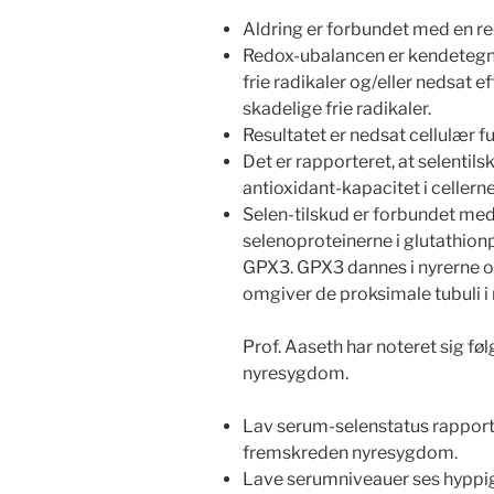
Aldring er forbundet med en re
Redox-ubalancen er kendetegne
frie radikaler og/eller nedsat ef
skadelige frie radikaler.
Resultatet er nedsat cellulær f
Det er rapporteret, at selentil
antioxidant-kapacitet i cellerne
Selen-tilskud er forbundet med
selenoproteinerne i glutathion
GPX3. GPX3 dannes i nyrerne o
omgiver de proksimale tubuli i 
Prof. Aaseth har noteret sig f
nyresygdom.
Lav serum-selenstatus rapport
fremskreden nyresygdom.
Lave serumniveauer ses hyppigt