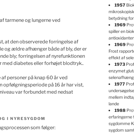
1957
Biok
mikroskopisk
betydning fo
 af tarmene og lungerne ved
1969
Prof
spiller en bio
antioxidante
t, at den observerede forringelse af
1969
Prof
e og ældre afhænger både af bly, der er
Frost rappor
ende bly; forringelsen af nyrefunktionen
effekt af se
 med diabetes eller forhøjet blodtryk..
1973
Prof
enzymet glut
af personer på knap 60 år ved
selenafhængi
1977
Prof
 opfølgningsperiode på 16 år har vist,
undersøgelser
t niveau var forbundet med nedsat
mellem indtag
lande
1988
Pro
erfaringerne
 OG I NYRESYGDOM
sygdomme Ke
ringsprocessen som følger:
sygdom samt 