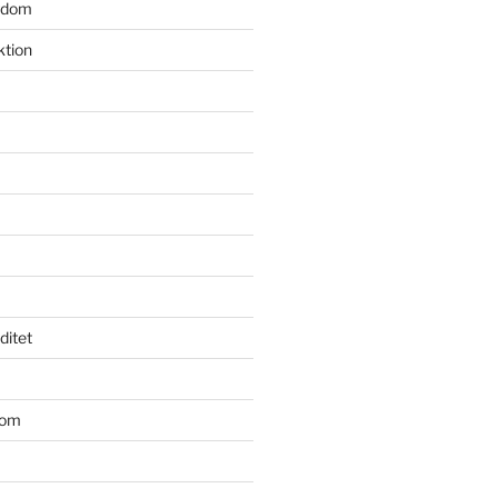
gdom
ktion
iditet
dom