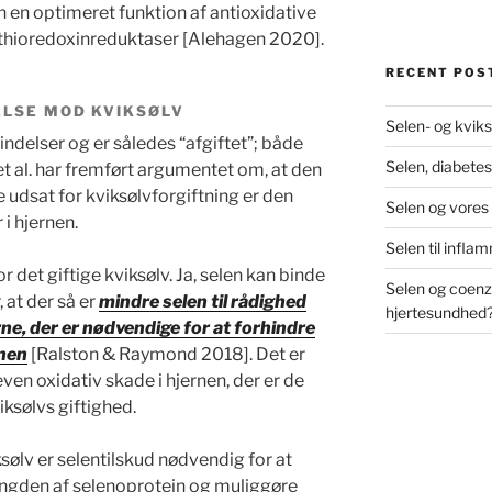
n en optimeret funktion af antioxidative
hioredoxinreduktaser [Alehagen 2020].
RECENT POS
ELSE MOD KVIKSØLV
Selen- og kviks
bindelser og er således “afgiftet”; både
Selen, diabetes
t al. har fremført argumentet om, at den
e udsat for kviksølvforgiftning er den
Selen og vores
i hjernen.
Selen til infl
 det giftige kviksølv. Ja, selen kan binde
Selen og coenz
, at der så er
mindre selen til rådighed
hjertesundhed
ne, der er nødvendige for at forhindre
rnen
[Ralston & Raymond 2018]. Det er
n oxidativ skade i hjernen, der er de
iksølvs giftighed.
ksølv er selentilskud nødvendig for at
gden af selenoprotein og muliggøre