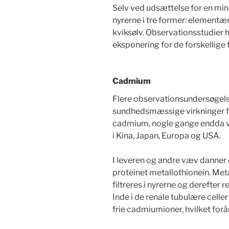
Selv ved udsættelse for en min
nyrerne i tre former: elementæ
kviksølv. Observationsstudier h
eksponering for de forskellige 
Cadmium
Flere observationsundersøgels
sundhedsmæssige virkninger f
cadmium, nogle gange endda v
i Kina, Japan, Europa og USA.
I leveren og andre væv danne
proteinet metallothionein. Meta
filtreres i nyrerne og derefter 
Inde i de renale tubulære cell
frie cadmiumioner, hvilket for