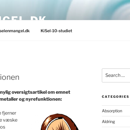
GEL.DK
selenmangel.dk
KiSel-10-studiet
Search
tionen
for:
nylig oversigtsartikel om emnet
CATEGORIES
metaller og nyrefunktionen:
Absorption
 fjerner
de væske
Aldring
hos