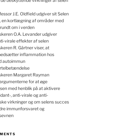
 de beskyttende virkninger af selen
essor J.E. Oldfield udgiver sit Selen
, en kortlægning af områder med
rundt om i verden
skeren O.A. Levander udgiver
ti-virale effekter af selen
keren R. Gärtner viser, at
 nedsætter inflammation hos
ed autoimmun
irtelbetændelse
skeren Margaret Rayman
argumenterne for at øge
sen med henblik på at aktivere
dant-, anti-virale og anti-
ske virkninger og om selens succes
dre immunforsvaret og
nsevnen
MMENTS