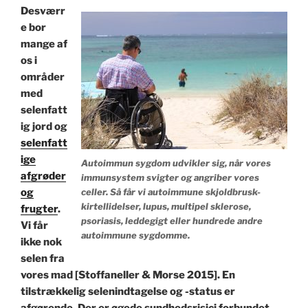
Desværr
e bor
mange af
os i
områder
med
selenfatt
ig jord og
selenfatt
ige
Autoimmun sygdom udvikler sig, når vores
afgrøder
immunsystem svigter og angriber vores
og
celler. Så får vi autoimmune skjoldbrusk-
kirtellidelser, lupus, multipel sklerose,
frugter
.
psoriasis, leddegigt eller hundrede andre
Vi får
autoimmune sygdomme.
ikke nok
selen fra
vores mad [Stoffaneller & Morse 2015]. En
tilstrækkelig selenindtagelse og -status er
afgørende. Der er øgede sundhedsrisici forbundet