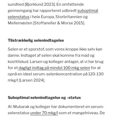
sundhed [Bjorklund 2023]. En omfattende
gennemgang har rapporteret udbredt
suboptimal
selenstatus
i hele Europa, Storbritannien og
Mellemøsten [Stoffaneller & Morse 2015].
Tilstrækkelig selenindtagelse
Selen er et sporstof, som vores kroppe ikke selv kan
danne. Indtaget af selen skal komme fra mad og
kosttilskud. Larsen og kolleger antager, at vi har brug
for et
dagligt indtag på mindst 100 mkg selen
for at
opnå en ideel serum-selenkoncentration på 120-130
mkg/l [Larsen 2024].
Suboptimal selenindtagelse og -status
Al-Mubarak og kolleger har dokumenteret en serum-
selenstatus
under 70 mkg/l
som et mangelniveau. De