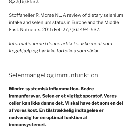
8;22(16):8532.
Stoffaneller R, Morse NL. A review of dietary selenium
intake and selenium status in Europe and the Middle
East. Nutrients. 2015 Feb 27;7(3):1494-537.
Informationerne i denne artikel er ikke ment som
lægehjælp og bør ikke fortolkes som sådan.
POSTED
Selenmangel og immunfunktion
ON
Mindre systemisk inflammation. Bedre
immunforsvar. Selen er et vigtigt sporstof. Vores
celler kan ikke danne det. Vi skal have det som en del
af vores kost. En tilstrækkelig indtagelse er
nødvendig for en optimal funktion af
immunsystemet.