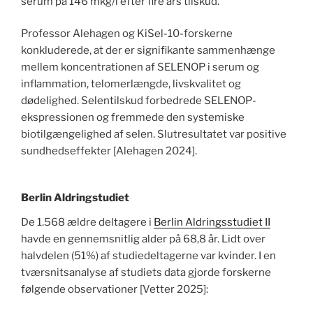
serum på 146 mkg/l efter fire års tilskud.
Professor Alehagen og KiSel-10-forskerne
konkluderede, at der er signifikante sammenhænge
mellem koncentrationen af ​​SELENOP i serum og
inflammation, telomerlængde, livskvalitet og
dødelighed. Selentilskud forbedrede SELENOP-
ekspressionen og fremmede den systemiske
biotilgængelighed af selen. Slutresultatet var positive
sundhedseffekter [Alehagen 2024].
Berlin Aldringstudiet
De 1.568 ældre deltagere i
Berlin Aldringsstudiet II
havde en gennemsnitlig alder på 68,8 år. Lidt over
halvdelen (51%) af studiedeltagerne var kvinder. I en
tværsnitsanalyse af studiets data gjorde forskerne
følgende observationer [Vetter 2025]: