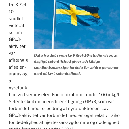
fra KiSel-
10-
studiet
viste, at
serum
GPx3-
aktivitet
var
Data fra det svenske KiSel-10-studie viser, at
afhængig
dagligt selentilskud giver adskillige
af selen-
sundhedsmæssige fordele for ældre personer
med et lavt selenindhold..
status og
af
nyrefunk
tion ved serumselen-koncentrationer under 100 mkg/l.
Selentilskud inducerede en stigning i GPx3, som var
forbundet med forbedring af nyrefunktionen. Lav
GPx3-aktivitet var forbundet med en øget relativ risiko
for dødelighed af hjerte-kar-sygdomme og dødelighed