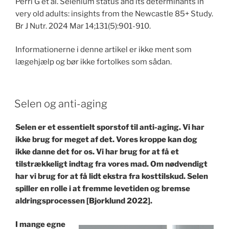
Perri G et al. Selenium status and its determinants in
very old adults: insights from the Newcastle 85+ Study.
Br J Nutr. 2024 Mar 14;131(5):901-910.
Informationerne i denne artikel er ikke ment som
lægehjælp og bør ikke fortolkes som sådan.
POSTED
Selen og anti-aging
ON
Selen er et essentielt sporstof til anti-aging. Vi har
ikke brug for meget af det. Vores kroppe kan dog
ikke danne det for os. Vi har brug for at få et
tilstrækkeligt indtag fra vores mad. Om nødvendigt
har vi brug for at få lidt ekstra fra kosttilskud. Selen
spiller en rolle i at fremme levetiden og bremse
aldringsprocessen [Bjorklund 2022].
I mange egne