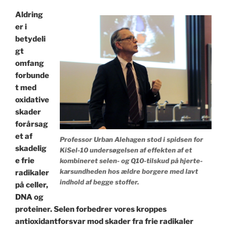
Aldring
er i
betydeli
gt
omfang
forbunde
t med
oxidative
skader
forårsag
et af
Professor Urban Alehagen stod i spidsen for
skadelig
KiSel-10 undersøgelsen af ​​effekten af ​​et
e frie
kombineret selen- og Q10-tilskud på hjerte-
karsundheden hos ældre borgere med lavt
radikaler
indhold af begge stoffer.
på celler,
DNA og
proteiner.
Selen forbedrer vores kroppes
antioxidantforsvar mod skader fra frie radikaler