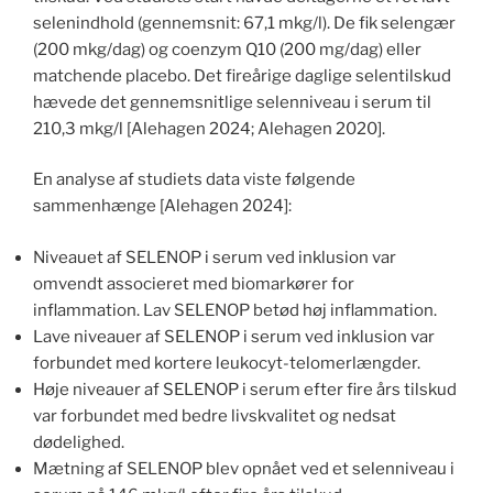
selenindhold (gennemsnit: 67,1 mkg/l). De fik selengær
(200 mkg/dag) og coenzym Q10 (200 mg/dag) eller
matchende placebo. Det fireårige daglige selentilskud
hævede det gennemsnitlige selenniveau i serum til
210,3 mkg/l [Alehagen 2024; Alehagen 2020].
En analyse af studiets data viste følgende
sammenhænge [Alehagen 2024]:
Niveauet af SELENOP i serum ved inklusion var
omvendt associeret med biomarkører for
inflammation. Lav SELENOP betød høj inflammation.
Lave niveauer af SELENOP i serum ved inklusion var
forbundet med kortere leukocyt-telomerlængder.
Høje niveauer af SELENOP i serum efter fire års tilskud
var forbundet med bedre livskvalitet og nedsat
dødelighed.
Mætning af SELENOP blev opnået ved et selenniveau i