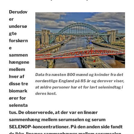
Derudov
er
undersø
gte
forskern
e
sammen
hængene
mellem
Data fra næsten 800 mænd og kvinder fra det
hver af
nordøstlige England på 85 år og derover viser,
disse tre
at ældre personer har et for lavt selenindtag i
biomark
deres kost.
ører for
selensta
tus. De observerede, at der var en lineær
sammenhæng mellem serumselen og serum
SELENOP-koncentrationer. På den anden side fandt