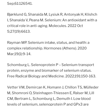
Sep;61:126541.
Bjørklund G, Shanaida M, Lysiuk R, Antonyak H, Klishch
I, Shanaida V, Peana M. Selenium: An antioxidant with a
critical role in anti-aging. Molecules. 2022 Oct
5;27(19):6613.
Rayman MP. Selenium intake, status, and health: a
complex relationship. Hormones (Athens). 2020
Mar;19(1):9-14.
Schomburg L. Selenoprotein P – Selenium transport
protein, enzyme and biomarker of selenium status.
Free Radical Biology and Medicine. 2022;191:150-163.
Vetter VM, Demircan K, Homann J, Chillon TS, Mülleder
M, Shomroni O, Steinhagen-Thiessen E, Ralser M, Lill
CM, Bertram L, Schomburg L, Demuth I. Low blood
levels of selenium, selenoprotein P and GPx3 are