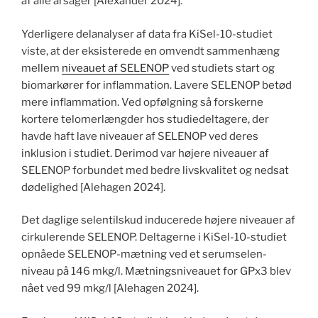
af alle årsager [Alexander 2024].
Yderligere delanalyser af data fra KiSel-10-studiet
viste, at der eksisterede en omvendt sammenhæng
mellem
niveauet af SELENOP
ved studiets start og
biomarkører for inflammation. Lavere SELENOP betød
mere inflammation. Ved opfølgning så forskerne
kortere telomerlængder hos studiedeltagere, der
havde haft lave niveauer af SELENOP ved deres
inklusion i studiet. Derimod var højere niveauer af
SELENOP forbundet med bedre livskvalitet og nedsat
dødelighed [Alehagen 2024].
Det daglige selentilskud inducerede højere niveauer af
cirkulerende SELENOP. Deltagerne i KiSel-10-studiet
opnåede SELENOP-mætning ved et serumselen-
niveau på 146 mkg/l. Mætningsniveauet for GPx3 blev
nået ved 99 mkg/l [Alehagen 2024].