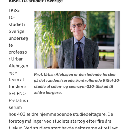
KiSel-10-studiet i Sverige
I
KiSel-
10-
studiet
i
Sverige
undersøg
te
professo
r Urban
Alehagen
og et
Prof. Urban Alehagen er den ledende forsker
team af
på det randomiserede, kontrollerede KiSel-10-
forskere
studie af selen- og coenzym Q10-tilskud til
ældre borgere.
SELENO
P-status i
serum
hos 403 ældre hjemmeboende studiedeltagere. De
foretog målinger ved studiets startog efter fire års
tilskud. Ved studiets start havde deltagerne et ret lavt