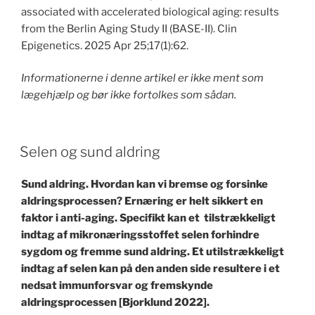
associated with accelerated biological aging: results
from the Berlin Aging Study II (BASE-II). Clin
Epigenetics. 2025 Apr 25;17(1):62.
Informationerne i denne artikel er ikke ment som
lægehjælp og bør ikke fortolkes som sådan.
POSTED
Selen og sund aldring
ON
Sund aldring. Hvordan kan vi bremse og forsinke
aldringsprocessen? Ernæring er helt sikkert en
faktor i anti-aging. Specifikt kan et tilstrækkeligt
indtag af mikronæringsstoffet selen forhindre
sygdom og fremme sund aldring. Et utilstrækkeligt
indtag af selen kan på den anden side resultere i et
nedsat immunforsvar og fremskynde
aldringsprocessen [Bjorklund 2022].