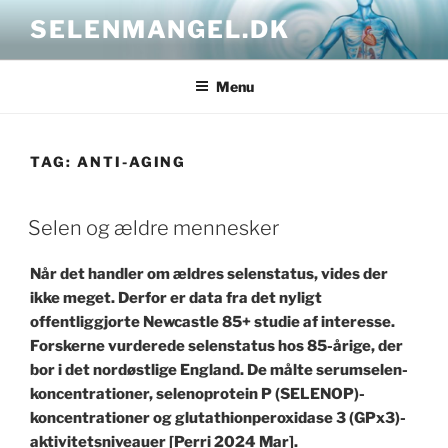
Skip
SELENMANGEL.DK
to
content
Menu
TAG:
ANTI-AGING
POSTED
Selen og ældre mennesker
ON
Når det handler om ældres selenstatus, vides der
ikke meget. Derfor er data fra det nyligt
offentliggjorte Newcastle 85+ studie af interesse.
Forskerne vurderede selenstatus hos 85-årige, der
bor i det nordøstlige England. De målte serumselen-
koncentrationer, selenoprotein P (SELENOP)-
koncentrationer og glutathionperoxidase 3 (GPx3)-
aktivitetsniveauer [Perri 2024 Mar].