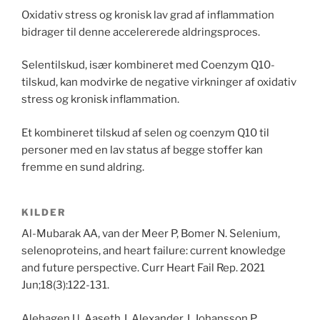
Oxidativ stress og kronisk lav grad af inflammation
bidrager til denne accelererede aldringsproces.
Selentilskud, især kombineret med Coenzym Q10-
tilskud, kan modvirke de negative virkninger af oxidativ
stress og kronisk inflammation.
Et kombineret tilskud af selen og coenzym Q10 til
personer med en lav status af begge stoffer kan
fremme en sund aldring.
KILDER
Al-Mubarak AA, van der Meer P, Bomer N. Selenium,
selenoproteins, and heart failure: current knowledge
and future perspective. Curr Heart Fail Rep. 2021
Jun;18(3):122-131.
Alehagen U, Aaseth J, Alexander J, Johansson P,