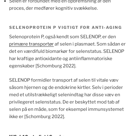
Selen er forbundet med en opbremsning af den
proces, der medfører kognitiv svækkelse.
SELENOPROTEIN P VIGTIGT FOR ANTI-AGING
Selenoprotein P, også kendt som SELENOP, er den
primære transportør
af selen i plasmaet. Som sådan er
det en værdifuld biomarkør for selenstatus. SELENOP
har kraftige antioxidante og antiinflammatoriske
egenskaber [Schomburg 2022].
SELENOP formidler transport af selen til vitale væv
såsom hjernen og de endokrine kirtler. Selv i perioder
med et utilstrækkeligt selenindtag har disse væv en
privilegeret selenstatus. De er beskyttet mod tab af
selen på en måde, som for eksempel immunsystemet
ikke er [Schomburg 2022].