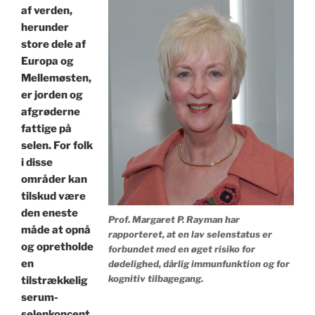
af verden,
herunder
store dele af
Europa og
Mellemøsten,
er jorden og
afgrøderne
fattige på
selen. For folk
i disse
områder kan
tilskud være
den eneste
Prof. Margaret P. Rayman har
måde at opnå
rapporteret, at en lav selenstatus er
og opretholde
forbundet med en øget risiko for
en
dødelighed, dårlig immunfunktion og for
kognitiv tilbagegang.
tilstrækkelig
serum-
selenkoncent