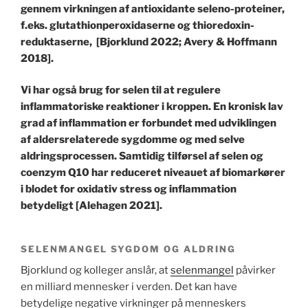
gennem virkningen af
antioxidante seleno-proteiner,
f.eks. glutathionperoxidaserne og thioredoxin-
reduktaserne, [Bjorklund 2022; Avery & Hoffmann
2018].
Vi har også brug for selen til at regulere
inflammatoriske reaktioner i kroppen. En kronisk lav
grad af inflammation er forbundet med udviklingen
af ​​aldersrelaterede sygdomme og med selve
aldringsprocessen. Samtidig tilførsel af selen og
coenzym Q10 har reduceret niveauet af biomarkører
i blodet for oxidativ stress og inflammation
betydeligt [Alehagen 2021].
SELENMANGEL SYGDOM OG ALDRING
Bjorklund og kolleger anslår, at
selenmangel
påvirker
en milliard mennesker i verden. Det kan have
betydelige negative virkninger på menneskers