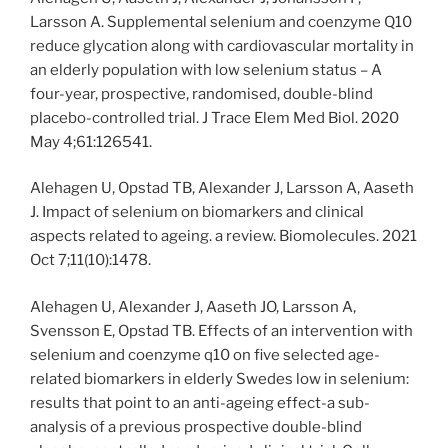
Larsson A. Supplemental selenium and coenzyme Q10
reduce glycation along with cardiovascular mortality in
an elderly population with low selenium status – A
four-year, prospective, randomised, double-blind
placebo-controlled trial. J Trace Elem Med Biol. 2020
May 4;61:126541.
Alehagen U, Opstad TB, Alexander J, Larsson A, Aaseth
J. Impact of selenium on biomarkers and clinical
aspects related to ageing. a review. Biomolecules. 2021
Oct 7;11(10):1478.
Alehagen U, Alexander J, Aaseth JO, Larsson A,
Svensson E, Opstad TB. Effects of an intervention with
selenium and coenzyme q10 on five selected age-
related biomarkers in elderly Swedes low in selenium:
results that point to an anti-ageing effect-a sub-
analysis of a previous prospective double-blind