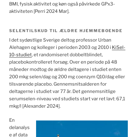
BMI, fysisk aktivitet og køn også påvirkede GPx3-
aktiviteten [Perri 2024 Mar].
SELENTILSKUD TIL ÆLDRE HJEMMEBOENDE
I det sydøstlige Sverige deltog professor Urban
Alehagen og kolleger i perioden 2003 og 2010 i
KiSel-
10-studiet
, et randomiseret dobbeltblindet,
placebokontrolleret forsøg. Over en periode på 48
måneder modtog de ældre deltagere i studiet enten
200 mkg selen/dag og 200 mg coenzym Q10/dag eller
tilsvarende placebo. Gennemsnitsalderen for
deltagerne i studiet var 77 år. Det gennemsnitlige
serumselen-niveau ved studiets start var ret lavt: 67,1
mkg/l [Alexander 2024].
En
delanalys
e af data