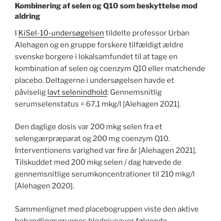
Kombinering af selen og Q10 som beskyttelse mod
aldring
I
KiSel-10-undersøgelsen
tildelte professor Urban
Alehagen og en gruppe forskere tilfældigt ældre
svenske borgere i lokalsamfundet til at tage en
kombination af selen og coenzym Q10 eller matchende
placebo. Deltagerne i undersøgelsen havde et
påviselig
lavt selenindhold
: Gennemsnitlig
serumselenstatus = 67,1 mkg/l [Alehagen 2021].
Den daglige dosis var 200 mkg selen fra et
selengærpræparat og 200 mg coenzym Q10.
Interventionens varighed var fire år [Alehagen 2021].
Tilskuddet med 200 mkg selen / dag hævede de
gennemsnitlige serumkoncentrationer til 210 mkg/l
[Alehagen 2020].
Sammenlignet med placebogruppen viste den aktive
behandlingsgruppes blodniveauer følgende