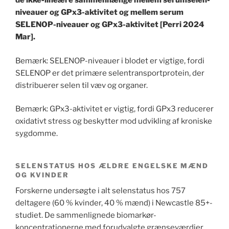
de ikke-lineære sammenhænge mellem serumselen-
niveauer og GPx3-aktivitet og mellem serum
SELENOP-niveauer og GPx3-aktivitet [Perri 2024
Mar].
Bemærk: SELENOP-niveauer i blodet er vigtige, fordi
SELENOP er det primære selentransportprotein, der
distribuerer selen til væv og organer.
Bemærk: GPx3-aktivitet er vigtig, fordi GPx3 reducerer
oxidativt stress og beskytter mod udvikling af kroniske
sygdomme.
SELENSTATUS HOS ÆLDRE ENGELSKE MÆND
OG KVINDER
Forskerne undersøgte i alt selenstatus hos 757
deltagere (60 % kvinder, 40 % mænd) i Newcastle 85+-
studiet. De sammenlignede biomarkør-
koncentrationerne med forudvalgte grænseværdier