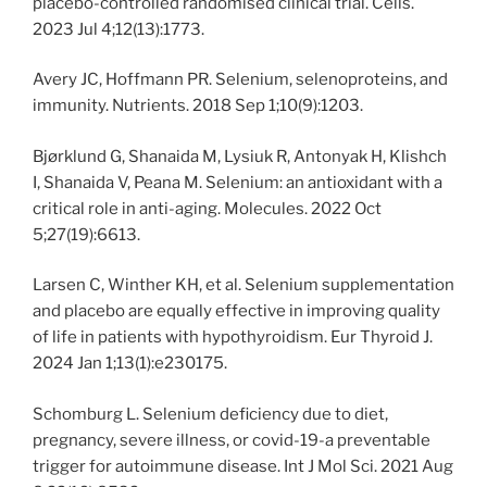
placebo-controlled randomised clinical trial. Cells.
2023 Jul 4;12(13):1773.
Avery JC, Hoffmann PR. Selenium, selenoproteins, and
immunity. Nutrients. 2018 Sep 1;10(9):1203.
Bjørklund G, Shanaida M, Lysiuk R, Antonyak H, Klishch
I, Shanaida V, Peana M. Selenium: an antioxidant with a
critical role in anti-aging. Molecules. 2022 Oct
5;27(19):6613.
Larsen C, Winther KH, et al. Selenium supplementation
and placebo are equally effective in improving quality
of life in patients with hypothyroidism. Eur Thyroid J.
2024 Jan 1;13(1):e230175.
Schomburg L. Selenium deficiency due to diet,
pregnancy, severe illness, or covid-19-a preventable
trigger for autoimmune disease. Int J Mol Sci. 2021 Aug