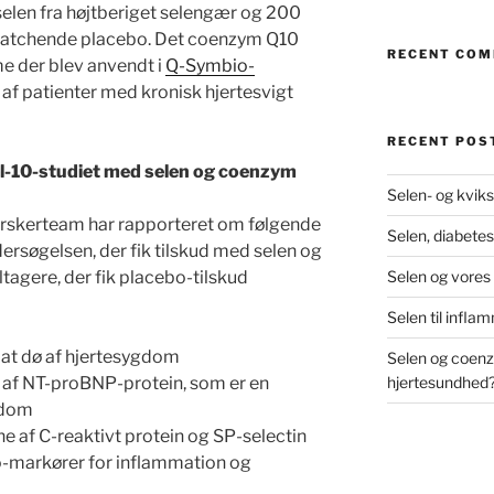
len fra højtberiget selengær og 200
matchende placebo. Det coenzym Q10
RECENT CO
e der blev anvendt i
Q-Symbio-
af patienter med kronisk hjertesvigt
RECENT POS
el-10-studiet med selen og coenzym
Selen- og kviks
orskerteam har rapporteret om følgende
Selen, diabetes
dersøgelsen, der fik tilskud med selen og
ltagere, der fik placebo-tilskud
Selen og vores
Selen til infl
r at dø af hjertesygdom
Selen og coenz
n af NT-proBNP-protein, som er en
hjertesundhed
gdom
e af C-reaktivt protein og SP-selectin
o-markører for inflammation og