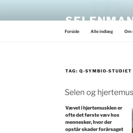
Skip
to
SELENMAN
content
Forside
Alle indlæg
Om 
TAG:
Q-SYMBIO-STUDIET
POSTED
Selen og hjertemu
ON
Vævet i hjertemusklen er
ofte det første væv hos
mennesker, hvor der
opstår skader forårsaget