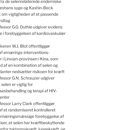
 fra de selenrelaterede endemiske
shans syge og Kashin-Beck
om vigtigheden af et passende
indtag
essor G.G. Duthie udgiver evidens
lle i forebyggelsen af kardiovaskulær
keren W.J. Blot offentliggør
af ernærings-interventions-
 i Linxian-provinsen i Kina, som
kud af en kombination af selen og
danter nedsætter risikoen for kræft
essor G.N. Schrauzer udgiver
 selen er vigtig for
sesbehandling og terapi af HIV-
enter
essor Larry Clark offentliggør
af et randomiseret kontrolleret
 ernæringsmæssige forebyggelse af
iser, at selen har kræftbeskyttende
erfor tyktarmskræft, lungekræft, og