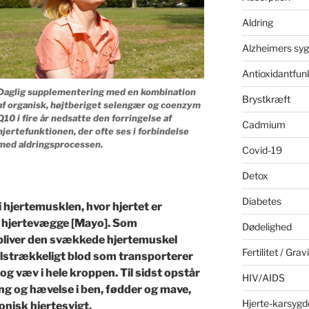
Aldring
Alzheimers sy
Antioxidantfun
Daglig supplementering med en kombination
Brystkræft
af organisk, højtberiget selengær og coenzym
Q10 i fire år nedsatte den forringelse af
Cadmium
hjertefunktionen, der ofte ses i forbindelse
med aldringsprocessen.
Covid-19
Detox
Diabetes
hjertemusklen, hvor hjertet er
e hjertevægge [Mayo]. Som
Dødelighed
bliver den svækkede hjertemuskel
Fertilitet / Grav
tilstrækkeligt blod som transporterer
r og væv i hele kroppen. Til sidst opstår
HIV/AIDS
ng og hævelse i ben, fødder og mave,
Hjerte-karsyg
nisk hjertesvigt.