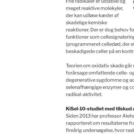
Frie radikaler er ustabile og
meget reaktive molekyler,
der kan udløse kæder af
skadelige kemiske
reaktioner. Der er dog behov fo
funktioner som cellesignalerin
(programmeret celledød, der el
beskadigede celler på en kontr
Teorien om oxidativ skade går u
forårsage omfattende celle- og 
degenerative sygdomme og ac
selenafhængige enzymer og co
radikal-aktivitet.
KiSel-10-studiet med tilskud
Siden 2013 har professor Aleh
rapporteret om resultaterne fr
fireårig undersøgelse, hvor ras