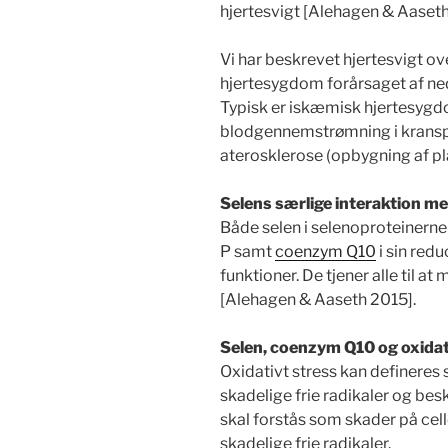
hjertesvigt [Alehagen & Aaseth
Vi har beskrevet hjertesvigt o
hjertesygdom forårsaget af neds
Typisk er iskæmisk hjertesygdo
blodgennemstrømning i kranspu
aterosklerose (opbygning af pl
Selens særlige interaktion 
Både selen i selenoproteinern
P samt
coenzym Q10
i sin red
funktioner. De tjener alle til a
[Alehagen & Aaseth 2015].
Selen, coenzym Q10 og oxidat
Oxidativt stress kan definere
skadelige frie radikaler og bes
skal forstås som skader på cell
skadelige frie radikaler.