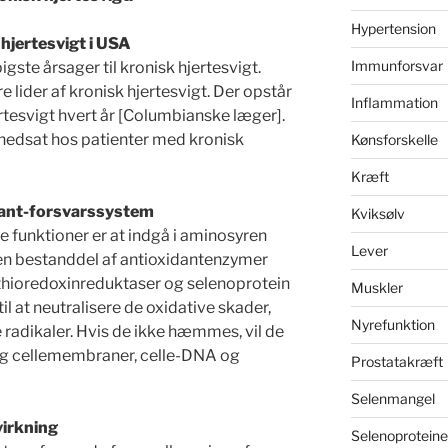
Hypertension
 hjertesvigt i USA
Immunforsvar
gste årsager til kronisk hjertesvigt.
 lider af kronisk hjertesvigt. Der opstår
Inflammation
rtesvigt hvert år [Columbianske læger].
t nedsat hos patienter med kronisk
Kønsforskelle
Kræft
dant-forsvarssystem
Kviksølv
ke funktioner er at indgå i aminosyren
Lever
 en bestanddel af antioxidantenzymer
thioredoxinreduktaser og selenoprotein
Muskler
til at neutralisere de oxidative skader,
Nyrefunktion
e radikaler. Hvis de ikke hæmmes, vil de
 og cellemembraner, celle-DNA og
Prostatakræft
Selenmangel
virkning
Selenoproteine