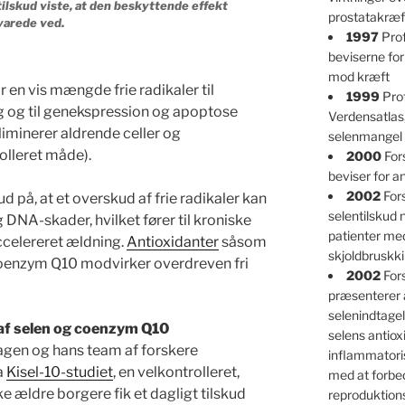
tilskud viste, at den beskyttende effekt
prostatakræf
varede ved.
1997
Prof
beviserne for
mod kræft
r en vis mængde frie radikaler til
1999
Prof
g og til genekspression og apoptose
Verdensatlas
iminerer aldrende celler og
selenmangel 
olleret måde).
2000
For
beviser for an
2002
Fors
d på, at et overskud af frie radikaler kan
selentilskud
DNA-skader, hvilket fører til kroniske
patienter m
celereret ældning.
Antioxidanter
såsom
skjoldbruskk
enzym Q10 modvirker overdreven fri
2002
For
præsenterer 
selenindtagel
 af selen og coenzym Q10
selens antioxi
agen og hans team af forskere
inflammatori
a
Kisel-10-studiet
, en velkontrolleret,
med at forbe
ke ældre borgere fik et dagligt tilskud
reproduktio