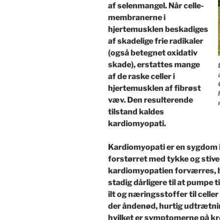
af selenmangel. Når celle-
membranerne i
hjertemusklen beskadiges
af skadelige frie radikaler
(også betegnet oxidativ
skade), erstattes mange
af de raske celler i
hjertemusklen af fibrøst
væv. Den resulterende
tilstand kaldes
kardiomyopati.
Kardiomyopati er en sygdom i 
forstørret med tykke og stiv
kardiomyopatien forværres, 
stadig dårligere til at pumpe 
ilt og næringsstoffer til celle
der åndenød, hurtig udtrætni
hvilket er symptomerne på kro