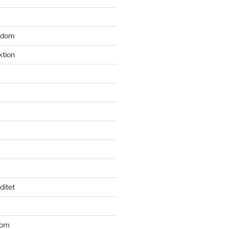
gdom
ktion
iditet
dom