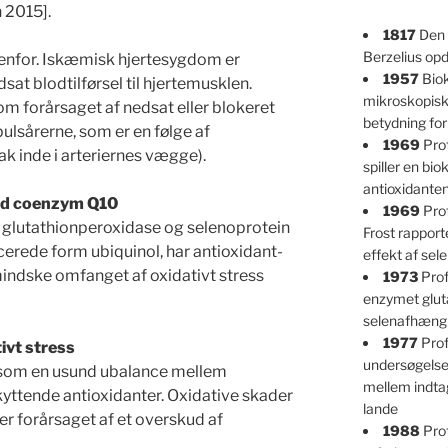
 2015].
1817
Den 
Berzelius op
venfor. Iskæmisk hjertesygdom er
1957
Biok
at blodtilførsel til hjertemusklen.
mikroskopisk
m forårsaget af nedsat eller blokeret
betydning fo
lsårerne, som er en følge af
1969
Prof
ak inde i arteriernes vægge).
spiller en bio
antioxidante
med coenzym Q10
1969
Prof
e glutathionperoxidase og selenoprotein
Frost rappor
ucerede form ubiquinol, har antioxidant-
effekt af se
t mindske omfanget af oxidativt stress
1973
Prof
enzymet glut
selenafhængi
1977
Prof
ivt stress
undersøgelser
s som en usund ubalance mellem
mellem indtag
kyttende antioxidanter. Oxidative skader
lande
er forårsaget af et overskud af
1988
Pro