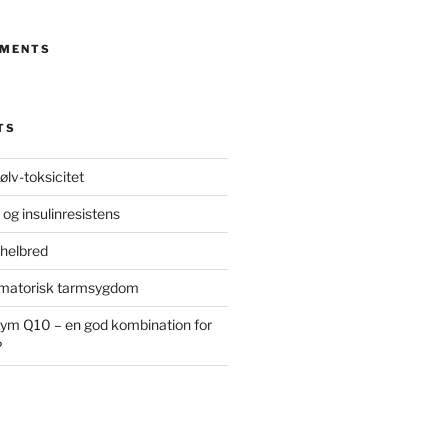
MMENTS
TS
ølv-toksicitet
 og insulinresistens
 helbred
ammatorisk tarmsygdom
ym Q10 – en god kombination for
?