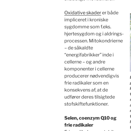
Oxidative skader
er både
impliceret i kroniske
sygdomme som f.eks.
hjertesygdom og i aldrings-
processen. Mitokondrierne
– de såkaldte
“energifabrikker” inde i
cellerne – og andre
komponenter i cellerne
producerer nødvendigvis
frie radikaler som en
konsekvens af, at de
udfører deres tilsigtede
stofskiftefunktioner.
Selen, coenzym Q10 og
frie radikaler