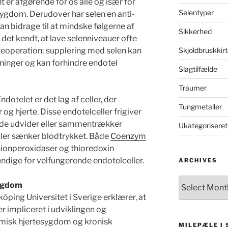
 er afgørende for os alle og især for
Selentyper
sygdom. Derudover har selen en anti-
n bidrage til at mindske følgerne af
Sikkerhed
det kendt, at lave selenniveauer ofte
teoperation; supplering med selen kan
Skjoldbruskkirt
ninger og kan forhindre endotel
Slagtilfælde
Traumer
dotelet er det lag af celler, der
Tungmetaller
og hjerte. Disse endotelceller frigiver
at de udvider eller sammentrækker
Ukategoriseret
ler sænker blodtrykket. Både
Coenzym
hionperoxidaser og thioredoxin
ndige for velfungerende endotelceller.
ARCHIVES
Archives
sygdom
öping Universitet i Sverige erklærer, at
 er impliceret i udviklingen og
misk hjertesygdom og kronisk
MILEPÆLE I