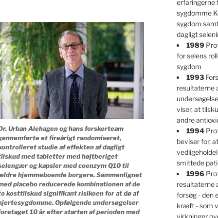
erfaringerne
sygdomme Ke
sygdom samt 
dagligt selen
1989
Prof
for selens ro
sygdom
1993
Fors
resultaterne 
undersøgelser
viser, at tils
andre antioxi
Dr. Urban Alehagen og hans forskerteam
1994
Prof
gennemførte et fireårigt randomiseret,
beviser for, at
kontrolleret studie af effekten af dagligt
vedligeholdel
tilskud med tabletter med højtberiget
smittede pati
selengær og kapsler med coenzym Q10 til
1996
Prof
ældre hjemmeboende borgere. Sammenlignet
resultaterne 
med placebo reducerede kombinationen af de
to kosttilskud signifikant risikoen for at dø af
forsøg - den
hjertesygdomme. Opfølgende undersøgelser
kræft - som v
foretaget 10 år efter starten af perioden med
virkninger ov