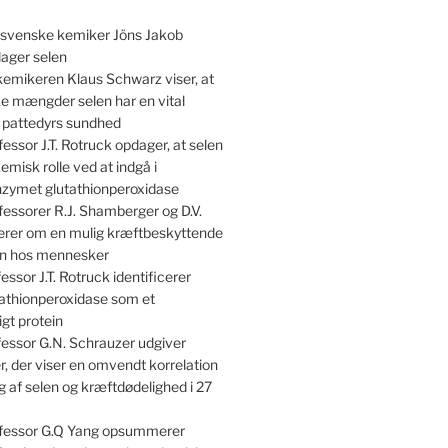
svenske kemiker Jöns Jakob
dager selen
emikeren Klaus Schwarz viser, at
e mængder selen har en vital
r pattedyrs sundhed
essor J.T. Rotruck opdager, at selen
kemisk rolle ved at indgå i
nzymet glutathionperoxidase
essorer R.J. Shamberger og D.V.
terer om en mulig kræftbeskyttende
len hos mennesker
essor J.T. Rotruck identificerer
athionperoxidase som et
gt protein
essor G.N. Schrauzer udgiver
, der viser en omvendt korrelation
 af selen og kræftdødelighed i 27
fessor G.Q Yang opsummerer