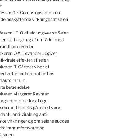
t
essor G.F. Combs opsummerer
 de beskyttende virkninger af selen
essor J.E. Oldfield udgiver sit Selen
, en kortlægning af områder med
rundt om i verden
skeren O.A. Levander udgiver
ti-virale effekter af selen
keren R. Gärtner viser, at
 nedsætter inflammation hos
ed autoimmun
irtelbetændelse
skeren Margaret Rayman
argumenterne for at øge
sen med henblik på at aktivere
dant-, anti-virale og anti-
ske virkninger og om selens succes
dre immunforsvaret og
nsevnen