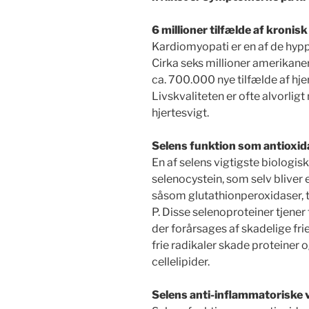
6 millioner tilfælde af kronisk
Kardiomyopati er en af de hyppi
Cirka seks millioner amerikanere
ca. 700.000 nye tilfælde af hje
Livskvaliteten er ofte alvorlig
hjertesvigt.
Selens funktion som antioxi
En af selens vigtigste biologis
selenocystein, som selv bliver
såsom glutathionperoxidaser, 
P. Disse selenoproteiner tjener 
der forårsages af skadelige fri
frie radikaler skade proteiner
cellelipider.
Selens anti-inflammatoriske 