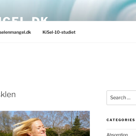
GEL.DK
selenmangel.dk
KiSel-10-studiet
sklen
Search
for:
CATEGORIES
Absorption