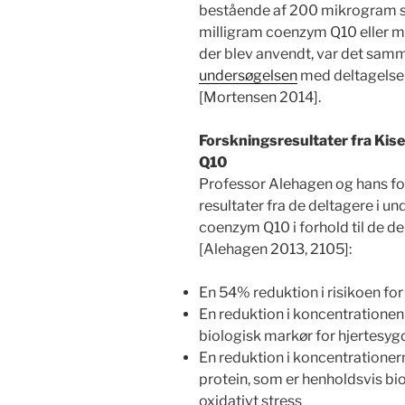
bestående af 200 mikrogram se
milligram coenzym Q10 eller 
der blev anvendt, var det samm
undersøgelsen
med deltagelse 
[Mortensen 2014].
Forskningsresultater fra Kis
Q10
Professor Alehagen og hans f
resultater fra de deltagere i un
coenzym Q10 i forhold til de de
[Alehagen 2013, 2105]:
En 54% reduktion i risikoen fo
En reduktion i koncentratione
biologisk markør for hjertesy
En reduktion i koncentrationern
protein, som er henholdsvis bi
oxidativt stress