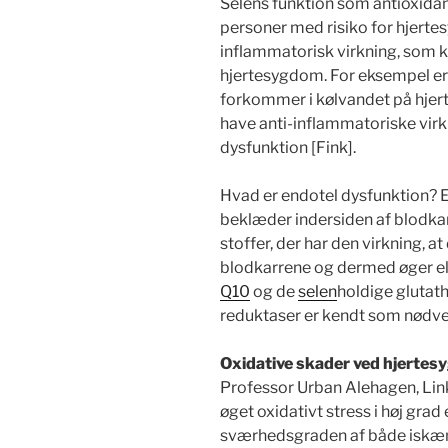
Selens funktion som antioxidant
personer med risiko for hjerte
inflammatorisk virkning, som ka
hjertesygdom. For eksempel er 
forkommer i kølvandet på hjer
have anti-inflammatoriske virk
dysfunktion [Fink].
Hvad er endotel dysfunktion? En
beklæder indersiden af blodkar 
stoffer, der har den virkning, 
blodkarrene og dermed øger el
Q10
og de
selen
holdige glutat
reduktaser er kendt som nødve
Oxidative skader ved hjerte
Professor Urban Alehagen, Link
øget oxidativt stress i høj grad
sværhedsgraden af både iskæ