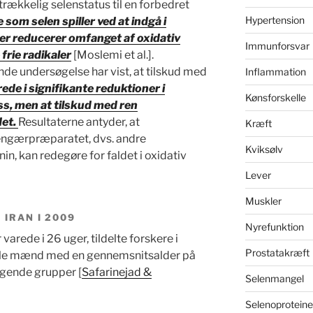
rækkelig selenstatus til en forbedret
Hypertension
e som selen spiller ved at indgå i
r reducerer omfanget af oxidativ
Immunforsvar
frie radikaler
[Moslemi et al.].
de undersøgelse har vist, at tilskud med
Inflammation
de i signifikante reduktioner i
Kønsforskelle
ss, men at tilskud med ren
et.
Resultaterne antyder, at
Kræft
lengærpræparatet, dvs. andre
Kviksølv
n, kan redegøre for faldet i oxidativ
Lever
Muskler
 IRAN I 2009
Nyrefunktion
varede i 26 uger, tildelte forskere i
Prostatakræft
tile mænd med en gennemsnitsalder på
følgende grupper [
Safarinejad &
Selenmangel
Selenoproteine