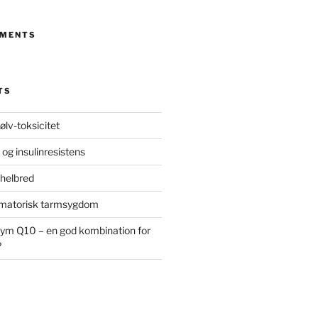
MMENTS
TS
ølv-toksicitet
 og insulinresistens
 helbred
ammatorisk tarmsygdom
ym Q10 – en god kombination for
?