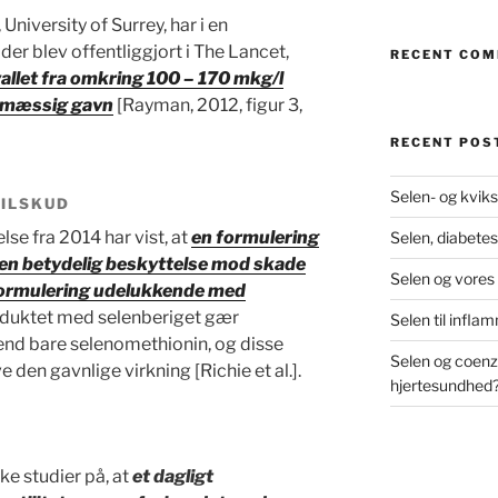
niversity of Surrey, har i en
der blev offentliggjort i The Lancet,
RECENT CO
vallet fra omkring 100 – 170 mkg/l
dsmæssig gavn
[Rayman, 2012, figur 3,
RECENT POS
Selen- og kviks
TILSKUD
e fra 2014 har vist, at
en formulering
Selen, diabetes
en betydelig beskyttelse mod skade
Selen og vores
 formulering udelukkende med
duktet med selenberiget gær
Selen til infl
end bare selenomethionin, og disse
Selen og coenz
 den gavnlige virkning [Richie et al.].
hjertesundhed
ke studier på, at
et dagligt