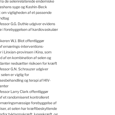
 fra de selenrelaterede endemiske
shans syge og Kashin-Beck
om vigtigheden af et passende
indtag
essor G.G. Duthie udgiver evidens
lle i forebyggelsen af kardiovaskulær
keren W.J. Blot offentliggør
af ernærings-interventions-
 i Linxian-provinsen i Kina, som
kud af en kombination af selen og
danter nedsætter risikoen for kræft
essor G.N. Schrauzer udgiver
 selen er vigtig for
sesbehandling og terapi af HIV-
enter
essor Larry Clark offentliggør
af et randomiseret kontrolleret
 ernæringsmæssige forebyggelse af
iser, at selen har kræftbeskyttende
erfor tyktarmskræft, lungekræft, og