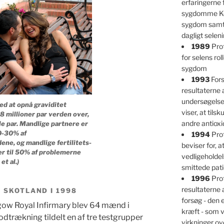
erfaringerne
sygdomme Ke
sygdom samt 
dagligt selen
1989
Prof
for selens ro
sygdom
1993
Fors
resultaterne 
undersøgelser
d at opnå graviditet
viser, at tils
8 millioner par verden over,
andre antioxi
le par. Mandlige partnere er
0-30% af
1994
Prof
ldene, og mandlige fertilitets-
beviser for, at
r til 50% af problemerne
vedligeholdel
et al.)
smittede pati
1996
Prof
resultaterne 
 SKOTLAND I 1998
forsøg - den
sgow Royal Infirmary blev 64 mænd i
kræft - som v
dtrækning tildelt en af tre testgrupper
virkninger ov