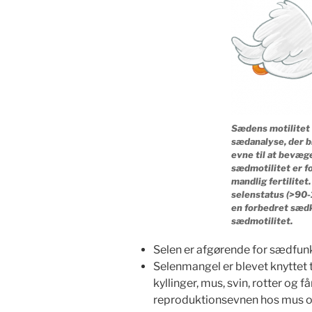
Sædens motilitet 
sædanalyse, der b
evne til at bevæge
sædmotilitet er 
mandlig fertilitet
selenstatus (>90-
en forbedret sædk
sædmotilitet.
Selen er afgørende for sædfunkt
Selenmangel er blevet knyttet
kyllinger, mus, svin, rotter og f
reproduktionsevnen hos mus og 