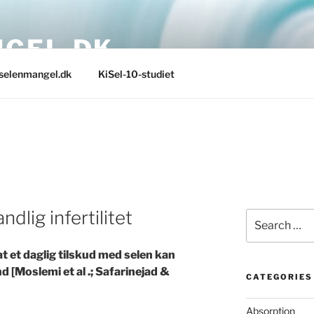
GEL.DK
selenmangel.dk
KiSel-10-studiet
dlig infertilitet
Search
for:
at et daglig tilskud med selen kan
 [Moslemi et al .; Safarinejad &
CATEGORIES
Absorption