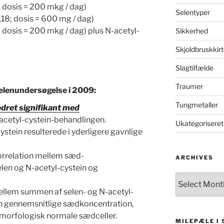
; dosis = 200 mkg / dag)
Selentyper
118; dosis = 600 mg / dag)
 dosis = 200 mkg / dag) plus N-acetyl-
Sikkerhed
Skjoldbruskkirt
Slagtilfælde
Traumer
selenundersøgelse i 2009:
Tungmetaller
dret signifikant med
cetyl-cystein-behandlingen.
Ukategoriseret
ystein resulterede i yderligere gavnlige
korrelation mellem sæd-
ARCHIVES
len og N-acetyl-cystein og
Archives
mellem summen af selen- og N-acetyl-
n gennemsnitlige sædkoncentration,
 morfologisk normale sædceller.
MILEPÆLE I