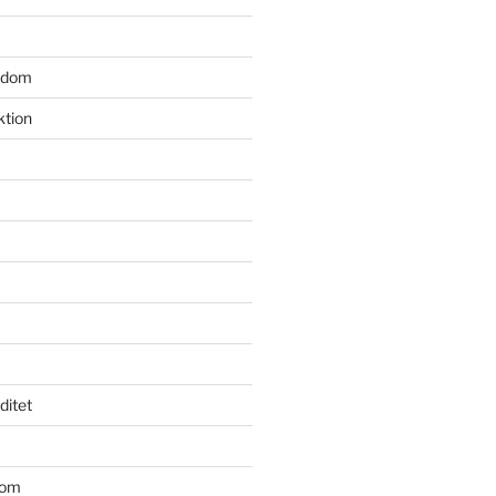
gdom
ktion
iditet
dom