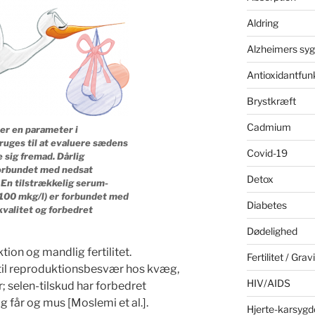
Aldring
Alzheimers sy
Antioxidantfun
Brystkræft
Cadmium
er en parameter i
ruges til at evaluere sædens
Covid-19
 sig fremad. Dårlig
forbundet med nedsat
Detox
. En tilstrækkelig serum-
100 mkg/l) er forbundet med
Diabetes
valitet og forbedret
Dødelighed
ion og mandlig fertilitet.
Fertilitet / Grav
 til reproduktionsbesvær hos kvæg,
HIV/AIDS
år; selen-tilskud har forbedret
får og mus [Moslemi et al.].
Hjerte-karsyg