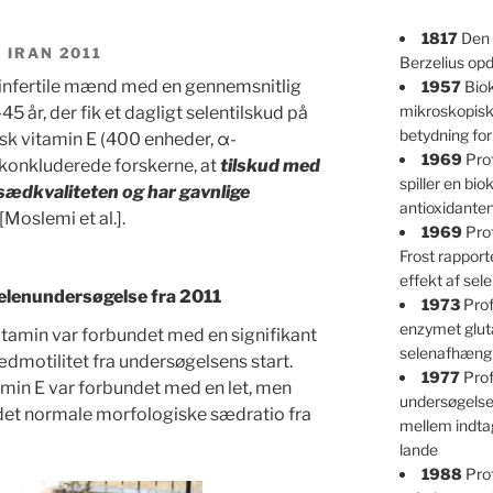
1817
Den 
 IRAN 2011
Berzelius op
 infertile mænd med en gennemsnitlig
1957
Biok
mikroskopisk
-45 år, der fik et dagligt selentilskud på
betydning fo
 vitamin E (400 enheder, α-
1969
Prof
 konkluderede forskerne, at
tilskud med
spiller en bio
sædkvaliteten og har gavnlige
antioxidante
[Moslemi et al.].
1969
Prof
Frost rappor
effekt af se
selenundersøgelse fra 2011
1973
Prof
enzymet glut
tamin var forbundet med en signifikant
selenafhængi
dmotilitet fra undersøgelsens start.
1977
Prof
min E var forbundet med en let, men
undersøgelser
 i det normale morfologiske sædratio fra
mellem indtag
lande
1988
Pro