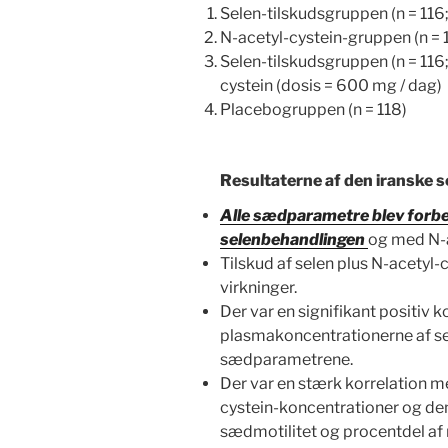
Selen-tilskudsgruppen (n = 116
N-acetyl-cystein-gruppen (n = 
Selen-tilskudsgruppen (n = 116;
cystein (dosis = 600 mg / dag)
Placebogruppen (n = 118)
Resultaterne af den iranske 
Alle sædparametre blev forbe
selenbehandlingen
og med N-a
Tilskud af selen plus N-acetyl-c
virkninger.
Der var en signifikant positiv 
plasmakoncentrationerne af se
sædparametrene.
Der var en stærk korrelation 
cystein-koncentrationer og de
sædmotilitet og procentdel af