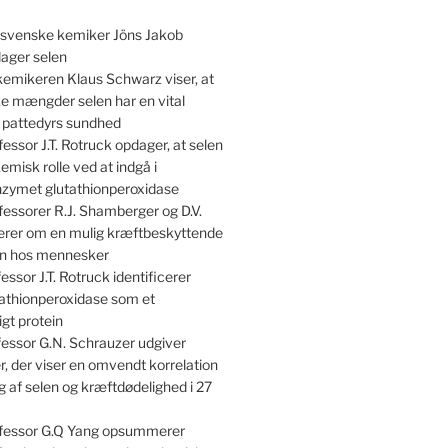
svenske kemiker Jöns Jakob
dager selen
emikeren Klaus Schwarz viser, at
e mængder selen har en vital
r pattedyrs sundhed
essor J.T. Rotruck opdager, at selen
kemisk rolle ved at indgå i
nzymet glutathionperoxidase
essorer R.J. Shamberger og D.V.
terer om en mulig kræftbeskyttende
len hos mennesker
essor J.T. Rotruck identificerer
athionperoxidase som et
gt protein
essor G.N. Schrauzer udgiver
, der viser en omvendt korrelation
 af selen og kræftdødelighed i 27
fessor G.Q Yang opsummerer