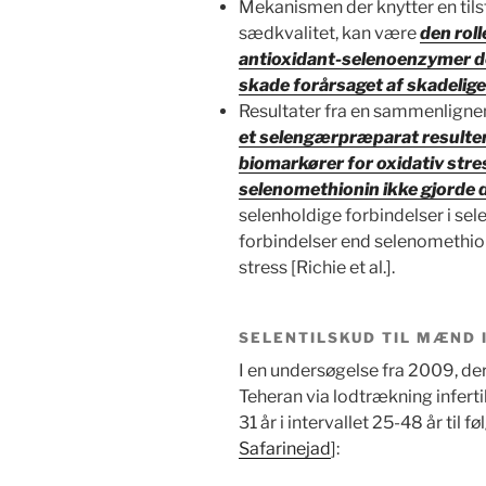
Mekanismen der knytter en tilst
sædkvalitet, kan være
den roll
antioxidant-selenoenzymer de
skade forårsaget af skadelige 
Resultater fra en sammenlignen
et selengærpræparat resultere
biomarkører for oxidativ stre
selenomethionin ikke gjorde d
selenholdige forbindelser i se
forbindelser end selenomethioni
stress [Richie et al.].
SELENTILSKUD TIL MÆND I
I en undersøgelse fra 2009, der 
Teheran via lodtrækning infer
31 år i intervallet 25-48 år til 
Safarinejad
]: