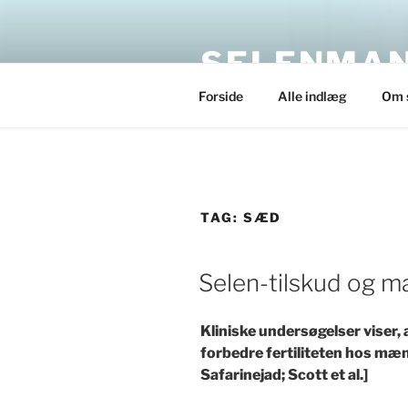
Skip
to
SELENMAN
content
Forside
Alle indlæg
Om 
TAG:
SÆD
POSTED
Selen-tilskud og man
ON
Kliniske undersøgelser viser, 
forbedre fertiliteten hos mænd
Safarinejad; Scott et al.]