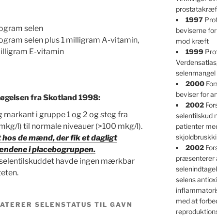
prostatakræf
1997
Prof
rogram selen
beviserne for
ogram selen plus 1 milligram A-vitamin,
mod kræft
illigram E-vitamin
1999
Prof
Verdensatlas
selenmangel 
2000
For
beviser for an
øgelsen fra Skotland 1998:
2002
Fors
g markant i gruppe 1 og 2 og steg fra
selentilskud
g/l) til normale niveauer (>100 mkg/l).
patienter m
skjoldbruskk
hos de mænd, der fik et dagligt
2002
For
mændene i placebogruppen.
præsenterer 
l selentilskuddet havde ingen mærkbar
selenindtagel
teten.
selens antioxi
inflammatori
med at forbe
ATERER SELENSTATUS TIL GAVN
reproduktio