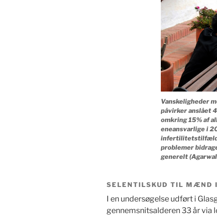
Vanskeligheder me
påvirker anslået 4
omkring 15% af al
eneansvarlige i 2
infertilitetstilfæ
problemer bidrage
generelt (Agarwal 
SELENTILSKUD TIL MÆND I
I en undersøgelse udført i Gla
gennemsnitsalderen 33 år via lo