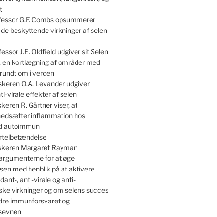
t
essor G.F. Combs opsummerer
 de beskyttende virkninger af selen
essor J.E. Oldfield udgiver sit Selen
, en kortlægning af områder med
rundt om i verden
skeren O.A. Levander udgiver
ti-virale effekter af selen
keren R. Gärtner viser, at
 nedsætter inflammation hos
ed autoimmun
irtelbetændelse
skeren Margaret Rayman
argumenterne for at øge
sen med henblik på at aktivere
dant-, anti-virale og anti-
ske virkninger og om selens succes
dre immunforsvaret og
nsevnen