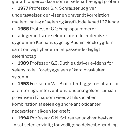
glutathionperoxidase som et selenafhængigt protein
1977
Professor G.N. Schrauzer udgiver
undersøgelser, der viser en omvendt korrelation
mellem indtag af selen og kræftdødelighed i 27 lande
1988
Professor G.Q Yang opsummerer
erfaringerne fra de selenrelaterede endemiske
sygdomme Keshans syge og Kashin-Beck sygdom
samt om vigtigheden af et passende dagligt
selenindtag
1989
Professor G.G. Duthie udgiver evidens for
selens rolle i forebyggelsen af kardiovaskulær
sygdom
1993
Forskeren W.J. Blot offentliggør resultaterne
af ernærings-interventions-undersøgelser i Linxian-
provinsen i Kina, som viser, at tilskud af en
kombination af selen og andre antioxidanter
nedsætter risikoen for kræft
1994
Professor G.N. Schrauzer udgiver beviser
for, at selen er vigtig for vedligeholdelsesbehandling