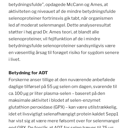
betydningsfulde”, opdagede McCann og Ames, at
aktiviteten og niveauet af de mindre betydningsfulde
selenoproteiner fortrinsvis gik tabt, når organismen
led af moderat selenmangel. Dette analyseresultat
støtter i høj grad Dr. Ames teori, at blandt alle
selenoproteiner, vil fejlfunktion af de i mindre
betydningsfulde selenoproteiner sandsynligvis være
en væsentlig årsag til forøget risiko for sygdom senere
i livet.
Betydning for ADT
Forskerne anser tillige at den nuværende anbefalede
daglige tilførsel på 55 µg selen om dagen, svarende til
ca. 100 µg pr liter plasma-selen – baseret på den
maksimale aktivitet i blodet af selen-enzymet
glutathion peroxidase (GPX) – kan være utilstrækkelig,
idet et livsvigtigt selenafhængigt protein kaldet Sepp1
har vist sig at være mere følsomt over for selenmangel
end GPX. De forslår, at ADT for selen hæves til 75 µg