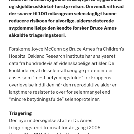
og skjoldbruskkirtel-forstyrrelser. Omvendt vil hvad
der svarer til 100 mikrogram selen dagligt kunne
reducere risikoen for alvorlige, aldersrelaterede
sygdomme ifølge den kendte forsker Bruce Ames
såkaldte triageringsteori.
Forskerne Joyce McCann og Bruce Ames fra Children’s
Hospital Oakland Research Institute har analyseret
data fra hundredevis af videnskabelige artikler. De
konkluderer, at de selen-afhængige proteiner der
anses som “mest betydningsfulde” for kroppens
overlevelse indtil den når den reproduktive alder er
langt mere resistente over for selenmangel end
“mindre betydningsfulde” selenoproteiner.
Triagering
Den nye undersøgelse støtter Dr. Ames
triageringsteori fremsat første gang i 2006 i