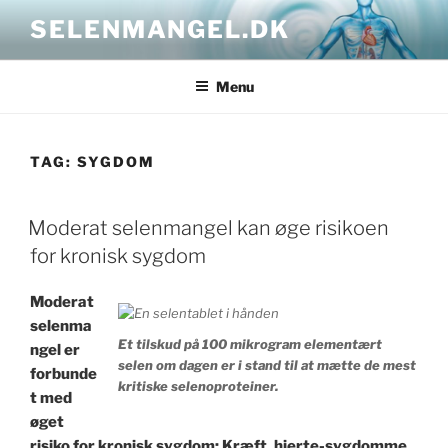
Skip
SELENMANGEL.DK
to
content
Menu
TAG:
SYGDOM
POSTED
Moderat selenmangel kan øge risikoen
ON
for kronisk sygdom
Moderat
selenma
Et tilskud på 100 mikrogram elementært
ngel er
selen om dagen er i stand til at mætte de mest
forbunde
kritiske selenoproteiner.
t med
øget
risiko for kronisk sygdom: Kræft, hjerte-sygdomme