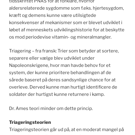
tidsskriftet PNAS for at forklare, hvorfor
aldersrelaterede sygdomme som f.eks. hjertesygdom,
kræft og demens kunne være utilsigtede
konsekvenser af mekanismer som er blevet udviklet i
løbet af menneskets udviklingshistorie for at beskytte
os mod periodevise vitamin- og mineralmangler.
Triagering – fra fransk: Trier som betyder at sortere,
separere eller vælge blev udviklet under
Napoleonskrigene, hvor man havde behov for et
system, der kunne prioritere behandlingen af de
sårede baseret på deres sandsynlige chance for at
overleve. Derved kunne man hurtigt identificere de
soldater der hurtigst kunne returnere i kamp.
Dr. Ames teori minder om dette princip.
Triageringsteorien
Triageringsteorien går ud på, at en moderat mangel på