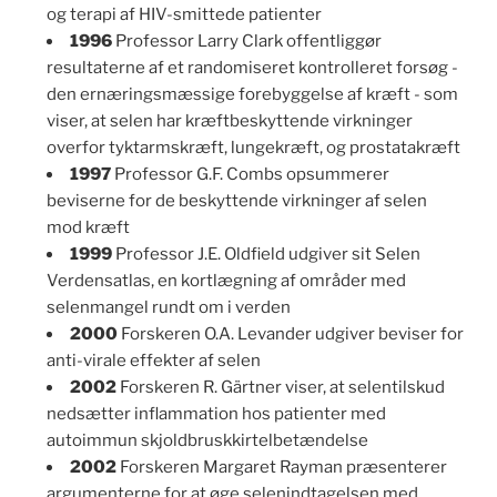
og terapi af HIV-smittede patienter
1996
Professor Larry Clark offentliggør
resultaterne af et randomiseret kontrolleret forsøg -
den ernæringsmæssige forebyggelse af kræft - som
viser, at selen har kræftbeskyttende virkninger
overfor tyktarmskræft, lungekræft, og prostatakræft
1997
Professor G.F. Combs opsummerer
beviserne for de beskyttende virkninger af selen
mod kræft
1999
Professor J.E. Oldfield udgiver sit Selen
Verdensatlas, en kortlægning af områder med
selenmangel rundt om i verden
2000
Forskeren O.A. Levander udgiver beviser for
anti-virale effekter af selen
2002
Forskeren R. Gärtner viser, at selentilskud
nedsætter inflammation hos patienter med
autoimmun skjoldbruskkirtelbetændelse
2002
Forskeren Margaret Rayman præsenterer
argumenterne for at øge selenindtagelsen med