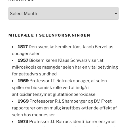
Archives
MILEPÆLE I SELENFORSKNINGEN
1817
Den svenske kemiker Jöns Jakob Berzelius
opdager selen
1957
Biokemikeren Klaus Schwarz viser, at
mikroskopiske mængder selen har en vital betydning
for pattedyrs sundhed
1969
Professor J.T. Rotruck opdager, at selen
spiller en biokemisk rolle ved at indgå i
antioxidantenzymet glutathionperoxidase
1969
Professorer R.J. Shamberger og D.V. Frost
rapporterer om en mulig kræftbeskyttende effekt af
selen hos mennesker
1973
Professor J.T. Rotruck identificerer enzymet