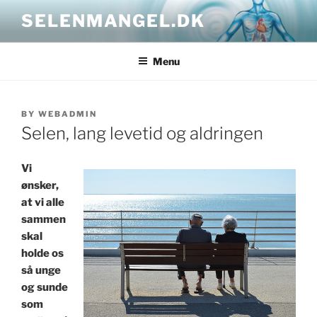
Skip
SELENMANGEL.DK
to
content
Menu
POSTED
BY
WEBADMIN
ON
Selen, lang levetid og aldringen
Vi
ønsker,
at vi alle
sammen
skal
holde os
så unge
og sunde
som