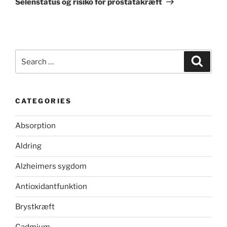
Selenstatus og risiko for prostatakræft
Search
Search
for:
CATEGORIES
Absorption
Aldring
Alzheimers sygdom
Antioxidantfunktion
Brystkræft