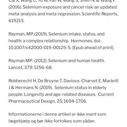
Cai X, Wang C, Yu W, Fan W, Wang S, Shen N, & Wang F.
(2016). Selenium exposure and cancer risk: an updated
meta-analysis and meta-regression. Scientific Reports,
619213.
Rayman, MP. (2019). Selenium intake, status, and
health: a complex relationship. Hormones, doi:
10.1007/s42000-019-00125-5. [Epub ahead of print].
Rayman MP. (2012). Selenium and human health.
Lancet, 379: 1256-68.
Robberecht H, De Bruyne T, Davious-Charvet E, Mackrill
J & Hermans N. (2019). Selenium status in elderly
people: Longevity and age-related diseases. Current
Pharmaceutical Design, 25; 1694-1706.
Informationerne i denne artikel er ikke ment som
lægehjælp og bør ikke fortolkes som sådan.