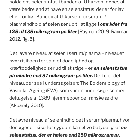
holde ens selenstatus i bunden af U.kurven menes at
være bedre end at have en selenstatus der er for lav
eller for høj. Bunden af U-kurven for serum-/
plasmaindhold af selen ser ud til at ligge
i området fra
125 til 135 mikrogram pr. liter
[Rayman 2019; Rayman
2012, fig. 3].
Det lavere niveau af selen i serum/plasma – niveauet
hvor risikoen for samlet dødelighed og
kræftdødelighed ser ud til at stige – er
en selenstatus
på mindre end 87 mikrogram pr. liter.
Dette er det
niveau, der ses i undersøgelsen: The Epidemiology of
Vascular Ageing (EVA)-som var en undersøgelse med
deltagelse af 1389 hjemmeboende franske ældre
[Akbaraly 2010].
Det øvre niveau af selenindholdet i serum/plasma, hvor
den øgede risiko for sygdom kan blive betydelig, er
en
selenstatus, der er højere end 150 mikrogram pr.