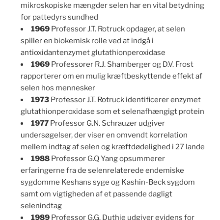
mikroskopiske mængder selen har en vital betydning
for pattedyrs sundhed
1969
Professor J.T. Rotruck opdager, at selen
spiller en biokemisk rolle ved at indgå i
antioxidantenzymet glutathionperoxidase
1969
Professorer R.J. Shamberger og D.V. Frost
rapporterer om en mulig kræftbeskyttende effekt af
selen hos mennesker
1973
Professor J.T. Rotruck identificerer enzymet
glutathionperoxidase som et selenafhængigt protein
1977
Professor G.N. Schrauzer udgiver
undersøgelser, der viser en omvendt korrelation
mellem indtag af selen og kræftdødelighed i 27 lande
1988
Professor G.Q Yang opsummerer
erfaringerne fra de selenrelaterede endemiske
sygdomme Keshans syge og Kashin-Beck sygdom
samt om vigtigheden af et passende dagligt
selenindtag
1989
Professor G.G. Duthie udgiver evidens for