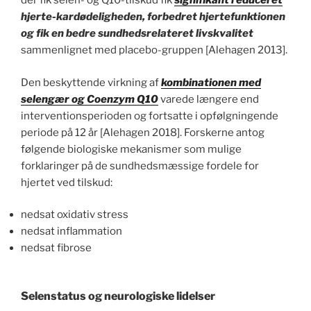
der fik selen- og Q10-tilskud fik
signifikant reduceret
hjerte-kardødeligheden, forbedret hjertefunktionen
og fik en bedre sundhedsrelateret livskvalitet
sammenlignet med placebo-gruppen [Alehagen 2013].
Den beskyttende virkning af
kombinationen med
selengær og Coenzym Q10
varede længere end
interventionsperioden og fortsatte i opfølgningende
periode på 12 år [Alehagen 2018]. Forskerne antog
følgende biologiske mekanismer som mulige
forklaringer på de sundhedsmæssige fordele for
hjertet ved tilskud:
nedsat oxidativ stress
nedsat inflammation
nedsat fibrose
Selenstatus og neurologiske lidelser