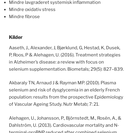
Mindre lavgraderet systemisk inflammation
Mindre oxidativ stress
Mindre fibrose
Kilder
Aaseth, J., Alexander, J, Bjørklund, G, Hestad, K, Dusek,
P, Roos, P & Alehagen, U. (2016). Treatment strategies
in Alzheimer’s disease: a review with focus on
selenium supplementation. Biometals; 29(5): 827–839.
Akbaraly TN, Arnaud J & Rayman MP. (2010). Plasma
selenium and risk of dysglycemia in an elderly French
population: results from the prospective Epidemiology
of Vascular Ageing Study. Nutr Metab; 7: 21.
Alehagen, U., Johansson, P., Björnstedt, M., Rosén, A., &
Dahlström, U. (2013). Cardiovascular mortality and N-
terminal-proBNP reduced after combined selenium