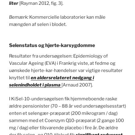
liter
[Rayman 2012, fig. 3].
Bemærk:
Kommercielle laboratorier kan måle
mængden af selen i blodet.
Selenstatus og hjerte-karsygdomme
Resultater fra undersøgelsen: Epidemiology of
Vascular Ageing (EVA) i Frankrig viste, at fedme og
uønskede hjerte-kar-hændelser var vigtige resultater
knyttet til
en aldersrelateret nedgang i
selenindholdet i plasma
[Arnaud 2007].
I KiSel-10-undersøgelsen fik hjemmeboende raske
ældre pensionister (70 – 88 år ved undersøgelsesstart)
enten et selengær-præparat (200 mikrogram / dag)
sammen med et Coenzym Q10-præparat (2 gange 100
mg / dag) eller tilsvarende placebo i fire år. De ældre