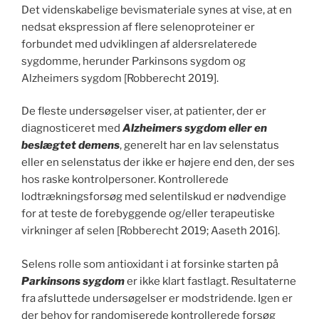
Det videnskabelige bevismateriale synes at vise, at en
nedsat ekspression af flere selenoproteiner er
forbundet med udviklingen af aldersrelaterede
sygdomme, herunder Parkinsons sygdom og
Alzheimers sygdom [Robberecht 2019].
De fleste undersøgelser viser, at patienter, der er
diagnosticeret med
Alzheimers sygdom eller en
beslægtet demens
, generelt har en lav selenstatus
eller en selenstatus der ikke er højere end den, der ses
hos raske kontrolpersoner. Kontrollerede
lodtrækningsforsøg med selentilskud er nødvendige
for at teste de forebyggende og/eller terapeutiske
virkninger af selen [Robberecht 2019; Aaseth 2016].
Selens rolle som antioxidant i at forsinke starten på
Parkinsons sygdom
er ikke klart fastlagt. Resultaterne
fra afsluttede undersøgelser er modstridende. Igen er
der behov for randomiserede kontrollerede forsøg