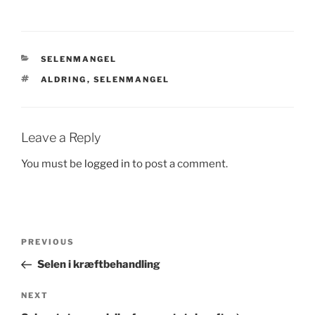
CATEGORIES
SELENMANGEL
TAGS
ALDRING
,
SELENMANGEL
Leave a Reply
You must be
logged in
to post a comment.
Post
Previous
PREVIOUS
navigation
Post
Selen i kræftbehandling
Next
NEXT
Post