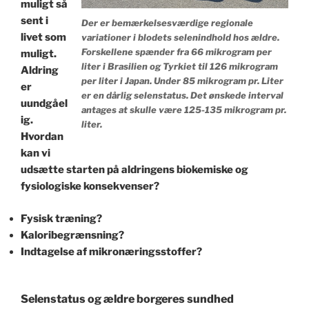
muligt så
sent i
Der er bemærkelsesværdige regionale
livet som
variationer i blodets selenindhold hos ældre.
Forskellene spænder fra 66 mikrogram per
muligt.
liter i Brasilien og Tyrkiet til 126 mikrogram
Aldring
per liter i Japan. Under 85 mikrogram pr. Liter
er
er en dårlig selenstatus. Det ønskede interval
uundgåel
antages at skulle være 125-135 mikrogram pr.
ig.
liter.
Hvordan
kan vi
udsætte starten på aldringens biokemiske og
fysiologiske konsekvenser?
Fysisk træning?
Kaloribegrænsning?
Indtagelse af mikronæringsstoffer?
Selenstatus og ældre borgeres sundhed