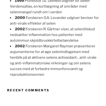
1999
Professor J.E. Oldfield udgiver sit Selen
Verdensatlas, en kortlægning af områder med
selenmangel rundt om i verden
2000
Forskeren O.A. Levander udgiver beviser for
anti-virale effekter af selen
2002
Forskeren R. Gärtner viser, at selentilskud
nedsætter inflammation hos patienter med
autoimmun skjoldbruskkirtelbetændelse
2002
Forskeren Margaret Rayman præsenterer
argumenterne for at øge selenindtagelsen med
henblik på at aktivere selens antioxidant-, anti-virale
og anti-inflammatoriske virkninger og om selens
succes med at forbedre immunforsvaret og
reproduktionsevnen
RECENT COMMENTS