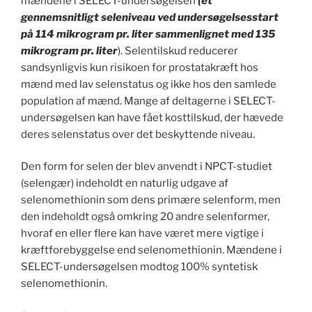
mændene i SELECT-undersøgelsen
(et
gennemsnitligt seleniveau ved undersøgelsesstart
på 114 mikrogram pr. liter sammenlignet med 135
mikrogram pr. liter
). Selentilskud reducerer
sandsynligvis kun risikoen for prostatakræft hos
mænd med lav selenstatus og ikke hos den samlede
population af mænd. Mange af deltagerne i SELECT-
undersøgelsen kan have fået kosttilskud, der hævede
deres selenstatus over det beskyttende niveau.
Den form for selen der blev anvendt i NPCT-studiet
(selengær) indeholdt en naturlig udgave af
selenomethionin som dens primære selenform, men
den indeholdt også omkring 20 andre selenformer,
hvoraf en eller flere kan have været mere vigtige i
kræftforebyggelse end selenomethionin. Mændene i
SELECT-undersøgelsen modtog 100% syntetisk
selenomethionin.