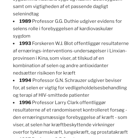
samt om vigtigheden af et passende dagligt
selenindtag
1989
Professor G.G. Duthie udgiver evidens for
selens rolle i forebyggelsen af kardiovaskulær
sygdom
1993
Forskeren W.J. Blot offentliggør resultaterne
af ernærings-interventions-undersøgelser i Linxian-
provinsen i Kina, som viser, at tilskud af en
kombination af selen og andre antioxidanter
nedsætter risikoen for kræft
1994
Professor G.N. Schrauzer udgiver beviser
for, at selen er vigtig for vedligeholdelsesbehandling
og terapi af HIV-smittede patienter
1996
Professor Larry Clark offentliggør
resultaterne af et randomiseret kontrolleret forsøg -
den ernæringsmæssige forebyggelse af kræft - som
viser, at selen har kræftbeskyttende virkninger
overfor tyktarmskræft, lungekræft, og prostatakræft