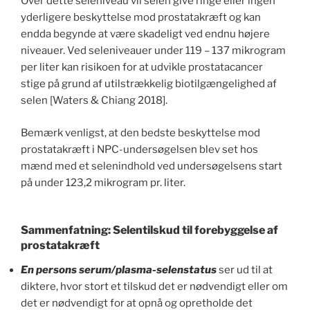
Over dette seleniveau vil selen give ringe eller ingen
yderligere beskyttelse mod prostatakræft og kan
endda begynde at være skadeligt ved endnu højere
niveauer. Ved seleniveauer under 119 – 137 mikrogram
per liter kan risikoen for at udvikle prostatacancer
stige på grund af utilstrækkelig biotilgængelighed af
selen [Waters & Chiang 2018].
Bemærk venligst, at den bedste beskyttelse mod
prostatakræft i NPC-undersøgelsen blev set hos
mænd med et selenindhold ved undersøgelsens start
på under 123,2 mikrogram pr. liter.
Sammenfatning: Selentilskud til forebyggelse af
prostatakræft
En persons serum/plasma-selenstatus
ser ud til at
diktere, hvor stort et tilskud det er nødvendigt eller om
det er nødvendigt for at opnå og opretholde det