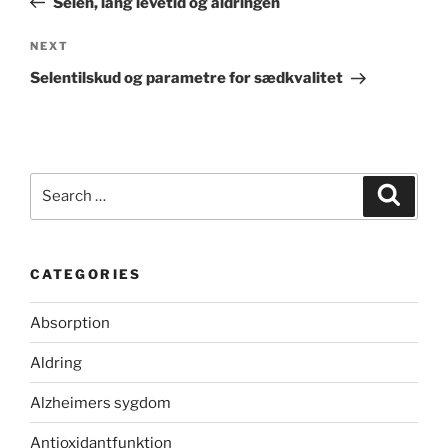
Selen, lang levetid og aldringen
Next
NEXT
Post
Selentilskud og parametre for sædkvalitet
Search
Search
for:
CATEGORIES
Absorption
Aldring
Alzheimers sygdom
Antioxidantfunktion