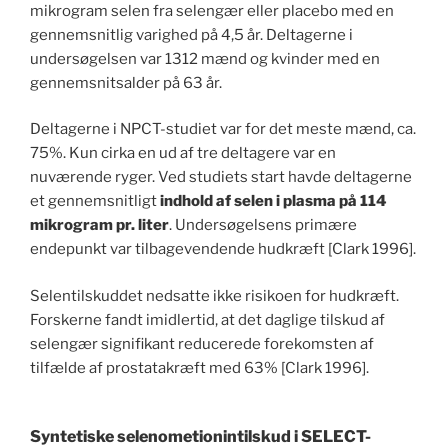
mikrogram selen fra selengær eller placebo med en
gennemsnitlig varighed på 4,5 år. Deltagerne i
undersøgelsen var 1312 mænd og kvinder med en
gennemsnitsalder på 63 år.
Deltagerne i NPCT-studiet var for det meste mænd, ca.
75%. Kun cirka en ud af tre deltagere var en
nuværende ryger. Ved studiets start havde deltagerne
et gennemsnitligt
indhold af selen i plasma på 114
mikrogram pr. liter
. Undersøgelsens primære
endepunkt var tilbagevendende hudkræft [Clark 1996].
Selentilskuddet nedsatte ikke risikoen for hudkræft.
Forskerne fandt imidlertid, at det daglige tilskud af
selengær signifikant reducerede forekomsten af
tilfælde af prostatakræft med 63% [Clark 1996].
Syntetiske selenometionintilskud i SELECT-