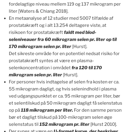
fordelagtige niveau mellem 119 og 137 mikrogram per
liter [Waters & Chiang 2018].
En metaanalyse af 12 studier med 5007 tilfælde af
prostatakræft og i alt 13.254 deltagere viste, at
risikoen for prostatakræft
faldt med blod-
seleniveauer fra 60 mikrogram selen pr. liter op til
170 mikrogram selen pr. liter
[Hurst].
Det sikreste område for en potentiel nedsat risiko for
prostatakræft syntes at være en plasma-
selenkoncentration i området
fra 120 til 170
mikrogram selen pr. liter
[Hurst].
For personer hvis indtagelse af selen fra kosten er ca.
55 mikrogram dagligt, og hvis selenindhold i plasma
ved udgangspunktet er ca. 95 mikrogram per liter, bør
et selentilskud på 50 mikrogram dagligt få selenstatus
op på
118 mikrogram per liter.
For den samme person
bør et dagligt tilskud på 100-mikrogram selen øge
selenstatus til
152 mikrogram pr. liter
[Hurst 2010].
Der synes at være en
U-formet kurve, der beskriver