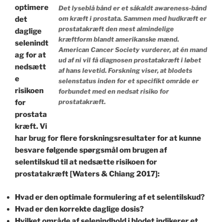
optimere
Det lyseblå bånd er et såkaldt awareness-bånd
om kræft i prostata. Sammen med hudkræft er
det
prostatakræft den mest almindelige
daglige
kræftform blandt amerikanske mænd.
selenindt
American Cancer Society vurderer, at én mand
ag for at
ud af ni vil få diagnosen prostatakræft i løbet
nedsætt
af hans levetid. Forskning viser, at blodets
e
selenstatus inden for et specifikt område er
risikoen
forbundet med en nedsat risiko for
prostatakræft.
for
prostata
kræft. Vi
har brug for flere forskningsresultater for at kunne
besvare følgende spørgsmål om brugen af
selentilskud til at nedsætte risikoen for
prostatakræft [Waters & Chiang 2017]:
Hvad er den optimale formulering af et selentilskud?
Hvad er den korrekte daglige dosis?
Hvilket område af selenindhold i blodet indikerer et