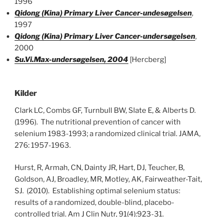
1996
Qidong (Kina) Primary Liver Cancer-undesøgelsen
,
1997
Qidong (Kina) Primary Liver Cancer-undersøgelsen
,
2000
Su.Vi.Max-undersøgelsen, 2004
[Hercberg]
Kilder
Clark LC, Combs GF, Turnbull BW, Slate E, & Alberts D.
(1996). The nutritional prevention of cancer with
selenium 1983-1993; a randomized clinical trial. JAMA,
276: 1957-1963.
Hurst, R, Armah, CN, Dainty JR, Hart, DJ, Teucher, B,
Goldson, AJ, Broadley, MR, Motley, AK, Fairweather-Tait,
SJ. (2010). Establishing optimal selenium status:
results of a randomized, double-blind, placebo-
controlled trial. Am J Clin Nutr, 91(4):923-31.