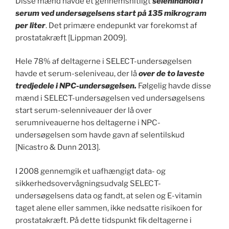
Disse mænd havde et gennemsnitligt
selenindhold i
serum ved undersøgelsens start på 135 mikrogram
per liter
. Det primære endepunkt var forekomst af
prostatakræft [Lippman 2009].
Hele 78% af deltagerne i SELECT-undersøgelsen
havde et serum-seleniveau, der lå
over de to laveste
tredjedele i NPC-undersøgelsen.
Følgelig havde disse
mænd i SELECT-undersøgelsen ved undersøgelsens
start serum-selenniveauer der lå over
serumniveauerne hos deltagerne i NPC-
undersøgelsen som havde gavn af selentilskud
[Nicastro & Dunn 2013].
I 2008 gennemgik et uafhængigt data- og
sikkerhedsovervågningsudvalg SELECT-
undersøgelsens data og fandt, at selen og E-vitamin
taget alene eller sammen, ikke nedsatte risikoen for
prostatakræft. På dette tidspunkt fik deltagerne i