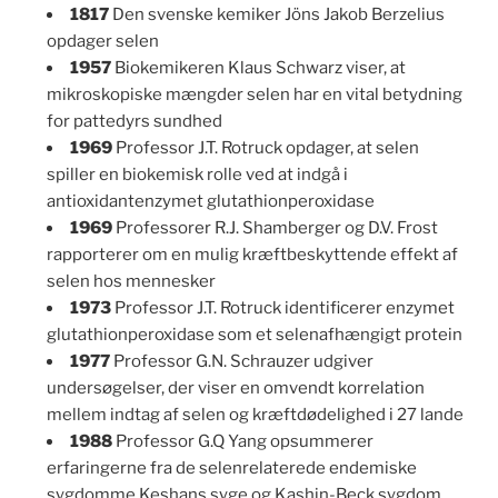
1817
Den svenske kemiker Jöns Jakob Berzelius
opdager selen
1957
Biokemikeren Klaus Schwarz viser, at
mikroskopiske mængder selen har en vital betydning
for pattedyrs sundhed
1969
Professor J.T. Rotruck opdager, at selen
spiller en biokemisk rolle ved at indgå i
antioxidantenzymet glutathionperoxidase
1969
Professorer R.J. Shamberger og D.V. Frost
rapporterer om en mulig kræftbeskyttende effekt af
selen hos mennesker
1973
Professor J.T. Rotruck identificerer enzymet
glutathionperoxidase som et selenafhængigt protein
1977
Professor G.N. Schrauzer udgiver
undersøgelser, der viser en omvendt korrelation
mellem indtag af selen og kræftdødelighed i 27 lande
1988
Professor G.Q Yang opsummerer
erfaringerne fra de selenrelaterede endemiske
sygdomme Keshans syge og Kashin-Beck sygdom