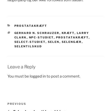
CATEGORIES
PROSTATAKRÆFT
TAGS
GERHARD N. SCHRAUZER
,
KRÆFT
,
LARRY
CLARK
,
NPC-STUDIET
,
PROSTATAKRÆFT
,
SELECT-STUDIET
,
SELEN
,
SELENGÆR
,
SELENTILSKUD
Leave a Reply
You must be
logged in
to post a comment.
Post
Previous
PREVIOUS
navigation
Post