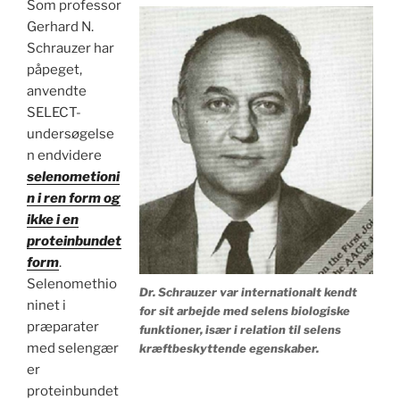
Som professor
Gerhard N.
Schrauzer har
påpeget,
anvendte
SELECT-
undersøgelse
n endvidere
selenometioni
n i ren form og
ikke i en
proteinbundet
form
.
Selenomethio
Dr. Schrauzer var internationalt kendt
ninet i
for sit arbejde med selens biologiske
præparater
funktioner, især i relation til selens
med selengær
kræftbeskyttende egenskaber.
er
proteinbundet