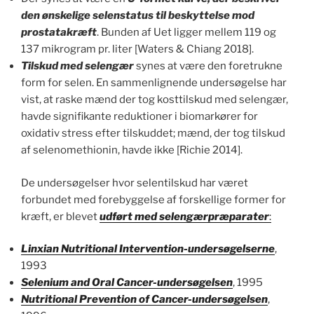
den ønskelige selenstatus til beskyttelse mod
prostatakræft
. Bunden af Uet ligger mellem 119 og
137 mikrogram pr. liter [Waters & Chiang 2018].
Tilskud med selengær
synes at være den foretrukne
form for selen. En sammenlignende undersøgelse har
vist, at raske mænd der tog kosttilskud med selengær,
havde signifikante reduktioner i biomarkører for
oxidativ stress efter tilskuddet; mænd, der tog tilskud
af selenomethionin, havde ikke [Richie 2014].
De undersøgelser hvor selentilskud har været
forbundet med forebyggelse af forskellige former for
kræft, er blevet
udført med selengærpræparater
:
Linxian Nutritional Intervention-undersøgelserne
,
1993
Selenium and Oral Cancer-undersøgelsen
, 1995
Nutritional Prevention of Cancer-undersøgelsen
,