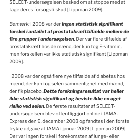
SELECT-undersøgelsen besked om at stoppe med at
tage deres forsøgstilskud [Lippman 2009].
Bemærk:
I 2008 var der
ingen statistisk signifikant
forskel i antallet af prostatakræfttilfælde mellem de
fire grupper i undersøgelsen
. Der var flere tilfælde af
prostatakræft hos de mænd, der kun tog E-vitamin,
men forskellen var ikke statistisk signifikant [Lippman
2009].
I 2008 var der også flere nye tilfælde af diabetes hos
mænd, der kun tog selen sammenlignet med mænd,
der fik placebo.
Dette forskningsresultat var heller
ikke statistisk signifikant og beviste ikke en øget
risiko ved selen
. De første resultater af SELECT-
undersøgelsem blev offentliggjort online i JAMA-
Express den 9. december 2008 og fandtes i den første
trykte udgave af JAMA i januar 2009 [Lippman 2009].
Der var ingen forskel i forekomsten af lunge- eller