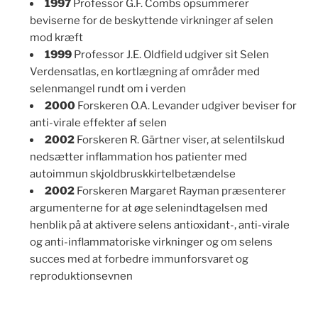
1997
Professor G.F. Combs opsummerer
beviserne for de beskyttende virkninger af selen
mod kræft
1999
Professor J.E. Oldfield udgiver sit Selen
Verdensatlas, en kortlægning af områder med
selenmangel rundt om i verden
2000
Forskeren O.A. Levander udgiver beviser for
anti-virale effekter af selen
2002
Forskeren R. Gärtner viser, at selentilskud
nedsætter inflammation hos patienter med
autoimmun skjoldbruskkirtelbetændelse
2002
Forskeren Margaret Rayman præsenterer
argumenterne for at øge selenindtagelsen med
henblik på at aktivere selens antioxidant-, anti-virale
og anti-inflammatoriske virkninger og om selens
succes med at forbedre immunforsvaret og
reproduktionsevnen