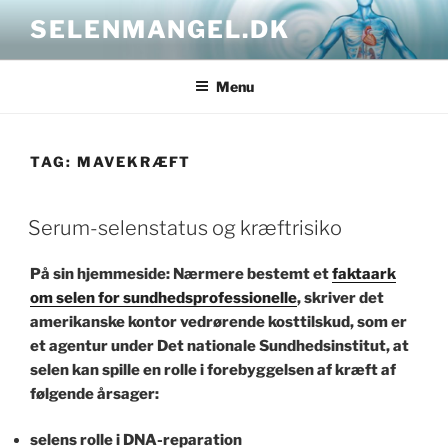
Skip
SELENMANGEL.DK
to
content
Menu
TAG:
MAVEKRÆFT
POSTED
Serum-selenstatus og kræftrisiko
ON
På sin hjemmeside: Nærmere bestemt et
faktaark
om selen for sundhedsprofessionelle
, skriver det
amerikanske kontor vedrørende kosttilskud, som er
et agentur under Det nationale Sundhedsinstitut, at
selen kan spille en rolle i forebyggelsen af kræft af
følgende årsager:
selens rolle i DNA-reparation