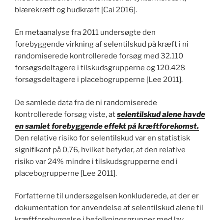
blærekræft og hudkræft [Cai 2016].
En metaanalyse fra 2011 undersøgte den
forebyggende virkning af selentilskud på kræft i ni
randomiserede kontrollerede forsøg med 32.110
forsøgsdeltagere i tilskudsgrupperne og 120.428
forsøgsdeltagere i placebogrupperne [Lee 2011].
De samlede data fra de ni randomiserede
kontrollerede forsøg viste, at
selentilskud alene havde
en samlet forebyggende effekt på kræftforekomst.
Den relative risiko for selentilskud var en statistisk
signifikant på 0,76, hvilket betyder, at den relative
risiko var 24% mindre i tilskudsgrupperne end i
placebogrupperne [Lee 2011].
Forfatterne til undersøgelsen konkluderede, at der er
dokumentation for anvendelse af selentilskud alene til
kræftforebyggelse i befolkningsgrupper med lav