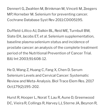
Dennert G, Zwahlen M, Brinkman M, Vinceti M, Zeegers
MP, Horneber M. Selenium for preventing cancer.
Cochrane Database Syst Rev 2011:CD005195.
Duffield-Lillico AJ, Dalkin BL, Reid ME, Turnbull BW,
Slate EH, Jacobs ET, et al. Selenium supplementation,
baseline plasma selenium status and incidence of
prostate cancer: an analysis of the complete treatment
period of the Nutritional Prevention of Cancer Trial.
BJU Int 2003;91:608-12.
He D, Wang Z, Huang C, Fang X, Chen D. Serum
Selenium Levels and Cervical Cancer: Systematic
Review and Meta-Analysis. Biol Trace Elem Res. 2017
Oct;179(2):195-202.
Hurst R, Hooper L, Norat T, Lau R, Aune D, Greenwood
DC, Vieira R, Collings R, Harvey LJ, Sterne JA, Beynon R,