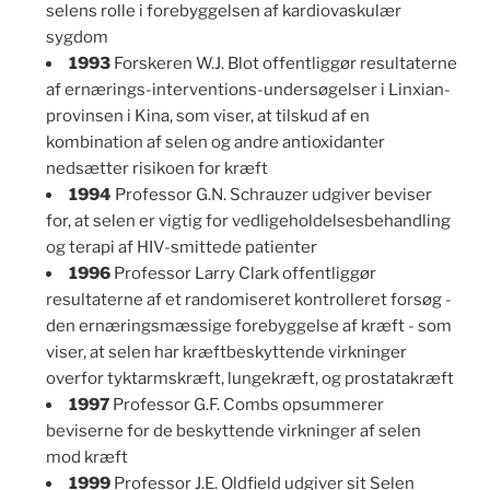
selens rolle i forebyggelsen af kardiovaskulær
sygdom
1993
Forskeren W.J. Blot offentliggør resultaterne
af ernærings-interventions-undersøgelser i Linxian-
provinsen i Kina, som viser, at tilskud af en
kombination af selen og andre antioxidanter
nedsætter risikoen for kræft
1994
Professor G.N. Schrauzer udgiver beviser
for, at selen er vigtig for vedligeholdelsesbehandling
og terapi af HIV-smittede patienter
1996
Professor Larry Clark offentliggør
resultaterne af et randomiseret kontrolleret forsøg -
den ernæringsmæssige forebyggelse af kræft - som
viser, at selen har kræftbeskyttende virkninger
overfor tyktarmskræft, lungekræft, og prostatakræft
1997
Professor G.F. Combs opsummerer
beviserne for de beskyttende virkninger af selen
mod kræft
1999
Professor J.E. Oldfield udgiver sit Selen