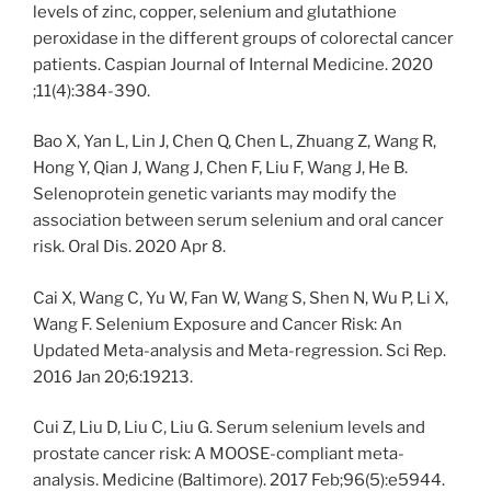
levels of zinc, copper, selenium and glutathione
peroxidase in the different groups of colorectal cancer
patients. Caspian Journal of Internal Medicine. 2020
;11(4):384-390.
Bao X, Yan L, Lin J, Chen Q, Chen L, Zhuang Z, Wang R,
Hong Y, Qian J, Wang J, Chen F, Liu F, Wang J, He B.
Selenoprotein genetic variants may modify the
association between serum selenium and oral cancer
risk. Oral Dis. 2020 Apr 8.
Cai X, Wang C, Yu W, Fan W, Wang S, Shen N, Wu P, Li X,
Wang F. Selenium Exposure and Cancer Risk: An
Updated Meta-analysis and Meta-regression. Sci Rep.
2016 Jan 20;6:19213.
Cui Z, Liu D, Liu C, Liu G. Serum selenium levels and
prostate cancer risk: A MOOSE-compliant meta-
analysis. Medicine (Baltimore). 2017 Feb;96(5):e5944.