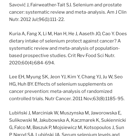
Savović J, Fairweather-Tait SJ. Selenium and prostate
cancer: systematic review and meta-analysis. Am J Clin
Nutr. 2012 Jul;96(1):111-22.
Kuria A, Fang X, Li M, Han H, He J, Aaseth JO, Cao Y. Does
dietary intake of selenium protect against cancer? A
systematic review and meta-analysis of population-
based prospective studies. Crit Rev Food Sci Nutr.
2020;60(4):684-694.
Lee EH, Myung SK, Jeon YJ, Kim Y, Chang YJ, Ju W, Seo
HG, Huh BY. Effects of selenium supplements on
cancer prevention: meta-analysis of randomized
controlled trials. Nutr Cancer. 2011 Nov;63(8):1185-95.
Lubiński J, Marciniak W, Muszynska M, Jaworowska E,
Sulikowski M, Jakubowska A, Kaczmarek K, Sukiennicki
G, Falco M, Baszuk P, Mojsiewicz M, Kotsopoulos J, Sun
P, Narod SA, Lubiński JA. Serum selenium levels and