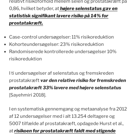
relativt risikoforhold mellem selen og prostatakræft på
0,86, hvilket betyder, at
højere selenstatus gav en
statistisk signifikant lavere risiko på 14% for
prostatakræft.
Case-control undersøgelser: 11% risikoreduktion
Kohorteundersøgelser: 23% risikoreduktion
Randomiserede kontrollerede undersøgelser 10%
risikoreduktion
I ti undersøgelser af selenstatus og fremskreden
prostatakræft
var den relative risiko for fremskreden
prostatakræft 33% lavere med højere selenstatus
[Sayehmiri 2018].
I en systematisk gennemgang og metaanalyse fra 2012
af 12 undersøgelser med i alt 13.254 deltagere og
5007 tilfælde af prostatakræft, opdagede Hurst et al.,
at
risikoen for prostatakræft faldt med stigende