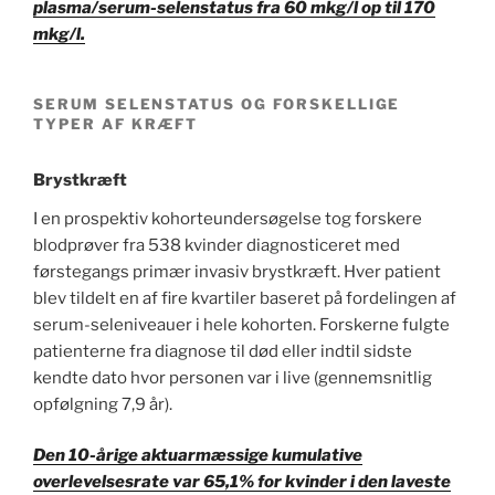
plasma/serum-selenstatus fra 60 mkg/l op til 170
mkg/l.
SERUM SELENSTATUS OG FORSKELLIGE
TYPER AF KRÆFT
Brystkræft
I en prospektiv kohorteundersøgelse tog forskere
blodprøver fra 538 kvinder diagnosticeret med
førstegangs primær invasiv brystkræft. Hver patient
blev tildelt en af fire kvartiler baseret på fordelingen af
serum-seleniveauer i hele kohorten. Forskerne fulgte
patienterne fra diagnose til død eller indtil sidste
kendte dato hvor personen var i live (gennemsnitlig
opfølgning 7,9 år).
Den 10-årige aktuarmæssige kumulative
overlevelsesrate var 65,1% for kvinder i den laveste