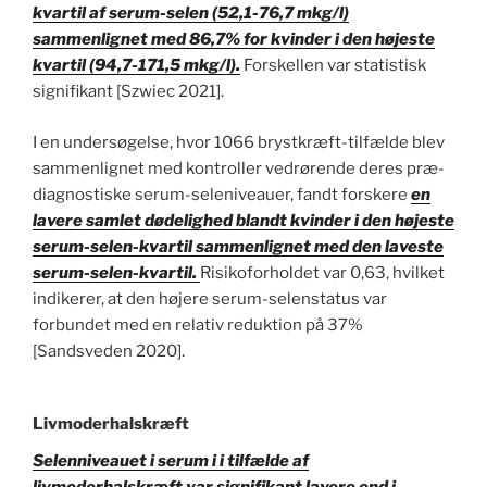
kvartil af serum-selen (52,1-76,7 mkg/l)
sammenlignet med 86,7% for kvinder i den højeste
kvartil (94,7-171,5 mkg/l).
Forskellen var statistisk
signifikant [Szwiec 2021].
I en undersøgelse, hvor 1066 brystkræft-tilfælde blev
sammenlignet med kontroller vedrørende deres præ-
diagnostiske serum-seleniveauer, fandt forskere
en
lavere samlet dødelighed blandt kvinder i den højeste
serum-selen-kvartil sammenlignet med den laveste
serum-selen-kvartil.
Risikoforholdet var 0,63, hvilket
indikerer, at den højere serum-selenstatus var
forbundet med en relativ reduktion på 37%
[Sandsveden 2020].
Livmoderhalskræft
Selenniveauet i serum i i tilfælde af
livmoderhalskræft var signifikant lavere end i