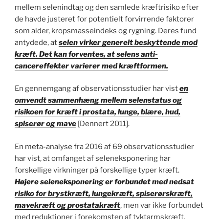
mellem selenindtag og den samlede kræftrisiko efter
de havde justeret for potentielt forvirrende faktorer
som alder, kropsmasseindeks og rygning. Deres fund
antydede, at
selen virker generelt beskyttende mod
kræft. Det kan forventes, at selens anti-
cancereffekter varierer med kræftformen.
En gennemgang af observationsstudier har vist
en
omvendt sammenhæng mellem selenstatus og
risikoen for kræft i prostata, lunge, blære, hud,
spiserør og mave
[Dennert 2011].
En meta-analyse fra 2016 af 69 observationsstudier
har vist, at omfanget af seleneksponering har
forskellige virkninger på forskellige typer kræft.
Højere seleneksponering er forbundet med nedsat
risiko for brystkræft, lungekræft, spiserørskræft,
mavekræft og prostatakræft
, men var ikke forbundet
med reduktioner i forekomsten af tyktarmskræft,