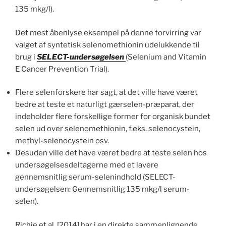
135 mkg/l).
Det mest åbenlyse eksempel på denne forvirring var
valget af syntetisk selenomethionin udelukkende til
brug i
SELECT-undersøgelsen
(Selenium and Vitamin
E Cancer Prevention Trial).
Flere selenforskere har sagt, at det ville have været
bedre at teste et naturligt gærselen-præparat, der
indeholder flere forskellige former for organisk bundet
selen ud over selenomethionin, f.eks. selenocystein,
methyl-selenocystein osv.
Desuden ville det have været bedre at teste selen hos
undersøgelsesdeltagerne med et lavere
gennemsnitlig serum-selenindhold (SELECT-
undersøgelsen: Gennemsnitlig 135 mkg/l serum-
selen).
Richie et al. [2014] har i en direkte sammenlignende