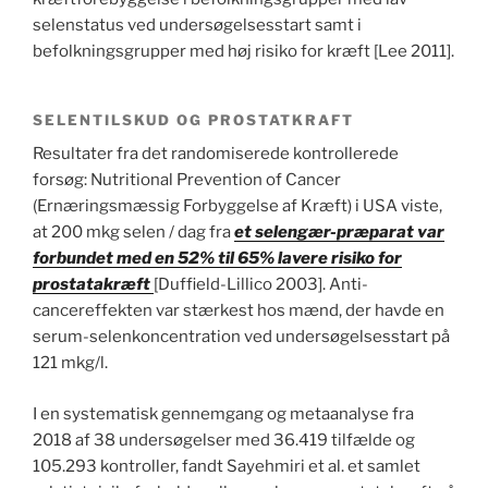
selenstatus ved undersøgelsesstart samt i
befolkningsgrupper med høj risiko for kræft [Lee 2011].
SELENTILSKUD OG PROSTATKRAFT
Resultater fra det randomiserede kontrollerede
forsøg: Nutritional Prevention of Cancer
(Ernæringsmæssig Forbyggelse af Kræft) i USA viste,
at 200 mkg selen / dag fra
et selengær-præparat var
forbundet med en 52% til 65% lavere risiko for
prostatakræft
[Duffield-Lillico 2003]. Anti-
cancereffekten var stærkest hos mænd, der havde en
serum-selenkoncentration ved undersøgelsesstart på
121 mkg/l.
I en systematisk gennemgang og metaanalyse fra
2018 af 38 undersøgelser med 36.419 tilfælde og
105.293 kontroller, fandt Sayehmiri et al. et samlet