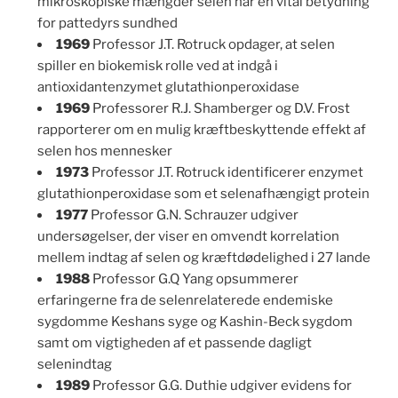
mikroskopiske mængder selen har en vital betydning
for pattedyrs sundhed
1969
Professor J.T. Rotruck opdager, at selen
spiller en biokemisk rolle ved at indgå i
antioxidantenzymet glutathionperoxidase
1969
Professorer R.J. Shamberger og D.V. Frost
rapporterer om en mulig kræftbeskyttende effekt af
selen hos mennesker
1973
Professor J.T. Rotruck identificerer enzymet
glutathionperoxidase som et selenafhængigt protein
1977
Professor G.N. Schrauzer udgiver
undersøgelser, der viser en omvendt korrelation
mellem indtag af selen og kræftdødelighed i 27 lande
1988
Professor G.Q Yang opsummerer
erfaringerne fra de selenrelaterede endemiske
sygdomme Keshans syge og Kashin-Beck sygdom
samt om vigtigheden af et passende dagligt
selenindtag
1989
Professor G.G. Duthie udgiver evidens for