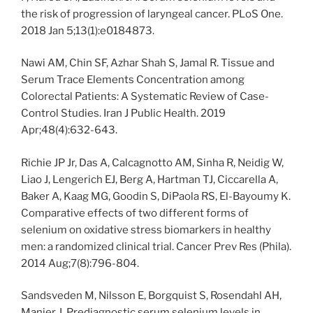
the risk of progression of laryngeal cancer. PLoS One.
2018 Jan 5;13(1):e0184873.
Nawi AM, Chin SF, Azhar Shah S, Jamal R. Tissue and
Serum Trace Elements Concentration among
Colorectal Patients: A Systematic Review of Case-
Control Studies. Iran J Public Health. 2019
Apr;48(4):632-643.
Richie JP Jr, Das A, Calcagnotto AM, Sinha R, Neidig W,
Liao J, Lengerich EJ, Berg A, Hartman TJ, Ciccarella A,
Baker A, Kaag MG, Goodin S, DiPaola RS, El-Bayoumy K.
Comparative effects of two different forms of
selenium on oxidative stress biomarkers in healthy
men: a randomized clinical trial. Cancer Prev Res (Phila).
2014 Aug;7(8):796-804.
Sandsveden M, Nilsson E, Borgquist S, Rosendahl AH,
Manjer J. Prediagnostic serum selenium levels in