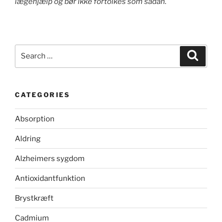
lægehjælp og bør ikke fortolkes som sådan.
Search
Search
for:
CATEGORIES
Absorption
Aldring
Alzheimers sygdom
Antioxidantfunktion
Brystkræft
Cadmium