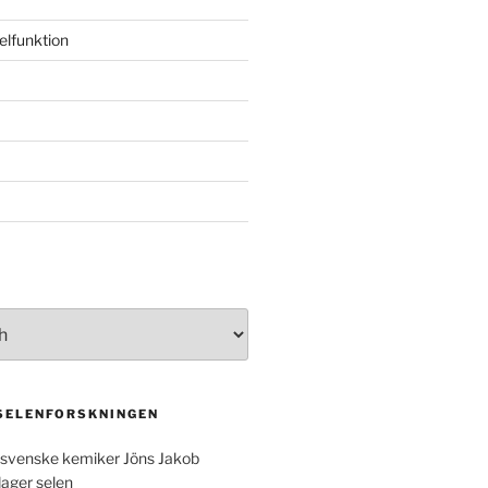
elfunktion
 SELENFORSKNINGEN
svenske kemiker Jöns Jakob
dager selen