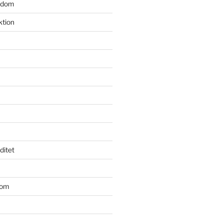
gdom
ktion
iditet
dom