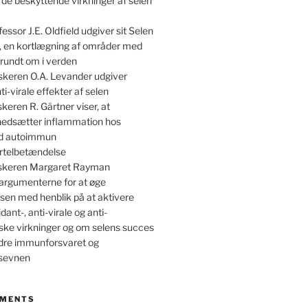
 de beskyttende virkninger af selen
essor J.E. Oldfield udgiver sit Selen
, en kortlægning af områder med
rundt om i verden
skeren O.A. Levander udgiver
ti-virale effekter af selen
keren R. Gärtner viser, at
 nedsætter inflammation hos
ed autoimmun
irtelbetændelse
skeren Margaret Rayman
argumenterne for at øge
sen med henblik på at aktivere
dant-, anti-virale og anti-
ske virkninger og om selens succes
dre immunforsvaret og
nsevnen
MMENTS