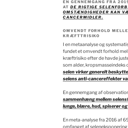
EN GENNEMGANG FRA 2019
AT
DE RIGTIGE SELENFOR
OMSTÆNDIGHEDER KAN VÆ
CANCERMIDLER.
OMVENDT FORHOLD MELLE
KRÆFTTRISIKO
I en metaanalyse og systemati
fundet et omvendt forhold me
kræftrisiko efter de havde juste
som alder, kropsmasseindeks o
selen virker generelt beskytt
selens anti-cancereffekter v
En gennemgang af observations
sammenhæng mellem selenstatu
lunge, blære, hud, spiserør o
En meta-analyse fra 2016 af 69 
omfanget af seleneksponering h