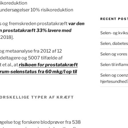
sikoreduktion
undersøgelser 10% risikoreduktion
RECENT POS
tus og fremskreden prostatakræft
var den
den prostatakræft 33% lavere med
Selen- og kviks
 2018].
Selen, diabetes
g metaanalyse fra 2012 af 12
Selen og vores
 deltagere og 5007 tilfælde af
t al., at
risikoen for prostatakræft
Selen til infl
rum-selenstatus fra 60 mkg/l op til
Selen og coenz
hjertesundhed
ORSKELLIGE TYPER AF KRÆFT
øgelse tog forskere blodprøver fra 538