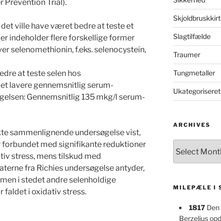
 Prevention Trial).
Skjoldbruskkirt
 det ville have været bedre at teste et
Slagtilfælde
er indeholder flere forskellige former
er selenomethionin, f.eks. selenocystein,
Traumer
Tungmetaller
edre at teste selen hos
et lavere gennemsnitlig serum-
Ukategoriseret
gelsen: Gennemsnitlig 135 mkg/l serum-
ARCHIVES
irekte sammenlignende undersøgelse vist,
 forbundet med signifikante reduktioner
Archives
tiv stress, mens tilskud med
aterne fra Richies undersøgelse antyder,
 men i stedet andre selenholdige
MILEPÆLE I
r faldet i oxidativ stress.
1817
Den 
Berzelius op