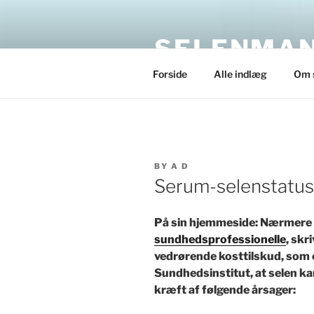
Skip
to
SELENMAN
content
Forside
Alle indlæg
Om 
POSTED
BY
A D
ON
Serum-selenstatus 
På sin hjemmeside: Nærmere
sundhedsprofessionelle
, skr
vedrørende kosttilskud, som e
Sundhedsinstitut, at selen kan
kræft af følgende årsager: