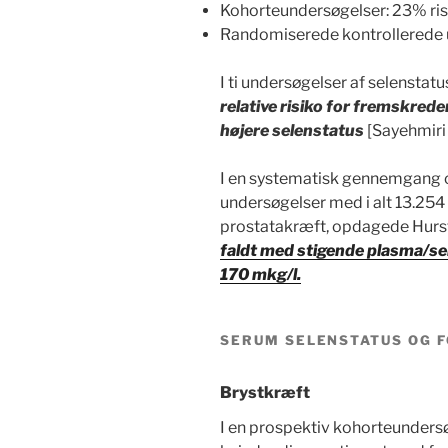
Kohorteundersøgelser: 23% ri
Randomiserede kontrollerede 
I ti undersøgelser af selensta
relative risiko for fremskre
højere selenstatus
[Sayehmiri
I en systematisk gennemgang o
undersøgelser med i alt 13.254
prostatakræft, opdagede Hurst e
faldt med stigende plasma/se
170 mkg/l.
SERUM SELENSTATUS OG F
Brystkræft
I en prospektiv kohorteunders