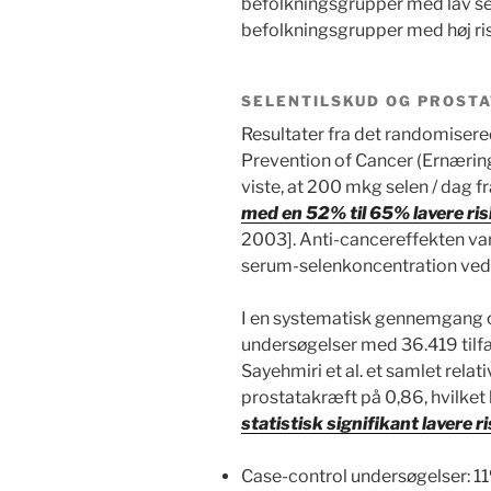
befolkningsgrupper med lav se
befolkningsgrupper med høj ris
SELENTILSKUD OG PROST
Resultater fra det randomisere
Prevention of Cancer (Ernærin
viste, at 200 mkg selen / dag f
med en 52% til 65% lavere ris
2003]. Anti-cancereffekten va
serum-selenkoncentration ved 
I en systematisk gennemgang 
undersøgelser med 36.419 tilfæ
Sayehmiri et al. et samlet relat
prostatakræft på 0,86, hvilket 
statistisk signifikant lavere 
Case-control undersøgelser: 11