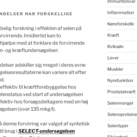
Immunforsvar
Inflammation
NDELSER HAR FORSKELLIGE
Kønsforskelle
lig forskning i effekten af selen på
Kræft
virrende. Imidlertid kan to
hjælpe med at forklare de forvirrende
Kviksølv
en- og kræftundersøgelser:
Lever
delser adskiller sig meget i deres evne
Muskler
gelsesresultaterne kan variere alt efter
ud.
Nyrefunktion
effektiv til kræftforebyggelse hos
Prostatakræft
lenstatus ved start af undersøgelsen
fektiv hos forsøgsdeltagere med en høj
Selenmangel
øgelsen (over 135 mkg/l).
Selenoproteine
denne forvirring var valget af syntetisk
Selentyper
l brug i
SELECT-undersøgelsen
Sikkerhed