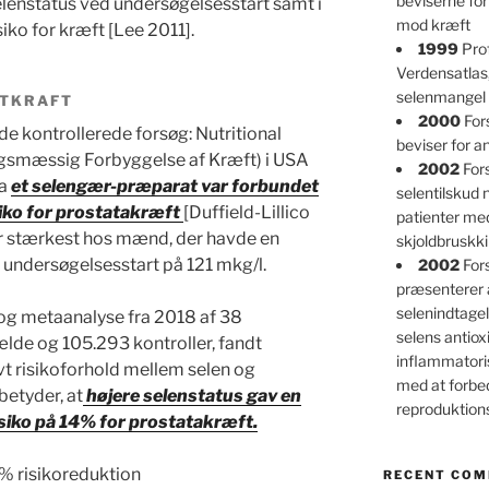
beviserne for
lenstatus ved undersøgelsesstart samt i
mod kræft
iko for kræft [Lee 2011].
1999
Prof
Verdensatlas
selenmangel 
ATKRAFT
2000
For
de kontrollerede forsøg: Nutritional
beviser for an
gsmæssig Forbyggelse af Kræft) i USA
2002
Fors
ra
et selengær-præparat var forbundet
selentilskud
iko for prostatakræft
[Duffield-Lillico
patienter m
r stærkest hos mænd, der havde en
skjoldbruskk
undersøgelsesstart på 121 mkg/l.
2002
For
præsenterer 
selenindtagel
og metaanalyse fra 2018 af 38
selens antioxi
lde og 105.293 kontroller, fandt
inflammatori
ivt risikoforhold mellem selen og
med at forbe
betyder, at
højere selenstatus gav en
reproduktio
risiko på 14% for prostatakræft.
% risikoreduktion
RECENT CO