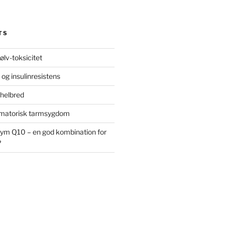
TS
ølv-toksicitet
 og insulinresistens
 helbred
ammatorisk tarmsygdom
ym Q10 – en god kombination for
?