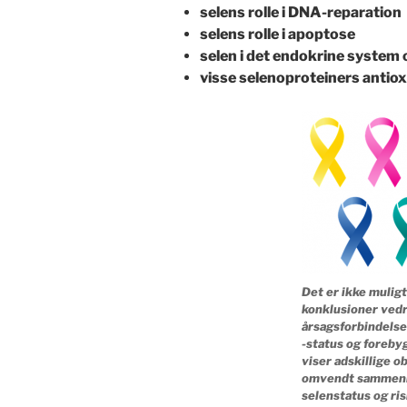
selens rolle i DNA-reparation
selens rolle i apoptose
selen i det endokrine system
visse selenoproteiners anti
Det er ikke mulig
konklusioner ved
årsagsforbindelse
-status og forebyg
viser adskillige 
omvendt sammen
selenstatus og ris