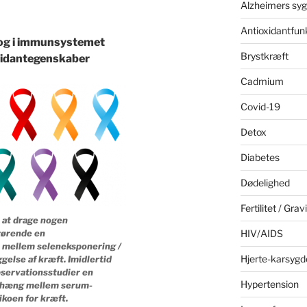
Alzheimers sy
Antioxidantfun
 og i immunsystemet
Brystkræft
oxidantegenskaber
Cadmium
Covid-19
Detox
Diabetes
Dødelighed
Fertilitet / Grav
t at drage nogen
rørende en
HIV/AIDS
 mellem seleneksponering /
Hjerte-karsyg
gelse af kræft. Imidlertid
observationsstudier en
Hypertension
hæng mellem serum-
ikoen for kræft.