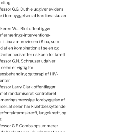
indtag
essor G.G. Duthie udgiver evidens
lle i forebyggelsen af kardiovaskulær
keren W.J. Blot offentliggør
af ernærings-interventions-
 i Linxian-provinsen i Kina, som
kud af en kombination af selen og
danter nedsætter risikoen for kræft
essor G.N. Schrauzer udgiver
 selen er vigtig for
sesbehandling og terapi af HIV-
enter
essor Larry Clark offentliggør
af et randomiseret kontrolleret
 ernæringsmæssige forebyggelse af
iser, at selen har kræftbeskyttende
erfor tyktarmskræft, lungekræft, og
t
essor G.F. Combs opsummerer