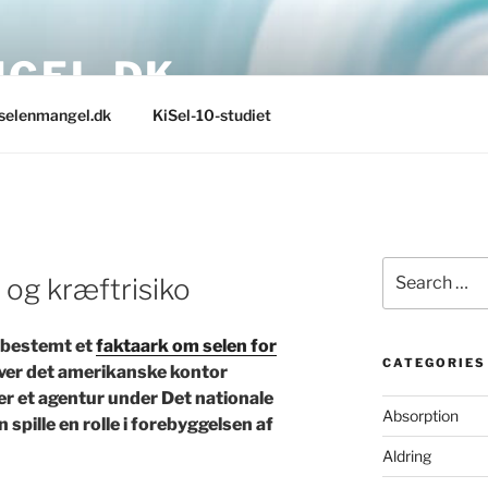
GEL.DK
selenmangel.dk
KiSel-10-studiet
Search
og kræftrisiko
for:
 bestemt et
faktaark om selen for
CATEGORIES
iver det amerikanske kontor
r et agentur under Det nationale
Absorption
 spille en rolle i forebyggelsen af
Aldring