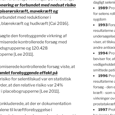
dagligt selen
nering er forbundet med nedsat risiko
1989
Prof
spiserørskræft, mavekræft og
for selens ro
forbundet med reduktioner i
sygdom
 blærekræft og hudkræft [Cai 2016].
1993
Fors
resultaterne 
søgte den forebyggende virkning af
undersøgelser
domiserede kontrollerede forsøg med
viser, at tils
andre antioxi
skudsgrupperne og 120.428
1994
Prof
pperne [Lee 2011].
beviser for, at
vedligeholdel
omiserede kontrollerede forsøg viste, at
smittede pati
samlet forebyggende effekt på
1996
Prof
risiko for selentilskud var en statistisk
resultaterne 
yder, at den relative risiko var 24%
forsøg - den
 i placebogrupperne [Lee 2011].
kræft - som v
virkninger ov
konkluderede, at der er dokumentation
prostatakræf
alene til kræftforebyggelse i
1997
Prof