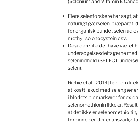
(Selenium and Vitamin E Cancer
Flere selenforskere har sagt, at
naturligt gærselen-præparat, d
for organisk bundet selen ud ov
methyl-selenocystein osv.
Desuden ville det have været b
undersøgelsesdeltagerne med 
selenindhold (SELECT-undersø
selen).
Richie et al. [2014] har i en d
at kosttilskud med selengær er
i blodets biomarkører for oxida
selenomethionin ikke er. Result
at det ikke er selenomethionin,
forbindelser, der er ansvarlig fo