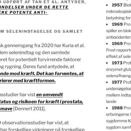
 UDFØRT AF TAN ET AL. ANTYDER,
1957
Biok
BINDELSER UNDER DE RETTE
mikroskopisk
RE POTENTE ANTI-
betydning fo
1969
Prof
spiller en bio
M SELENINDTAGELSE OG SAMLET
antioxidante
1969
Prof
sk gennemgang fra 2020 har Kuria et al.
Frost rappor
llem selenindtag og den samlede
effekt af se
ret for potentielt forvirrende faktorer
1973
Prof
g rygning. Deres fund antydede, at
enzymet glut
ende mod kræft. Det kan forventes, at
selenafhængi
arierer med kræftformen.
1977
Prof
undersøgelser
studier har vist
en omvendt
mellem indtag
s og risikoen for kræft i prostata,
lande
1988
Pro
g mave
[Dennert 2011].
erfaringerne
sygdomme Ke
observationsstudier har vist, at
sygdom samt 
ar forskellige virkninger på forskellige