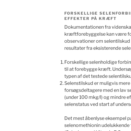
FORSKELLIGE SELENFORBI
EFFEKTER PÅ KRÆFT
Dokumentationen fra videnskabe
kræftforebyggelse kan være for
observationer om selentilskud 
resultater fra eksisterende sel
Forskellige selenholdige forbin
til at forebygge kræft. Undersø
typen af det testede selentilsk
Selenstilskud er muligvis mere 
forsøgsdeltagere med en lav se
(under 100 mkg/l) og mindre ef
selenstatus ved start af unders
Det mest åbenlyse eksempel på 
selenomethionin udelukkende ti