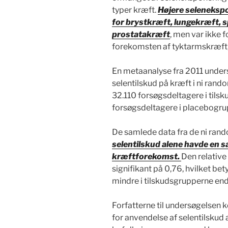
typer kræft.
Højere selenekspo
for brystkræft, lungekræft, 
prostatakræft
, men var ikke 
forekomsten af tyktarmskræft,
En metaanalyse fra 2011 under
selentilskud på kræft i ni ran
32.110 forsøgsdeltagere i til
forsøgsdeltagere i placebogru
De samlede data fra de ni rand
selentilskud alene havde en 
kræftforekomst.
Den relative 
signifikant på 0,76, hvilket bet
mindre i tilskudsgrupperne end
Forfatterne til undersøgelsen 
for anvendelse af selentilskud 