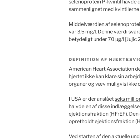
selenoprotein P-kvintil havde d
sammenlignet med kvintilerne 2
Middelværdien af selenoprotein
var 3,5 mg/l. Denne værdi svar
betydeligt under 70 µg/l [Jujic 
DEFINITION AF HJERTESVI
American Heart Association de
hjertet ikke kan klare sin arbe
organer og væv muligvis ikke de
I USA er der anslået
seks millio
halvdelen af disse indlæggelse
ejektionsfraktion (HFrEF). Den
opretholdt ejektionsfraktion (
Ved starten af den aktuelle und