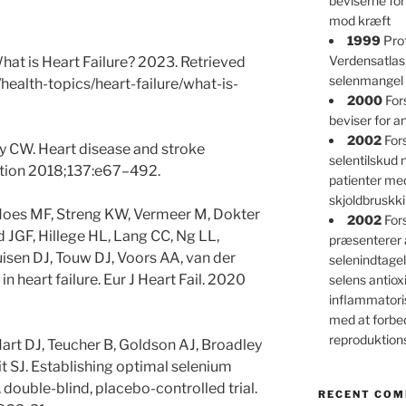
beviserne for
mod kræft
1999
Prof
Verdensatlas
at is Heart Failure? 2023. Retrieved
selenmangel 
health-topics/heart-failure/what-is-
2000
For
beviser for an
2002
Fors
ay CW. Heart disease and stroke
selentilskud
lation 2018;137:e67–492.
patienter m
skjoldbruskk
Hoes MF, Streng KW, Vermeer M, Dokter
2002
For
 JGF, Hillege HL, Lang CC, Ng LL,
præsenterer 
isen DJ, Touw DJ, Voors AA, van der
selenindtagel
 heart failure. Eur J Heart Fail. 2020
selens antioxi
inflammatori
med at forbe
reproduktio
Hart DJ, Teucher B, Goldson AJ, Broadley
t SJ. Establishing optimal selenium
 double-blind, placebo-controlled trial.
RECENT CO