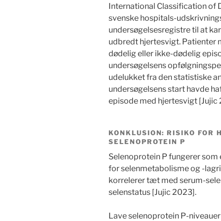
International Classification of
svenske hospitals-udskrivnings
undersøgelsesregistre til at kar
udbredt hjertesvigt. Patienter 
dødelig eller ikke-dødelig epis
undersøgelsens opfølgningsperi
udelukket fra den statistiske a
undersøgelsens start havde haft 
episode med hjertesvigt [Jujic
KONKLUSION: RISIKO FOR 
SELENOPROTEIN P
Selenoprotein P fungerer som e
for selenmetabolisme og -lagr
korrelerer tæt med serum-selen
selenstatus [Jujic 2023].
Lave selenoprotein P-niveauer 