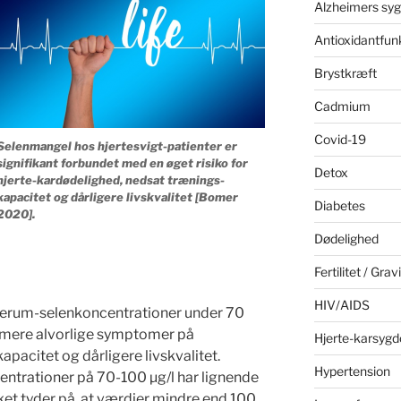
Alzheimers sy
Antioxidantfun
Brystkræft
Cadmium
Covid-19
Selenmangel hos hjertesvigt-patienter er
signifikant forbundet med en øget risiko for
Detox
hjerte-kardødelighed, nedsat trænings-
kapacitet og dårligere livskvalitet [Bomer
Diabetes
2020].
Dødelighed
Fertilitet / Grav
HIV/AIDS
serum-selenkoncentrationer under 70
d mere alvorlige symptomer på
Hjerte-karsyg
apacitet og dårligere livskvalitet.
Hypertension
trationer på 70-100 µg/l har lignende
t tyder på, at værdier mindre end 100