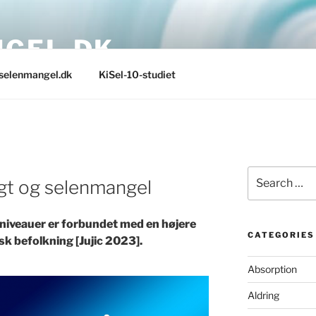
GEL.DK
selenmangel.dk
KiSel-10-studiet
Search
igt og selenmangel
for:
niveauer er forbundet med en højere
CATEGORIES
nsk befolkning [Jujic 2023].
Absorption
Aldring