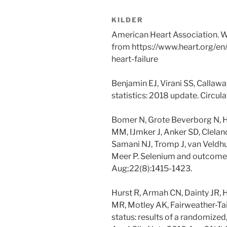
KILDER
American Heart Association. Wh
from https://www.heart.org/en/
heart-failure
Benjamin EJ, Virani SS, Callaw
statistics: 2018 update. Circu
Bomer N, Grote Beverborg N, 
MM, IJmker J, Anker SD, Cleland
Samani NJ, Tromp J, van Veldhu
Meer P. Selenium and outcome in
Aug;22(8):1415-1423.
Hurst R, Armah CN, Dainty JR, 
MR, Motley AK, Fairweather-Tai
status: results of a randomized,