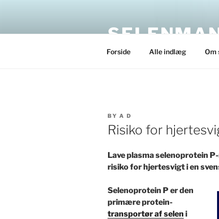
Skip
to
SELENMAN
content
Forside
Alle indlæg
Om 
POSTED
BY
A D
ON
Risiko for hjertesv
Lave plasma selenoprotein P-
risiko for hjertesvigt i en sve
Selenoprotein P er den
primære protein-
transportør af selen
i