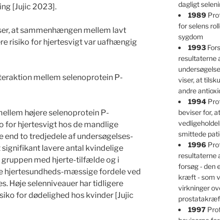
dagligt selen
ing [Jujic 2023].
1989
Prof
for selens ro
viser, at sammenhængen mellem lavt
sygdom
e risiko for hjertesvigt var uafhængig
1993
Fors
resultaterne 
undersøgelser
nteraktion mellem selenoprotein P-
viser, at tils
andre antioxi
1994
Prof
llem højere selenoprotein P-
beviser for, at
vedligeholdel
o for hjertesvigt hos de mandlige
smittede pati
 end to tredjedele af undersøgelses-
1996
Prof
signifikant lavere antal kvindelige
resultaterne 
gruppen med hjerte-tilfælde og i
forsøg - den
de hjertesundheds-mæssige fordele ved
kræft - som v
s. Høje selenniveauer har tidligere
virkninger ov
iko for dødelighed hos kvinder [Jujic
prostatakræf
1997
Prof