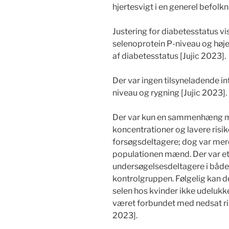
hjertesvigt i en generel befolkn
Justering for diabetesstatus 
selenoprotein P-niveau og højer
af diabetesstatus [Jujic 2023].
Der var ingen tilsyneladende i
niveau og rygning [Jujic 2023].
Der var kun en sammenhæng me
koncentrationer og lavere risik
forsøgsdeltagere; dog var mere
populationen mænd. Der var et 
undersøgelsesdeltagere i både 
kontrolgruppen. Følgelig kan 
selen hos kvinder ikke udelukke
været forbundet med nedsat ris
2023].