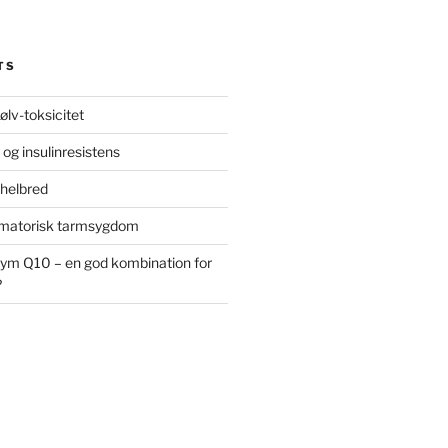
TS
ølv-toksicitet
 og insulinresistens
 helbred
ammatorisk tarmsygdom
ym Q10 – en god kombination for
?