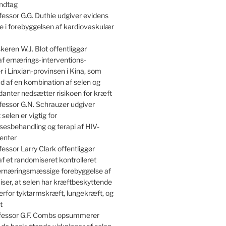
indtag
essor G.G. Duthie udgiver evidens
lle i forebyggelsen af kardiovaskulær
keren W.J. Blot offentliggør
af ernærings-interventions-
 i Linxian-provinsen i Kina, som
kud af en kombination af selen og
danter nedsætter risikoen for kræft
essor G.N. Schrauzer udgiver
 selen er vigtig for
sesbehandling og terapi af HIV-
enter
essor Larry Clark offentliggør
af et randomiseret kontrolleret
 ernæringsmæssige forebyggelse af
iser, at selen har kræftbeskyttende
erfor tyktarmskræft, lungekræft, og
t
essor G.F. Combs opsummerer