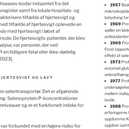
 Diseases-koder indsamlet fra det
1957
Biok
register samt fra lokale hospitals- og
mikroskopisk
akterisere tilfælde af hjertesvigt og
betydning fo
1969
Prof
med tilfælde af hjertesvigt oplevede en
spiller en bio
ode med hjertesvigt i løbet af
antioxidante
ode. De hjertesvigts-patienter, der blev
1969
Prof
nalyse, var personer, der ved
Frost rappor
en tidligere fatal eller ikke-dødelig
effekt af se
 2023].
1973
Prof
enzymet glut
selenafhængi
HJERTESVIGT OG LAVT
1977
Prof
undersøgelser
n selentransportør. Det er afgørende
mellem indtag
ing. Selenoprotein P-koncentrationer
lande
niveauer og er et funktionelt indeks for
1988
Pro
erfaringerne
sygdomme Ke
sygdom samt 
var forbundet med en højere risiko for