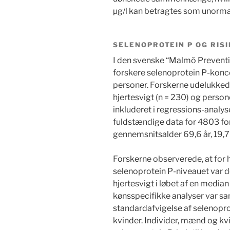
µg/l kan betragtes som unorm
SELENOPROTEIN P OG RISI
I den svenske “Malmö Preventi
forskere selenoprotein P-konce
personer. Forskerne udelukked
hjertesvigt (n = 230) og pers
inkluderet i regressions-analys
fuldstændige data for 4803 fo
gennemsnitsalder 69,6 år, 19,7 
Forskerne observerede, at for h
selenoprotein P-niveauet var de
hjertesvigt i løbet af en median
kønsspecifikke analyser var 
standardafvigelse af selenopro
kvinder. Individer, mænd og kv