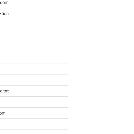
gdom
ktion
iditet
dom