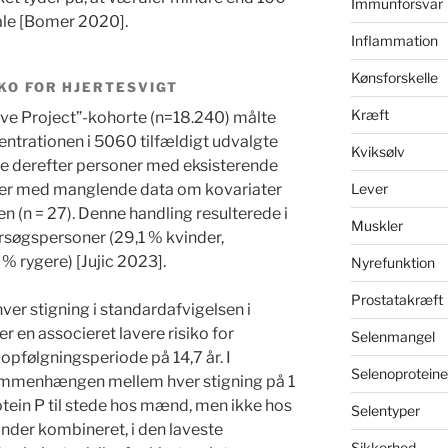
Immunforsvar
ale [Bomer 2020].
Inflammation
Kønsforskelle
KO FOR HJERTESVIGT
Kræft
ve Project”-kohorte (n=18.240) målte
ntrationen i 5060 tilfældigt udvalgte
Kviksølv
e derefter personer med eksisterende
oner med manglende data om kovariater
Lever
en (n = 27). Denne handling resulterede i
Muskler
rsøgspersoner (29,1 % kvinder,
% rygere) [Jujic 2023].
Nyrefunktion
Prostatakræft
ver stigning i standardafvigelsen i
r en associeret lavere risiko for
Selenmangel
 opfølgningsperiode på 14,7 år. I
Selenoproteine
sammenhængen mellem hver stigning på 1
tein P til stede hos mænd, men ikke hos
Selentyper
inder kombineret, i den laveste
Sikkerhed