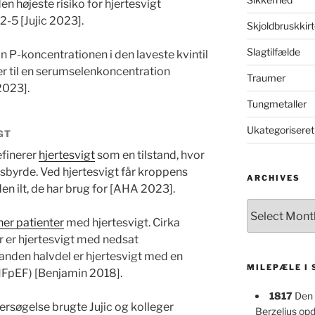
en højeste risiko for hjertesvigt
-5 [Jujic 2023].
Skjoldbruskkirt
Slagtilfælde
 P-koncentrationen i den laveste kvintil
er til en serumselenkoncentration
Traumer
2023].
Tungmetaller
Ukategoriseret
GT
finerer
hjertesvigt
som en tilstand, hvor
jdsbyrde. Ved hjertesvigt får kroppens
ARCHIVES
n ilt, de har brug for [AHA 2023].
Archives
ner patienter
med hjertesvigt. Cirka
r er hjertesvigt med nedsat
 anden halvdel er hjertesvigt med en
MILEPÆLE I
HFpEF) [Benjamin 2018].
1817
Den 
ersøgelse brugte Jujic og kolleger
Berzelius op