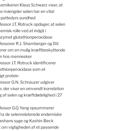
emikeren Klaus Schwarz viser, at
e mængder selen har en vital
r pattedyrs sundhed
essor J.T. Rotruck opdager, at selen
kemisk rolle ved at indgå i
nzymet glutathionperoxidase
essorer R.J. Shamberger og D.V.
terer om en mulig kræftbeskyttende
len hos mennesker
essor J.T. Rotruck identificerer
athionperoxidase som et
gt protein
essor G.N. Schrauzer udgiver
, der viser en omvendt korrelation
 af selen og kræftdødelighed i 27
fessor G.Q Yang opsummerer
 fra de selenrelaterede endemiske
shans syge og Kashin-Beck
om vigtigheden af et passende