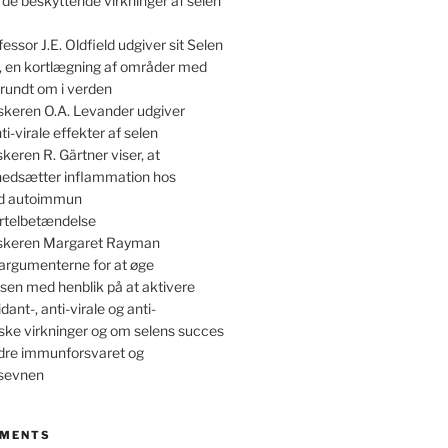
 de beskyttende virkninger af selen
essor J.E. Oldfield udgiver sit Selen
, en kortlægning af områder med
rundt om i verden
skeren O.A. Levander udgiver
ti-virale effekter af selen
keren R. Gärtner viser, at
 nedsætter inflammation hos
ed autoimmun
irtelbetændelse
skeren Margaret Rayman
argumenterne for at øge
sen med henblik på at aktivere
dant-, anti-virale og anti-
ske virkninger og om selens succes
dre immunforsvaret og
nsevnen
MMENTS