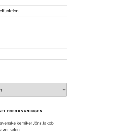
elfunktion
 SELENFORSKNINGEN
svenske kemiker Jöns Jakob
dager selen