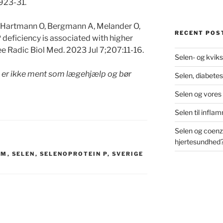
:923-31.
L, Hartmann O, Bergmann A, Melander O,
RECENT POS
deficiency is associated with higher
Free Radic Biol Med. 2023 Jul 7;207:11-16.
Selen- og kviks
l er ikke ment som lægehjælp og bør
Selen, diabetes
Selen og vores
Selen til infl
Selen og coenz
hjertesundhed
OM
,
SELEN
,
SELENOPROTEIN P
,
SVERIGE