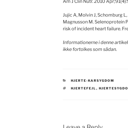
Am J Clin Nutr. 2010 Apr;91(4)
Jujic A, Molvin J, Schomburg 
Magnusson M. Selenoprotein P 
risk of incident heart failure. 
Informationerne i denne artike
ikke fortolkes som sådan.
CATEGORIES
HJERTE-KARSYGDOM
TAGS
HJERTEFEJL
,
HJERTESYGD
Leave a Reply