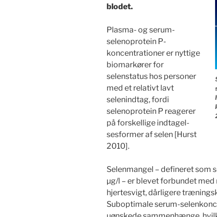
blodet.
Plasma- og serum-
selenoprotein P-
koncentrationer er nyttige
biomarkører for
selenstatus hos personer
med et relativt lavt
selenindtag, fordi
selenoprotein P reagerer
på forskellige indtagel-
sesformer af selen [Hurst
2010].
Selenmangel – defineret som 
µg/l – er blevet forbundet me
hjertesvigt, dårligere træningsk
Suboptimale serum-selenkoncen
uønskede sammenhænge, hvilke