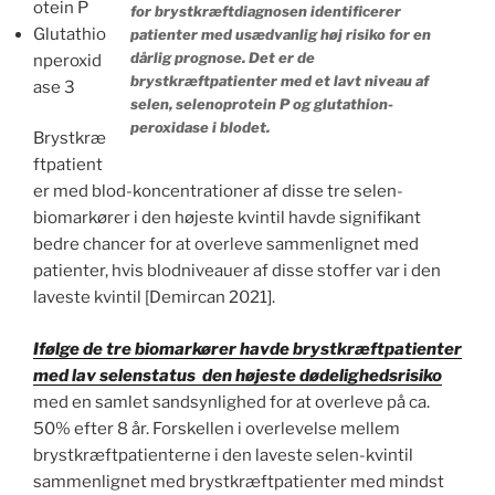
otein P
for brystkræftdiagnosen identificerer
Glutathio
patienter med usædvanlig høj risiko for en
dårlig prognose. Det er de
nperoxid
brystkræftpatienter med et lavt niveau af
ase 3
selen, selenoprotein P og glutathion-
peroxidase i blodet.
Brystkræ
ftpatient
er med blod-koncentrationer af disse tre selen-
biomarkører i den højeste kvintil havde signifikant
bedre chancer for at overleve sammenlignet med
patienter, hvis blodniveauer af disse stoffer var i den
laveste kvintil [Demircan 2021].
Ifølge de tre biomarkører havde brystkræftpatienter
med lav selenstatus den højeste dødelighedsrisiko
med en samlet sandsynlighed for at overleve på ca.
50% efter 8 år. Forskellen i overlevelse mellem
brystkræftpatienterne i den laveste selen-kvintil
sammenlignet med brystkræftpatienter med mindst