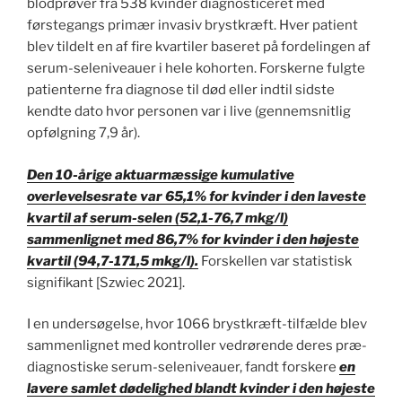
blodprøver fra 538 kvinder diagnosticeret med
førstegangs primær invasiv brystkræft. Hver patient
blev tildelt en af fire kvartiler baseret på fordelingen af
serum-seleniveauer i hele kohorten. Forskerne fulgte
patienterne fra diagnose til død eller indtil sidste
kendte dato hvor personen var i live (gennemsnitlig
opfølgning 7,9 år).
Den 10-årige aktuarmæssige kumulative
overlevelsesrate var 65,1% for kvinder i den laveste
kvartil af serum-selen (52,1-76,7 mkg/l)
sammenlignet med 86,7% for kvinder i den højeste
kvartil (94,7-171,5 mkg/l).
Forskellen var statistisk
signifikant [Szwiec 2021].
I en undersøgelse, hvor 1066 brystkræft-tilfælde blev
sammenlignet med kontroller vedrørende deres præ-
diagnostiske serum-seleniveauer, fandt forskere
en
lavere samlet dødelighed blandt kvinder i den højeste