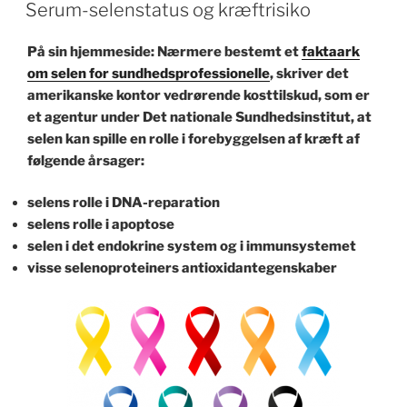
POSTED
Serum-selenstatus og kræftrisiko
ON
På sin hjemmeside: Nærmere bestemt et
faktaark
om selen for sundhedsprofessionelle
, skriver det
amerikanske kontor vedrørende kosttilskud, som er
et agentur under Det nationale Sundhedsinstitut, at
selen kan spille en rolle i forebyggelsen af kræft af
følgende årsager:
selens rolle i DNA-reparation
selens rolle i apoptose
selen i det endokrine system og i immunsystemet
visse selenoproteiners antioxidantegenskaber