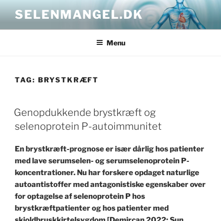
Skip
SELENMANGEL.DK
to
content
Menu
TAG:
BRYSTKRÆFT
POSTED
Genopdukkende brystkræft og
ON
selenoprotein P-autoimmunitet
En brystkræft-prognose er især dårlig hos patienter
med lave serumselen- og serumselenoprotein P-
koncentrationer. Nu har forskere opdaget naturlige
autoantistoffer med antagonistiske egenskaber over
for optagelse af selenoprotein P hos
brystkræftpatienter og hos patienter med
skjoldbruskkirtelsygdom [Demircan 2022; Sun