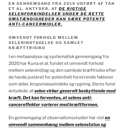
EN GENNEMGANG FRA 2019 UDFØRT AF TAN
ET AL. ANTYDER, AT
DE RIGTIGE
SELENFORBINDELSER UNDER DE RETTE
OMSTÆNDIGHEDER KAN VÆRE POTENTE
ANTI-CANCERMIDLER.
OMVENDT FORHOLD MELLEM
SELENINDTAGELSE OG SAMLET
KRÆFTTRISIKO
I en metaanalyse og systematisk gennemgang fra
2020 har Kuria et al. fundet et omvendt forhold
mellem selenindtag og den samlede kræftrisiko efter
de havde justeret for potentielt forvirrende faktorer
som alder, kropsmasseindeks og rygning. Deres fund
antydede, at
selen virker generelt beskyttende mod
kræft. Det kan forventes, at selens anti-
cancereffekter varierer med kræftformen.
En gennemgang af observationsstudier har vist
en
omvendt sammenhæng mellem selenstatus og