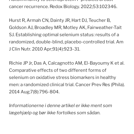
cancer recurrence. Redox Biology. 2022;53:102346.
Hurst R, Armah CN, Dainty JR, Hart DJ, Teucher B,
Goldson AJ, Broadley MR, Motley AK, Fairweather-Tait
SJ. Establishing optimal selenium status: results of a
randomized, double-blind, placebo-controlled trial. Am
J Clin Nutr. 2010 Apr;91(4):923-31.
Richie JP Jr, Das A, Calcagnotto AM, El-Bayoumy K et al.
Comparative effects of two different forms of
selenium on oxidative stress biomarkers in healthy
men: a randomized clinical trial. Cancer Prev Res (Phila).
2014 Aug;7(8):796-804.
Informationerne i denne artikel er ikke ment som
lægehjælp og bør ikke fortolkes som sådan.