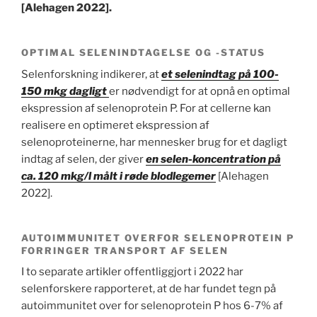
[Alehagen 2022].
OPTIMAL SELENINDTAGELSE OG -STATUS
Selenforskning indikerer, at
et selenindtag på 100-
150 mkg dagligt
er nødvendigt for at opnå en optimal
ekspression af selenoprotein P. For at cellerne kan
realisere en optimeret ekspression af
selenoproteinerne, har mennesker brug for et dagligt
indtag af selen, der giver
en selen-koncentration på
ca. 120 mkg/l målt i røde blodlegemer
[Alehagen
2022].
AUTOIMMUNITET OVERFOR SELENOPROTEIN P
FORRINGER TRANSPORT AF SELEN
I to separate artikler offentliggjort i 2022 har
selenforskere rapporteret, at de har fundet tegn på
autoimmunitet over for selenoprotein P hos 6-7% af