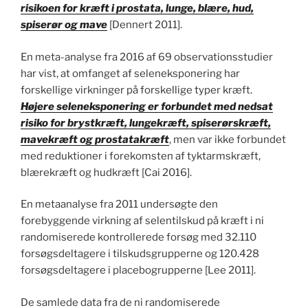
risikoen for kræft i prostata, lunge, blære, hud,
spiserør og mave
[Dennert 2011].
En meta-analyse fra 2016 af 69 observationsstudier
har vist, at omfanget af seleneksponering har
forskellige virkninger på forskellige typer kræft.
Højere seleneksponering er forbundet med nedsat
risiko for brystkræft, lungekræft, spiserørskræft,
mavekræft og prostatakræft
, men var ikke forbundet
med reduktioner i forekomsten af tyktarmskræft,
blærekræft og hudkræft [Cai 2016].
En metaanalyse fra 2011 undersøgte den
forebyggende virkning af selentilskud på kræft i ni
randomiserede kontrollerede forsøg med 32.110
forsøgsdeltagere i tilskudsgrupperne og 120.428
forsøgsdeltagere i placebogrupperne [Lee 2011].
De samlede data fra de ni randomiserede