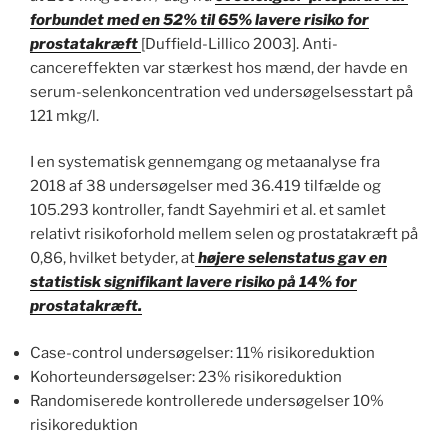
forbundet med en 52% til 65% lavere risiko for
prostatakræft
[Duffield-Lillico 2003]. Anti-
cancereffekten var stærkest hos mænd, der havde en
serum-selenkoncentration ved undersøgelsesstart på
121 mkg/l.
I en systematisk gennemgang og metaanalyse fra
2018 af 38 undersøgelser med 36.419 tilfælde og
105.293 kontroller, fandt Sayehmiri et al. et samlet
relativt risikoforhold mellem selen og prostatakræft på
0,86, hvilket betyder, at
højere selenstatus gav en
statistisk signifikant lavere risiko på 14% for
prostatakræft.
Case-control undersøgelser: 11% risikoreduktion
Kohorteundersøgelser: 23% risikoreduktion
Randomiserede kontrollerede undersøgelser 10%
risikoreduktion