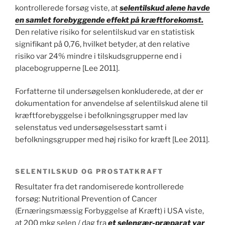
kontrollerede forsøg viste, at
selentilskud alene havde
en samlet forebyggende effekt på kræftforekomst.
Den relative risiko for selentilskud var en statistisk
signifikant på 0,76, hvilket betyder, at den relative
risiko var 24% mindre i tilskudsgrupperne end i
placebogrupperne [Lee 2011].
Forfatterne til undersøgelsen konkluderede, at der er
dokumentation for anvendelse af selentilskud alene til
kræftforebyggelse i befolkningsgrupper med lav
selenstatus ved undersøgelsesstart samt i
befolkningsgrupper med høj risiko for kræft [Lee 2011].
SELENTILSKUD OG PROSTATKRAFT
Resultater fra det randomiserede kontrollerede
forsøg: Nutritional Prevention of Cancer
(Ernæringsmæssig Forbyggelse af Kræft) i USA viste,
at 200 mkg selen / dag fra
et selengær-præparat var