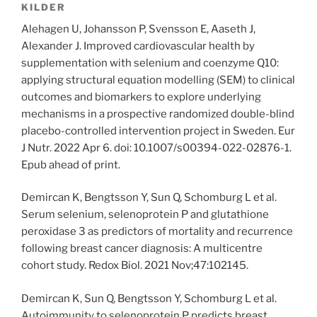
KILDER
Alehagen U, Johansson P, Svensson E, Aaseth J,
Alexander J. Improved cardiovascular health by
supplementation with selenium and coenzyme Q10:
applying structural equation modelling (SEM) to clinical
outcomes and biomarkers to explore underlying
mechanisms in a prospective randomized double-blind
placebo-controlled intervention project in Sweden. Eur
J Nutr. 2022 Apr 6. doi: 10.1007/s00394-022-02876-1.
Epub ahead of print.
Demircan K, Bengtsson Y, Sun Q, Schomburg L et al.
Serum selenium, selenoprotein P and glutathione
peroxidase 3 as predictors of mortality and recurrence
following breast cancer diagnosis: A multicentre
cohort study. Redox Biol. 2021 Nov;47:102145.
Demircan K, Sun Q, Bengtsson Y, Schomburg L et al.
Autoimmunity to selenoprotein P predicts breast