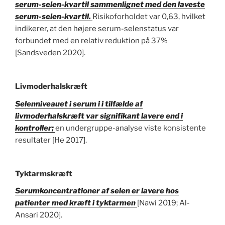
serum-selen-kvartil sammenlignet med den laveste
serum-selen-kvartil.
Risikoforholdet var 0,63, hvilket
indikerer, at den højere serum-selenstatus var
forbundet med en relativ reduktion på 37%
[Sandsveden 2020].
Livmoderhalskræft
Selenniveauet i serum i i tilfælde af
livmoderhalskræft var signifikant lavere end i
kontroller;
en undergruppe-analyse viste konsistente
resultater [He 2017].
Tyktarmskræft
Serumkoncentrationer af selen er lavere hos
patienter med kræft i tyktarmen
[Nawi 2019; Al-
Ansari 2020].