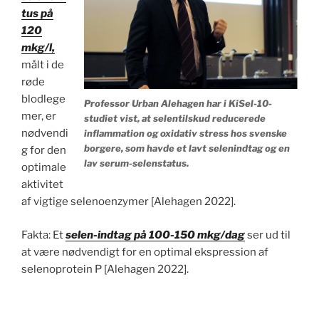
tus på
120
mkg/l,
målt i de
røde
blodlege
Professor Urban Alehagen har i KiSel-10-
mer, er
studiet vist, at selentilskud reducerede
nødvendi
inflammation og oxidativ stress hos svenske
borgere, som havde et lavt selenindtag og en
g for den
lav serum-selenstatus.
optimale
aktivitet
af vigtige selenoenzymer [Alehagen 2022].
Fakta: Et
selen-indtag på 100-150 mkg/dag
ser ud til
at være nødvendigt for en optimal ekspression af
selenoprotein P [Alehagen 2022].