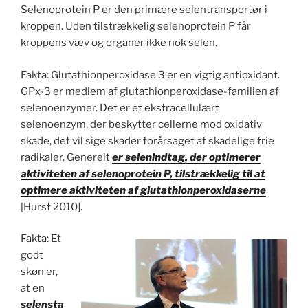
Selenoprotein P er den primære selentransportør i
kroppen. Uden tilstrækkelig selenoprotein P får
kroppens væv og organer ikke nok selen.
Fakta: Glutathionperoxidase 3 er en vigtig antioxidant.
GPx-3 er medlem af glutathionperoxidase-familien af
selenoenzymer. Det er et ekstracellulært
selenoenzym, der beskytter cellerne mod oxidativ
skade, det vil sige skader forårsaget af skadelige frie
radikaler. Generelt
er selenindtag, der optimerer
aktiviteten af selenoprotein P, tilstrækkelig til at
optimere aktiviteten af glutathionperoxidaserne
[Hurst 2010].
Fakta: Et
godt
skøn er,
at en
selensta