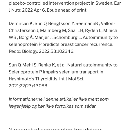
placebo-controlled intervention project in Sweden. Eur
J Nutr. 2022 Apr 6. Epub ahead of print.
Demircan K, Sun Q, Bengtsson Y, SeemannR , Vallon-
Christersson J, Malmberg M, Saal LH, Rydén L, Minich
WB , Borg Å, Manjer J, Schomburg L. Autoimmunity to
selenoprotein P predicts breast cancer recurrence.
Redox Biology. 2022;53:102346.
Sun Q, Mehl S, Renko K, et al. Natural autoimmunity to
Selenoprotein P impairs selenium transport in
Hashimoto’s Thyroiditis. Int J Mol Sci.
2021;22(23):13088.
Informationerne i denne artikel er ikke ment som
lægehjælp og bør ikke fortolkes som sådan.
POSTED
Niveauet af serumselen forudsiger