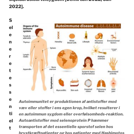
2022].
S
el
e
n
e
r
e
t
e
s
s
e
Autoimmunitet er produktionen af antistoffer mod
n
væv eller stoffer i ens egen krop, hvilket resulterer i
ti
en autoimmun sygdom eller overfølsomheds-reaktion.
Autoantistoffer mod selenoprotein P hæmmer
el
transporten af det essentielle sporstof selen hos
t
brystkræftpatienter og hos patienter med Hashimotos