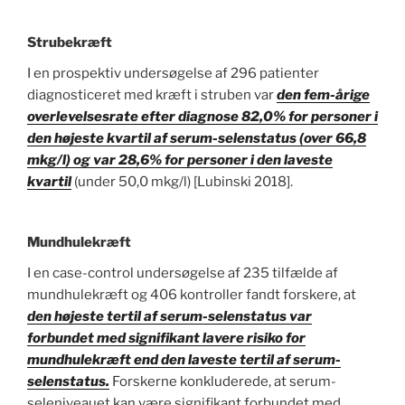
Strubekræft
I en prospektiv undersøgelse af 296 patienter
diagnosticeret med kræft i struben var
den fem-årige
overlevelsesrate efter diagnose 82,0% for personer i
den højeste kvartil af serum-selenstatus (over 66,8
mkg/l) og var 28,6% for personer i den laveste
kvartil
(under 50,0 mkg/l) [Lubinski 2018].
Mundhulekræft
I en case-control undersøgelse af 235 tilfælde af
mundhulekræft og 406 kontroller fandt forskere, at
den højeste tertil af serum-selenstatus var
forbundet med signifikant lavere risiko for
mundhulekræft end den laveste tertil af serum-
selenstatus.
Forskerne konkluderede, at serum-
seleniveauet kan være signifikant forbundet med