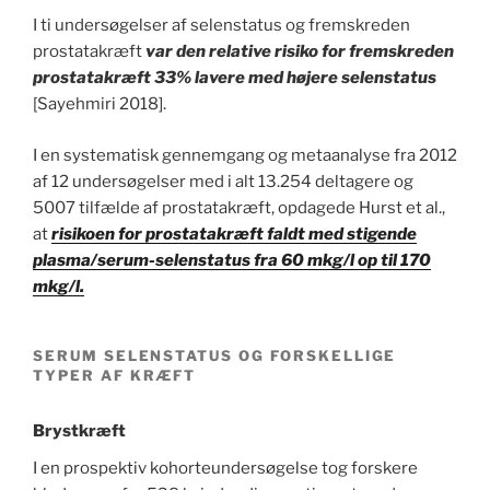
I ti undersøgelser af selenstatus og fremskreden
prostatakræft
var den relative risiko for fremskreden
prostatakræft 33% lavere med højere selenstatus
[Sayehmiri 2018].
I en systematisk gennemgang og metaanalyse fra 2012
af 12 undersøgelser med i alt 13.254 deltagere og
5007 tilfælde af prostatakræft, opdagede Hurst et al.,
at
risikoen for prostatakræft faldt med stigende
plasma/serum-selenstatus fra 60 mkg/l op til 170
mkg/l.
SERUM SELENSTATUS OG FORSKELLIGE
TYPER AF KRÆFT
Brystkræft
I en prospektiv kohorteundersøgelse tog forskere