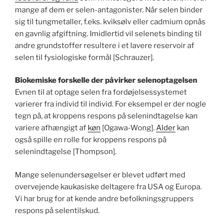
mange af dem er selen-antagonister. Når selen binder
sig til tungmetaller, f.eks. kviksølv eller cadmium opnås
en gavnlig afgiftning. Imidlertid vil selenets binding til
andre grundstoffer resultere i et lavere reservoir af
selen til fysiologiske formål [Schrauzer].
Biokemiske forskelle der påvirker selenoptagelsen
Evnen til at optage selen fra fordøjelsessystemet
varierer fra individ til individ. For eksempel er der nogle
tegn på, at kroppens respons på selenindtagelse kan
variere afhængigt af
køn
[Ogawa-Wong].
Alder
kan
også spille en rolle for kroppens respons på
selenindtagelse [Thompson].
Mange selenundersøgelser er blevet udført med
overvejende kaukasiske deltagere fra USA og Europa.
Vi har brug for at kende andre befolkningsgruppers
respons på selentilskud.