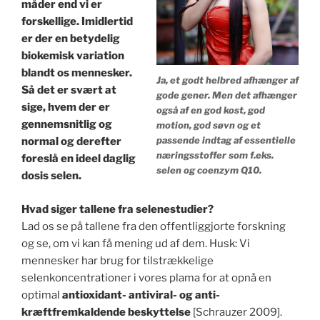
måder end vi er
forskellige. Imidlertid
er der en betydelig
biokemisk variation
blandt os mennesker.
Ja, et godt helbred afhænger af
Så det er svært at
gode gener. Men det afhænger
sige, hvem der er
også af en god kost, god
gennemsnitlig og
motion, god søvn og et
passende indtag af essentielle
normal og derefter
næringsstoffer som f.eks.
foreslå en ideel daglig
selen og coenzym Q10.
dosis selen.
Hvad siger tallene fra selenestudier?
Lad os se på tallene fra den offentliggjorte forskning
og se, om vi kan få mening ud af dem. Husk: Vi
mennesker har brug for tilstrækkelige
selenkoncentrationer i vores plama for at opnå en
optimal
antioxidant- antiviral- og anti-
kræftfremkaldende beskyttelse
[Schrauzer 2009].