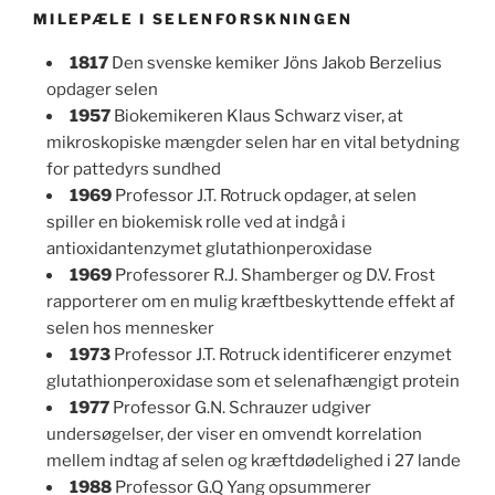
MILEPÆLE I SELENFORSKNINGEN
1817
Den svenske kemiker Jöns Jakob Berzelius
opdager selen
1957
Biokemikeren Klaus Schwarz viser, at
mikroskopiske mængder selen har en vital betydning
for pattedyrs sundhed
1969
Professor J.T. Rotruck opdager, at selen
spiller en biokemisk rolle ved at indgå i
antioxidantenzymet glutathionperoxidase
1969
Professorer R.J. Shamberger og D.V. Frost
rapporterer om en mulig kræftbeskyttende effekt af
selen hos mennesker
1973
Professor J.T. Rotruck identificerer enzymet
glutathionperoxidase som et selenafhængigt protein
1977
Professor G.N. Schrauzer udgiver
undersøgelser, der viser en omvendt korrelation
mellem indtag af selen og kræftdødelighed i 27 lande
1988
Professor G.Q Yang opsummerer