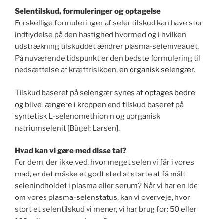
Selentilskud, formuleringer og optagelse
Forskellige formuleringer af selentilskud kan have stor
indflydelse på den hastighed hvormed og i hvilken
udstrækning tilskuddet ændrer plasma-seleniveauet.
På nuværende tidspunkt er den bedste formulering til
nedsættelse af kræftrisikoen,
en organisk selengær
.
Tilskud baseret på selengær synes at
optages bedre
og blive længere i kroppen
end tilskud baseret på
syntetisk L-selenomethionin og uorganisk
natriumselenit [Bügel; Larsen].
Hvad kan vi gøre med disse tal?
For dem, der ikke ved, hvor meget selen vi får i vores
mad, er det måske et godt sted at starte at få målt
selenindholdet i plasma eller serum? Når vi har en ide
om vores plasma-selenstatus, kan vi overveje, hvor
stort et selentilskud vi mener, vi har brug for: 50 eller