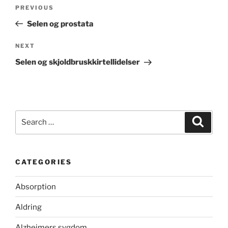
Post
Previous
PREVIOUS
navigation
Post
Selen og prostata
Next
NEXT
Post
Selen og skjoldbruskkirtellidelser
Search
Search
for:
CATEGORIES
Absorption
Aldring
Alzheimers sygdom