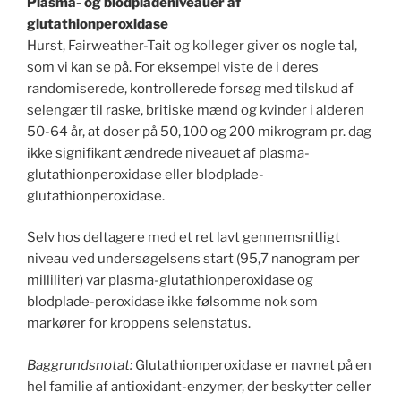
Plasma- og blodpladeniveauer af
glutathionperoxidase
Hurst, Fairweather-Tait og kolleger giver os nogle tal,
som vi kan se på. For eksempel viste de i deres
randomiserede, kontrollerede forsøg med tilskud af
selengær til raske, britiske mænd og kvinder i alderen
50-64 år, at doser på 50, 100 og 200 mikrogram pr. dag
ikke signifikant ændrede niveauet af plasma-
glutathionperoxidase eller blodplade-
glutathionperoxidase.
Selv hos deltagere med et ret lavt gennemsnitligt
niveau ved undersøgelsens start (95,7 nanogram per
milliliter) var plasma-glutathionperoxidase og
blodplade-peroxidase ikke følsomme nok som
markører for kroppens selenstatus.
Baggrundsnotat:
Glutathionperoxidase er navnet på en
hel familie af antioxidant-enzymer, der beskytter celler