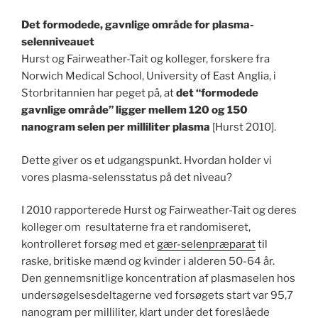
Det formodede, gavnlige område for plasma-
selenniveauet
Hurst og Fairweather-Tait og kolleger, forskere fra
Norwich Medical School, University of East Anglia, i
Storbritannien har peget på, at
det “formodede
gavnlige område” ligger mellem 120 og 150
nanogram selen per milliliter plasma
[Hurst 2010].
Dette giver os et udgangspunkt. Hvordan holder vi
vores plasma-selensstatus på det niveau?
I 2010 rapporterede Hurst og Fairweather-Tait og deres
kolleger om resultaterne fra et randomiseret,
kontrolleret forsøg med et
gær-selenpræparat
til
raske, britiske mænd og kvinder i alderen 50-64 år.
Den gennemsnitlige koncentration af plasmaselen hos
undersøgelsesdeltagerne ved forsøgets start var 95,7
nanogram per milliliter, klart under det foreslåede