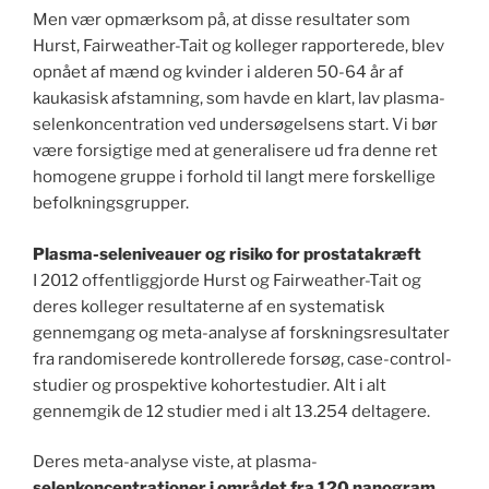
Men vær opmærksom på, at disse resultater som
Hurst, Fairweather-Tait og kolleger rapporterede, blev
opnået af mænd og kvinder i alderen 50-64 år af
kaukasisk afstamning, som havde en klart, lav plasma-
selenkoncentration ved undersøgelsens start. Vi bør
være forsigtige med at generalisere ud fra denne ret
homogene gruppe i forhold til langt mere forskellige
befolkningsgrupper.
Plasma-seleniveauer og risiko for prostatakræft
I 2012 offentliggjorde Hurst og Fairweather-Tait og
deres kolleger resultaterne af en systematisk
gennemgang og meta-analyse af forskningsresultater
fra randomiserede kontrollerede forsøg, case-control-
studier og prospektive kohortestudier. Alt i alt
gennemgik de 12 studier med i alt 13.254 deltagere.
Deres meta-analyse viste, at plasma-
selenkoncentrationer i området fra 120 nanogram