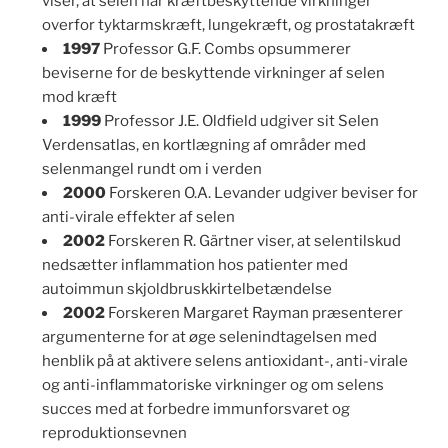
viser, at selen har kræftbeskyttende virkninger
overfor tyktarmskræft, lungekræft, og prostatakræft
1997
Professor G.F. Combs opsummerer
beviserne for de beskyttende virkninger af selen
mod kræft
1999
Professor J.E. Oldfield udgiver sit Selen
Verdensatlas, en kortlægning af områder med
selenmangel rundt om i verden
2000
Forskeren O.A. Levander udgiver beviser for
anti-virale effekter af selen
2002
Forskeren R. Gärtner viser, at selentilskud
nedsætter inflammation hos patienter med
autoimmun skjoldbruskkirtelbetændelse
2002
Forskeren Margaret Rayman præsenterer
argumenterne for at øge selenindtagelsen med
henblik på at aktivere selens antioxidant-, anti-virale
og anti-inflammatoriske virkninger og om selens
succes med at forbedre immunforsvaret og
reproduktionsevnen