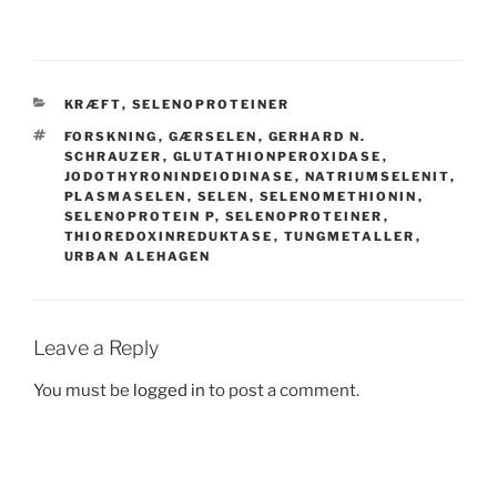
CATEGORIES
KRÆFT
,
SELENOPROTEINER
TAGS
FORSKNING
,
GÆRSELEN
,
GERHARD N.
SCHRAUZER
,
GLUTATHIONPEROXIDASE
,
JODOTHYRONINDEIODINASE
,
NATRIUMSELENIT
,
PLASMASELEN
,
SELEN
,
SELENOMETHIONIN
,
SELENOPROTEIN P
,
SELENOPROTEINER
,
THIOREDOXINREDUKTASE
,
TUNGMETALLER
,
URBAN ALEHAGEN
Leave a Reply
You must be
logged in
to post a comment.