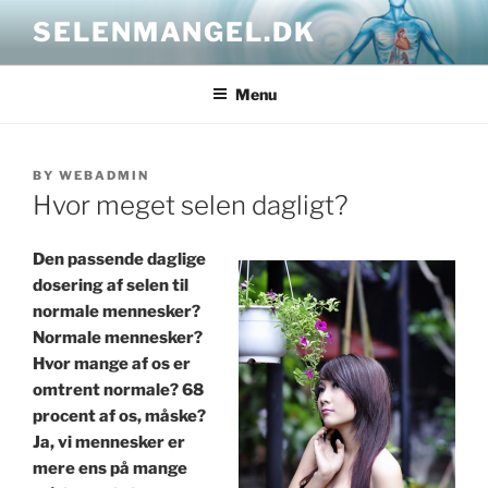
Skip
SELENMANGEL.DK
to
content
Menu
POSTED
BY
WEBADMIN
ON
Hvor meget selen dagligt?
Den passende daglige
dosering af selen til
normale mennesker?
Normale mennesker?
Hvor mange af os er
omtrent normale? 68
procent af os, måske?
Ja, vi mennesker er
mere ens på mange