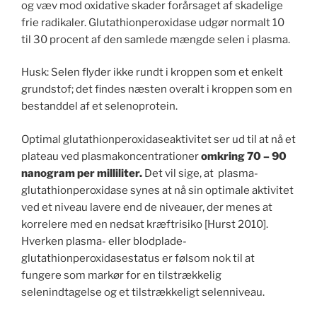
og væv mod oxidative skader forårsaget af skadelige
frie radikaler. Glutathionperoxidase udgør normalt 10
til 30 procent af den samlede mængde selen i plasma.
Husk: Selen flyder ikke rundt i kroppen som et enkelt
grundstof; det findes næsten overalt i kroppen som en
bestanddel af et selenoprotein.
Optimal glutathionperoxidaseaktivitet ser ud til at nå et
plateau ved plasmakoncentrationer
omkring 70 – 90
nanogram per milliliter.
Det vil sige, at plasma-
glutathionperoxidase synes at nå sin optimale aktivitet
ved et niveau lavere end de niveauer, der menes at
korrelere med en nedsat kræftrisiko [Hurst 2010].
Hverken plasma- eller blodplade-
glutathionperoxidasestatus er følsom nok til at
fungere som markør for en tilstrækkelig
selenindtagelse og et tilstrækkeligt selenniveau.