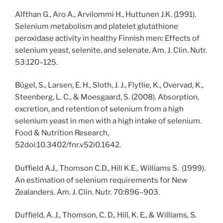
Alfthan G., Aro A., Arvilommi H., Huttunen J.K. (1991).
Selenium metabolism and platelet glutathione
peroxidase activity in healthy Finnish men: Effects of
selenium yeast, selenite, and selenate. Am. J. Clin. Nutr.
53:120–125.
Bügel, S., Larsen, E. H., Sloth, J. J., Flytlie, K., Overvad, K.,
Steenberg, L. C., & Moesgaard, S. (2008). Absorption,
excretion, and retention of selenium from a high
selenium yeast in men with a high intake of selenium.
Food & Nutrition Research,
52doi:10.3402/fnr.v52i0.1642.
Duffield A.J., Thomson C.D., Hill K.E., Williams S. (1999).
An estimation of selenium requirements for New
Zealanders. Am. J. Clin. Nutr. 70:896–903.
Duffield, A. J., Thomson, C. D., Hill, K. E., & Williams, S.