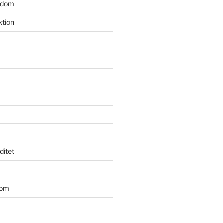
gdom
ktion
iditet
dom