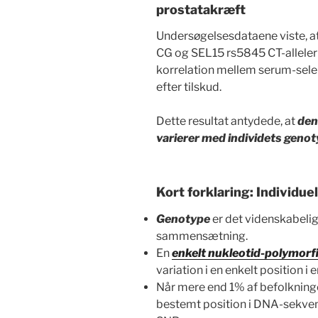
prostatakræft
Undersøgelsesdataene viste, 
CG og SEL15 rs5845 CT-alleler
korrelation mellem serum-sele
efter tilskud.
Dette resultat antydede, at
den
varierer med individets geno
Kort forklaring: Individue
Genotype
er det videnskabelig
sammensætning.
En
enkelt nukleotid-polymor
variation i en enkelt position i
Når mere end 1% af befolkningen
bestemt position i DNA-sekvens