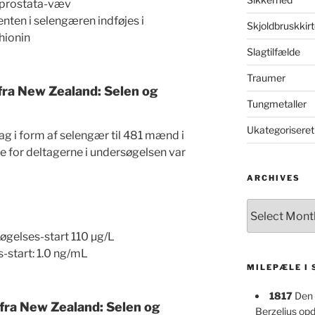
v prostata-væv
ten i selengæren indføjes i
Skjoldbruskkirt
hionin
Slagtilfælde
Traumer
fra New Zealand: Selen og
Tungmetaller
Ukategoriseret
ag i form af selengær til 481 mænd i
 for deltagerne i undersøgelsen var
ARCHIVES
Archives
gelses-start 110 µg/L
-start: 1.0 ng/mL
MILEPÆLE I
1817
Den 
fra New Zealand: Selen og
Berzelius op