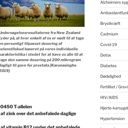
Alzheimers sy
Antioxidantfun
Brystkræft
Undersøgelsesresultaterne fra New Zealand
Cadmium
tyder på, at hver enkelt af os er nødt til at tage
en personligt tilpasset dosering af
Covid-19
selenstilskud baseret på vores individuelle
karakteristika i stedet for at have os alle til at
Detox
tage den samme dosering på 200 mikrogram
dagligt til gavn for prostata [Karunasinghe
Diabetes
2019]
.
Dødelighed
Fertilitet / Grav
HIV/AIDS
0450 T-allelen
Hjerte-karsyg
f zink over det anbefalede daglige
Hypertension
af vitamin B12 under det anbefalede