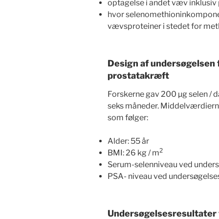
optagelse i andet væv inklusi
hvor selenomethioninkomponen
vævsproteiner i stedet for met
Design af undersøgelsen 
prostatakræft
Forskerne gav 200 µg selen / d
seks måneder. Middelværdierne
som følger:
Alder: 55 år
2
BMI: 26 kg / m
Serum-selenniveau ved undersø
PSA- niveau ved undersøgelses
Undersøgelsesresultater 