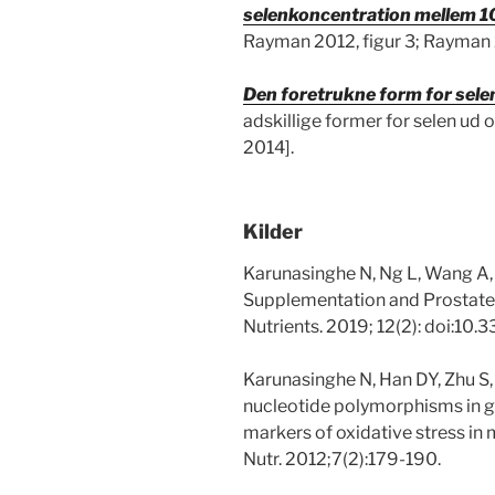
selenkoncentration mellem 10
Rayman 2012, figur 3; Rayman 2
Den foretrukne form for selen
adskillige former for selen ud
2014].
Kilder
Karunasinghe N, Ng L, Wang A,
Supplementation and Prostate 
Nutrients. 2019; 12(2): doi:1
Karunasinghe N, Han DY, Zhu S, 
nucleotide polymorphisms in ge
markers of oxidative stress i
Nutr. 2012;7(2):179-190.