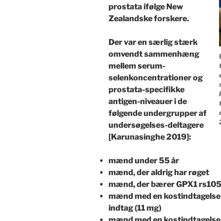
prostata ifølge New
Zealandske forskere.
Der var en særlig stærk
omvendt sammenhæng
mellem serum-
selenkoncentrationer og
prostata-specifikke
antigen-niveauer i de
følgende undergrupper af
undersøgelses-deltagere
[Karunasinghe 2019]:
mænd under 55 år
mænd, der aldrig har røget
mænd, der bærer GPX1 rs105
mænd med en kostindtagelse a
indtag (11 mg)
mænd med en kostindtagelse 