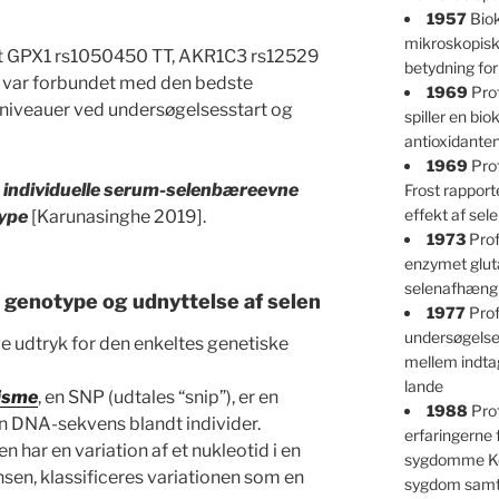
1957
Biok
mikroskopisk
at GPX1 rs1050450 TT, AKR1C3 rs12529
betydning fo
 var forbundet med den bedste
1969
Prof
niveauer ved undersøgelsesstart og
spiller en bio
antioxidante
1969
Prof
 individuelle serum-selenbæreevne
Frost rappor
effekt af se
type
[Karunasinghe 2019].
1973
Prof
enzymet glut
selenafhængi
l genotype og udnyttelse af selen
1977
Prof
undersøgelser
e udtryk for den enkeltes genetiske
mellem indtag
lande
fisme
, en SNP (udtales “snip”), er en
1988
Pro
 en DNA-sekvens blandt individer.
erfaringerne
 har en variation af et nukleotid i en
sygdomme Ke
en, klassificeres variationen som en
sygdom samt 