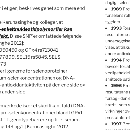
dagligt selen
i et gen, beskrives genet som mere end
1989
Prof
for selens ro
sygdom
te Karunasinghe og kolleger, at
1993
Fors
n-enkeltnukleotidpolymorfier kan
resultaterne 
ekt.
Disse SNP’er omfattede følgende
undersøgelser
nghe 2012]:
viser, at tils
s1050450 og GPx4 rs713041
andre antioxi
877899, SEL15 rs5845, SELS
1994
Prof
373
beviser for, at
Per i generne for selenoproteiner
vedligeholdel
rum-selenkoncentrationen og DNA-
smittede pati
antioxidantaktiviten på den ene side og
1996
Prof
n anden side
resultaterne 
forsøg - den
kræft - som v
mærkede især et signifikant fald i DNA-
virkninger ov
rum-selenkoncentrationer blandt GPx1
prostatakræf
TT-genotypebærere op til et serum-
1997
Prof
og 149 µg/L [Karunasinghe 2012].