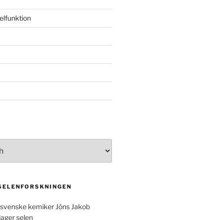
elfunktion
 SELENFORSKNINGEN
svenske kemiker Jöns Jakob
dager selen