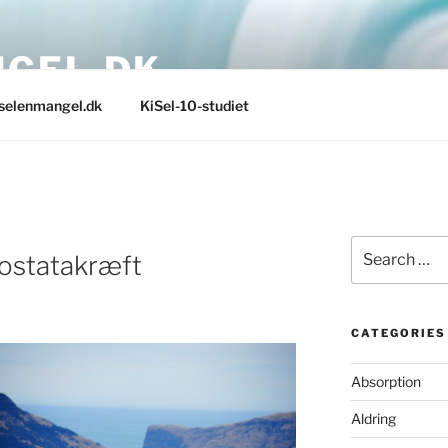
GEL.DK
selenmangel.dk
KiSel-10-studiet
Search
rostatakræft
for:
CATEGORIES
Absorption
Aldring