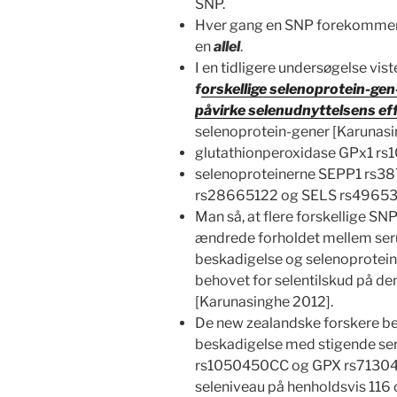
SNP.
Hver gang en SNP forekommer 
en
allel
.
I en tidligere undersøgelse vis
f
orskellige selenoprotein-ge
påvirke selenudnyttelsens eff
selenoprotein-gener [Karunasi
glutathionperoxidase GPx1 r
selenoproteinerne SEPP1 rs3
rs28665122 og SELS rs4965
Man så, at flere forskellige SN
ændrede forholdet mellem se
beskadigelse og selenoprotein-
behovet for selentilskud på de
[Karunasinghe 2012].
De new zealandske forskere be
beskadigelse med stigende se
rs1050450CC og GPX rs713041 
seleniveau på henholdsvis 116 