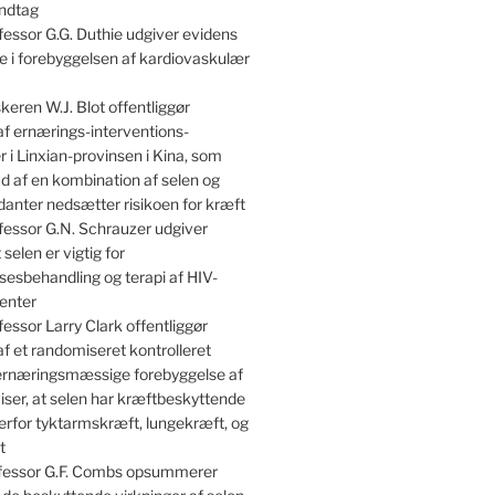
indtag
essor G.G. Duthie udgiver evidens
lle i forebyggelsen af kardiovaskulær
keren W.J. Blot offentliggør
af ernærings-interventions-
 i Linxian-provinsen i Kina, som
kud af en kombination af selen og
danter nedsætter risikoen for kræft
essor G.N. Schrauzer udgiver
 selen er vigtig for
sesbehandling og terapi af HIV-
enter
essor Larry Clark offentliggør
af et randomiseret kontrolleret
 ernæringsmæssige forebyggelse af
iser, at selen har kræftbeskyttende
erfor tyktarmskræft, lungekræft, og
t
essor G.F. Combs opsummerer