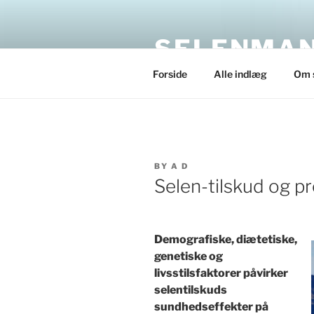
Skip
to
SELENMAN
content
Forside
Alle indlæg
Om 
POSTED
BY
A D
ON
Selen-tilskud og p
Demografiske, diætetiske,
genetiske og
livsstilsfaktorer påvirker
selentilskuds
sundhedseffekter på