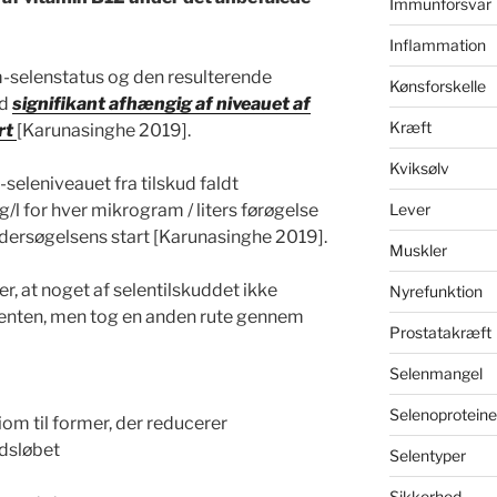
Immunforsvar
Inflammation
m-selenstatus og den resulterende
Kønsforskelle
ud
signifikant afhængig af niveauet af
Kræft
rt
[Karunasinghe 2019].
Kviksølv
seleniveauet fra tilskud faldt
 for hver mikrogram / liters førøgelse
Lever
dersøgelsens start [Karunasinghe 2019].
Muskler
r, at noget af selentilskuddet ikke
Nyrefunktion
ten, men tog en anden rute gennem
Prostatakræft
Selenmangel
Selenoproteine
m til former, der reducerer
edsløbet
Selentyper
Sikkerhed