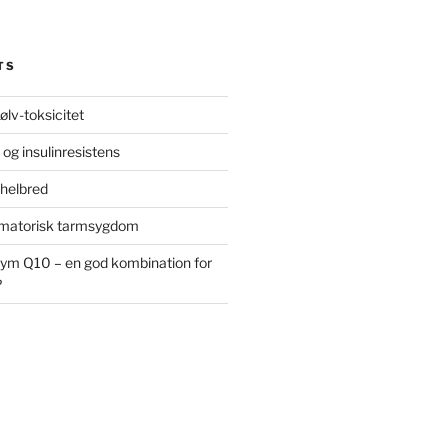
TS
ølv-toksicitet
 og insulinresistens
 helbred
ammatorisk tarmsygdom
ym Q10 – en god kombination for
?