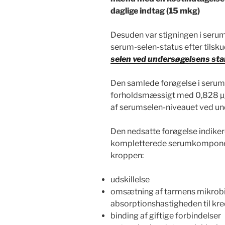
daglige indtag (15 mkg)
Desuden var stigningen i seru
serum-selen-status efter tilsk
selen ved undersøgelsens sta
Den samlede forøgelse i serum-
forholdsmæssigt med 0,828 µg/l
af serumselen-niveauet ved un
Den nedsatte forøgelse indikere
kompletterede serumkomponen
kroppen:
udskillelse
omsætning af tarmens mikrobio
absorptionshastigheden til kr
binding af giftige forbindelser