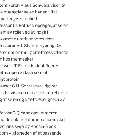
emikeren Klaus Schwarz viser, at
e mængder selen har en vital
r pattedyrs sundhed
essor J.T. Rotruck opdager, at selen
kemisk rolle ved at indgå i
nzymet glutathionperoxidase
essorer R.J. Shamberger og D.V.
terer om en mulig kræftbeskyttende
len hos mennesker
essor J.T. Rotruck identificerer
athionperoxidase som et
gt protein
essor G.N. Schrauzer udgiver
, der viser en omvendt korrelation
 af selen og kræftdødelighed i 27
fessor G.Q Yang opsummerer
 fra de selenrelaterede endemiske
shans syge og Kashin-Beck
om vigtigheden af et passende