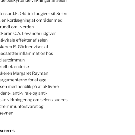
 de beskyttende virkninger af selen
essor J.E. Oldfield udgiver sit Selen
, en kortlægning af områder med
rundt om i verden
skeren O.A. Levander udgiver
ti-virale effekter af selen
keren R. Gärtner viser, at
 nedsætter inflammation hos
ed autoimmun
irtelbetændelse
skeren Margaret Rayman
argumenterne for at øge
sen med henblik på at aktivere
dant-, anti-virale og anti-
ske virkninger og om selens succes
dre immunforsvaret og
nsevnen
MMENTS