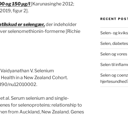
0 og 150 µg/l
[Karunasinghe 2012;
019, figur 2].
RECENT POS
tilskud er selengær,
der indeholder
 over selenomethionin-formerne [Richie
Selen- og kviks
Selen, diabetes
Selen og vores
Selen til infl
 Vaidyanathan V. Selenium
Selen og coenz
Health in a New Zealand Cohort.
hjertesundhed
0.3390/nu12010002.
et al. Serum selenium and single-
nes for selenoproteins: relationship to
n men from Auckland, New Zealand. Genes