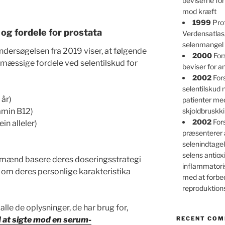
beviserne for
mod kræft
1999
Prof
 og fordele for prostata
Verdensatlas
selenmangel 
dersøgelsen fra 2019 viser, at følgende
2000
For
smæssige fordele ved selentilskud for
beviser for an
2002
Fors
selentilskud
 år)
patienter m
tamin B12)
skjoldbruskk
2002
For
in alleler)
præsenterer 
selenindtagel
selens antioxi
r mænd basere deres doseringsstrategi
inflammatori
n om deres personlige karakteristika
med at forbe
reproduktio
alle de oplysninger, de har brug for,
 at sigte mod en serum-
RECENT CO