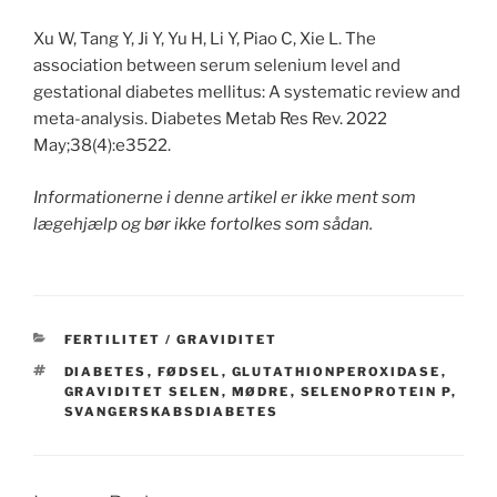
Xu W, Tang Y, Ji Y, Yu H, Li Y, Piao C, Xie L. The
association between serum selenium level and
gestational diabetes mellitus: A systematic review and
meta-analysis. Diabetes Metab Res Rev. 2022
May;38(4):e3522.
Informationerne i denne artikel er ikke ment som
lægehjælp og bør ikke fortolkes som sådan.
CATEGORIES
FERTILITET / GRAVIDITET
TAGS
DIABETES
,
FØDSEL
,
GLUTATHIONPEROXIDASE
,
GRAVIDITET SELEN
,
MØDRE
,
SELENOPROTEIN P
,
SVANGERSKABSDIABETES