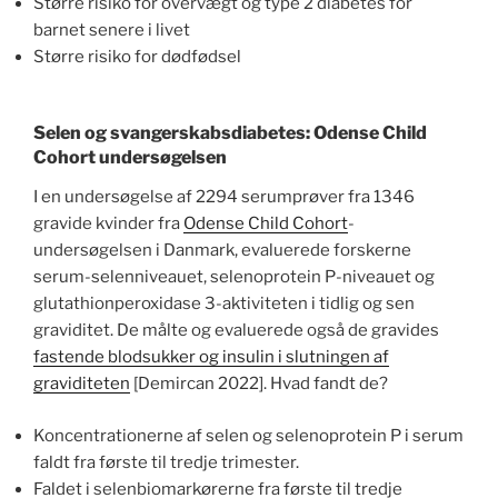
Større risiko for overvægt og type 2 diabetes for
barnet senere i livet
Større risiko for dødfødsel
Selen og svangerskabsdiabetes: Odense Child
Cohort undersøgelsen
I en undersøgelse af 2294 serumprøver fra 1346
gravide kvinder fra
Odense Child Cohort
-
undersøgelsen i Danmark, evaluerede forskerne
serum-selenniveauet, selenoprotein P-niveauet og
glutathionperoxidase 3-aktiviteten i tidlig og sen
graviditet. De målte og evaluerede også de gravides
fastende blodsukker og insulin i slutningen af
graviditeten
[Demircan 2022]. Hvad fandt de?
Koncentrationerne af selen og selenoprotein P i serum
faldt fra første til tredje trimester.
Faldet i selenbiomarkørerne fra første til tredje