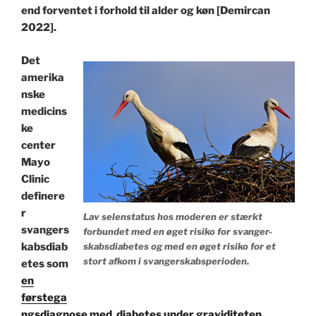
end forventet i forhold til alder og køn [Demircan
2022].
Det
amerika
nske
medicins
ke
center
Mayo
Clinic
definere
r
Lav selenstatus hos moderen er stærkt
svangers
forbundet med en øget risiko for svanger-
kabsdiab
skabsdiabetes og med en øget risiko for et
stort afkom i svangerskabsperioden.
etes som
en
førstega
ngsdiagnose med diabetes under graviditeten.