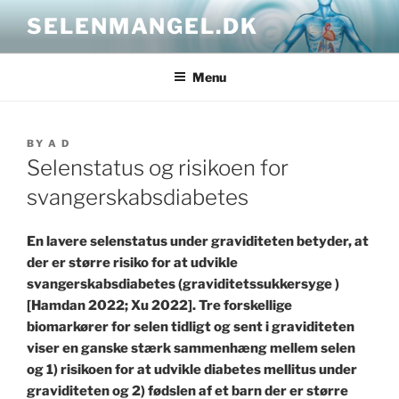
Skip
SELENMANGEL.DK
to
content
Menu
POSTED
BY
A D
ON
Selenstatus og risikoen for
svangerskabsdiabetes
En lavere selenstatus under graviditeten betyder, at
der er større risiko for at udvikle
svangerskabsdiabetes (graviditetssukkersyge )
[Hamdan 2022; Xu 2022]. Tre forskellige
biomarkører for selen tidligt og sent i graviditeten
viser en ganske stærk sammenhæng mellem selen
og 1) risikoen for at udvikle diabetes mellitus under
graviditeten og 2) fødslen af et barn der er større