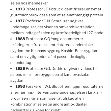
selen hos mennesker
1973
Professor J.T. Rotruck identificerer enzymet
glutathionperoxidase som et selenafhængigt protein
1977
Professor G.N. Schrauzer udgiver
undersøgelser, der viser en omvendt korrelation
mellem indtag af selen og kræftdødelighed i 27 lande
1988
Professor G.Q Yang opsummerer
erfaringerne fra de selenrelaterede endemiske
sygdomme Keshans syge og Kashin-Beck sygdom
samt om vigtigheden af et passende dagligt
selenindtag
1989
Professor G.G. Duthie udgiver evidens for
selens rolle i forebyggelsen af kardiovaskulær
sygdom
1993
Forskeren W.J. Blot offentliggør resultaterne
af ernærings-interventions-undersøgelser i Linxian-
provinsen i Kina, som viser, at tilskud af en
kombination af selen og andre antioxidanter
nedsætter risikoen for kræft