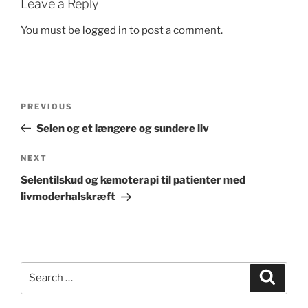
Leave a Reply
You must be
logged in
to post a comment.
Post
Previous
PREVIOUS
navigation
Post
Selen og et længere og sundere liv
Next
NEXT
Post
Selentilskud og kemoterapi til patienter med
livmoderhalskræft
Search
Search
for: