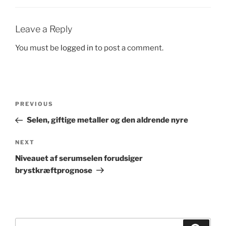
Leave a Reply
You must be
logged in
to post a comment.
Post
Previous
PREVIOUS
navigation
Post
Selen, giftige metaller og den aldrende nyre
Next
NEXT
Post
Niveauet af serumselen forudsiger
brystkræftprognose
Search