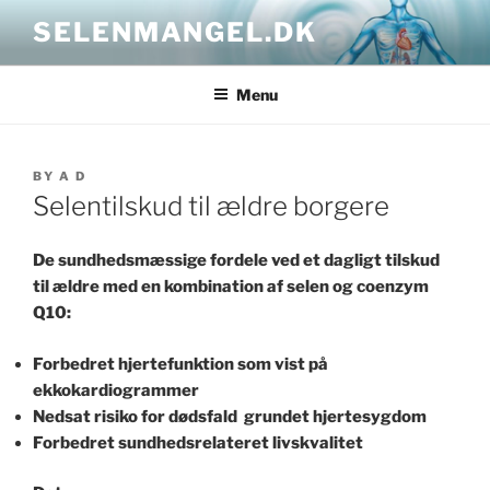
Skip
SELENMANGEL.DK
to
content
Menu
POSTED
BY
A D
ON
Selentilskud til ældre borgere
De sundhedsmæssige fordele ved et dagligt tilskud
til ældre med en kombination af selen og coenzym
Q10:
Forbedret hjertefunktion som vist på
ekkokardiogrammer
Nedsat risiko for dødsfald grundet hjertesygdom
Forbedret sundhedsrelateret livskvalitet