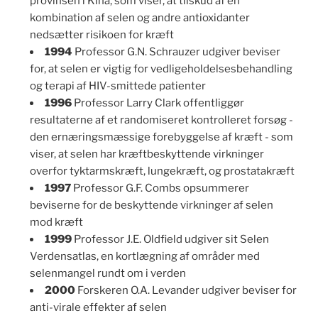
provinsen i Kina, som viser, at tilskud af en
kombination af selen og andre antioxidanter
nedsætter risikoen for kræft
1994
Professor G.N. Schrauzer udgiver beviser
for, at selen er vigtig for vedligeholdelsesbehandling
og terapi af HIV-smittede patienter
1996
Professor Larry Clark offentliggør
resultaterne af et randomiseret kontrolleret forsøg -
den ernæringsmæssige forebyggelse af kræft - som
viser, at selen har kræftbeskyttende virkninger
overfor tyktarmskræft, lungekræft, og prostatakræft
1997
Professor G.F. Combs opsummerer
beviserne for de beskyttende virkninger af selen
mod kræft
1999
Professor J.E. Oldfield udgiver sit Selen
Verdensatlas, en kortlægning af områder med
selenmangel rundt om i verden
2000
Forskeren O.A. Levander udgiver beviser for
anti-virale effekter af selen