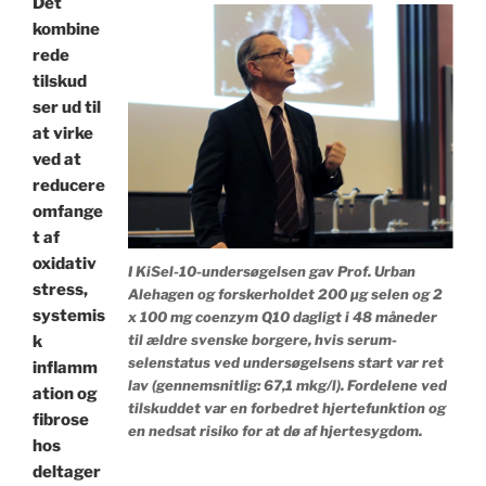
Det
kombine
rede
tilskud
ser ud til
at virke
ved at
reducere
omfange
t af
oxidativ
I KiSel-10-undersøgelsen gav Prof. Urban
stress,
Alehagen og forskerholdet 200 µg selen og 2
systemis
x 100 mg coenzym Q10 dagligt i 48 måneder
til ældre svenske borgere, hvis serum-
k
selenstatus ved undersøgelsens start var ret
inflamm
lav (gennemsnitlig: 67,1 mkg/l). Fordelene ved
ation og
tilskuddet var en forbedret hjertefunktion og
fibrose
en nedsat risiko for at dø af hjertesygdom.
hos
deltager