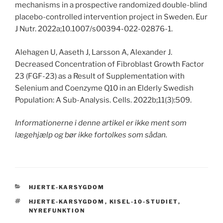
mechanisms in a prospective randomized double-blind
placebo-controlled intervention project in Sweden. Eur
J Nutr. 2022a;10.1007/s00394-022-02876-1.
Alehagen U, Aaseth J, Larsson A, Alexander J.
Decreased Concentration of Fibroblast Growth Factor
23 (FGF-23) as a Result of Supplementation with
Selenium and Coenzyme Q10 in an Elderly Swedish
Population: A Sub-Analysis. Cells. 2022b;11(3):509.
Informationerne i denne artikel er ikke ment som
lægehjælp og bør ikke fortolkes som sådan.
CATEGORIES
HJERTE-KARSYGDOM
TAGS
HJERTE-KARSYGDOM
,
KISEL-10-STUDIET
,
NYREFUNKTION