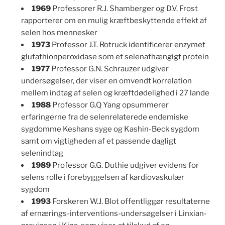
1969
Professorer R.J. Shamberger og D.V. Frost
rapporterer om en mulig kræftbeskyttende effekt af
selen hos mennesker
1973
Professor J.T. Rotruck identificerer enzymet
glutathionperoxidase som et selenafhængigt protein
1977
Professor G.N. Schrauzer udgiver
undersøgelser, der viser en omvendt korrelation
mellem indtag af selen og kræftdødelighed i 27 lande
1988
Professor G.Q Yang opsummerer
erfaringerne fra de selenrelaterede endemiske
sygdomme Keshans syge og Kashin-Beck sygdom
samt om vigtigheden af et passende dagligt
selenindtag
1989
Professor G.G. Duthie udgiver evidens for
selens rolle i forebyggelsen af kardiovaskulær
sygdom
1993
Forskeren W.J. Blot offentliggør resultaterne
af ernærings-interventions-undersøgelser i Linxian-