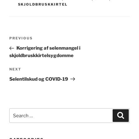
SKJOLDBRUSKKIRTEL
Post
Previous
PREVIOUS
navigation
Post
Korrigering af selenmangel i
skjoldbruskkirtelsygdomme
Next
NEXT
Post
Selentilskud og COVID-19
Search
Search
for: