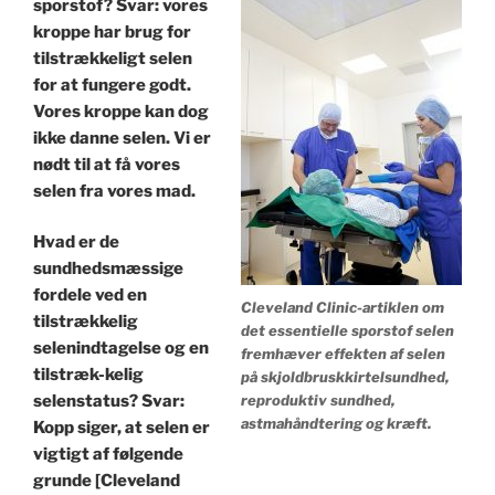
sporstof? Svar: vores
kroppe har brug for
tilstrækkeligt selen
for at fungere godt.
Vores kroppe kan dog
ikke danne selen. Vi er
nødt til at få vores
selen fra vores mad.
Hvad er de
sundhedsmæssige
fordele ved en
Cleveland Clinic-artiklen om
tilstrækkelig
det essentielle sporstof selen
selenindtagelse og en
fremhæver effekten af ​​selen
tilstræk-kelig
på skjoldbruskkirtelsundhed,
reproduktiv sundhed,
selenstatus? Svar:
astmahåndtering og kræft.
Kopp siger, at selen er
vigtigt af følgende
grunde [Cleveland