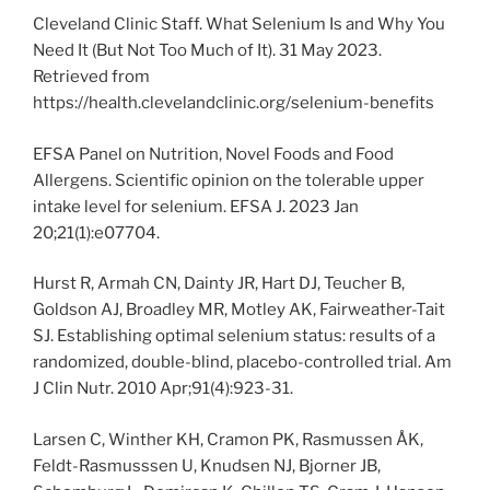
Cleveland Clinic Staff. What Selenium Is and Why You
Need It (But Not Too Much of It). 31 May 2023.
Retrieved from
https://health.clevelandclinic.org/selenium-benefits
EFSA Panel on Nutrition, Novel Foods and Food
Allergens. Scientific opinion on the tolerable upper
intake level for selenium. EFSA J. 2023 Jan
20;21(1):e07704.
Hurst R, Armah CN, Dainty JR, Hart DJ, Teucher B,
Goldson AJ, Broadley MR, Motley AK, Fairweather-Tait
SJ. Establishing optimal selenium status: results of a
randomized, double-blind, placebo-controlled trial. Am
J Clin Nutr. 2010 Apr;91(4):923-31.
Larsen C, Winther KH, Cramon PK, Rasmussen ÅK,
Feldt-Rasmusssen U, Knudsen NJ, Bjorner JB,