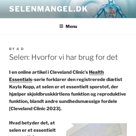
Skip
SELENMANGEL.DK
to
content
Menu
POSTED
BY
A D
ON
Selen: Hvorfor vi har brug for det
I en online artikel i Cleveland Clinic’s
Health
Essentials
-serie forklarer den registrerede diætist
Kayla Kopp, at selen er et essentielt sporstof, der
hjælper skjoldbruskkirtlens funktion og reproduktive
funktion, blandt andre sundhedsmæssige fordele
[Cleveland Clinic 2023].
Hvad betyder det, at
selen er et essentielt