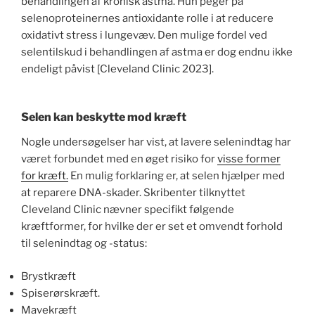
behandlingen af ​​kronisk astma. Hun peger på
selenoproteinernes antioxidante rolle i at reducere
oxidativt stress i lungevæv. Den mulige fordel ved
selentilskud i behandlingen af ​​astma er dog endnu ikke
endeligt påvist [Cleveland Clinic 2023].
Selen kan beskytte mod kræft
Nogle undersøgelser har vist, at lavere selenindtag har
været forbundet med en øget risiko for
visse former
for kræft.
En mulig forklaring er, at selen hjælper med
at reparere DNA-skader. Skribenter tilknyttet
Cleveland Clinic nævner specifikt følgende
kræftformer, for hvilke der er set et omvendt forhold
til selenindtag og -status:
Brystkræft
Spiserørskræft.
Mavekræft