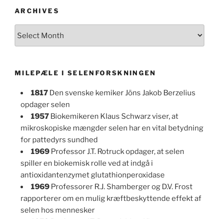
ARCHIVES
Archives
MILEPÆLE I SELENFORSKNINGEN
1817
Den svenske kemiker Jöns Jakob Berzelius
opdager selen
1957
Biokemikeren Klaus Schwarz viser, at
mikroskopiske mængder selen har en vital betydning
for pattedyrs sundhed
1969
Professor J.T. Rotruck opdager, at selen
spiller en biokemisk rolle ved at indgå i
antioxidantenzymet glutathionperoxidase
1969
Professorer R.J. Shamberger og D.V. Frost
rapporterer om en mulig kræftbeskyttende effekt af
selen hos mennesker