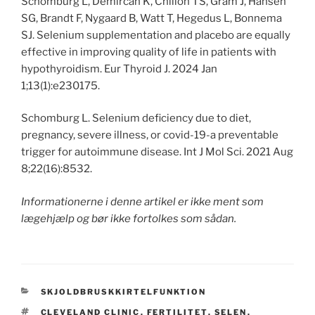
Schomburg L, Demircan K, Chillon TS, Gram J, Hansen
SG, Brandt F, Nygaard B, Watt T, Hegedus L, Bonnema
SJ. Selenium supplementation and placebo are equally
effective in improving quality of life in patients with
hypothyroidism. Eur Thyroid J. 2024 Jan
1;13(1):e230175.
Schomburg L. Selenium deficiency due to diet,
pregnancy, severe illness, or covid-19-a preventable
trigger for autoimmune disease. Int J Mol Sci. 2021 Aug
8;22(16):8532.
Informationerne i denne artikel er ikke ment som
lægehjælp og bør ikke fortolkes som sådan.
CATEGORIES
SKJOLDBRUSKKIRTELFUNKTION
TAGS
CLEVELAND CLINIC
,
FERTILITET
,
SELEN
,