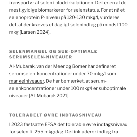
transportør af selen i blodcirkulationen. Det er en af ​​de
mest gyldige biomarkører for selenstatus. For at nå et
selenoprotein P-niveau på 120-130 mkg/l, vurderes
det, at der kræves et dagligt selenindtag på mindst 100
mkg [Larsen 2024].
SELENMANGEL OG SUB-OPTIMALE
SERUMSELEN-NIVEAUER
Al-Mubarak, van der Meer og Bomer har defineret
serumselen-koncentrationer under 70 mkg/l som
mangelniveauer
. De har bemærket, at serum-
selenkoncentrationer under 100 mkg/l er suboptimale
niveauer [Al-Mubarak 2021].
TOLERABELT ØVRE INDTAGSNIVEAU
I 2023 fastsatte EFSA det tolerable
øvre indtagsniveau
for selen til 255 mkg/dag. Det inkluderer indtag fra