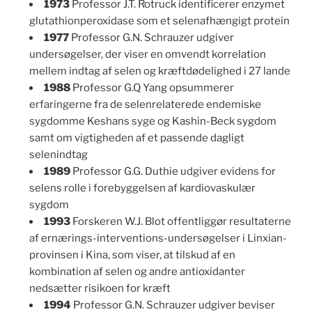
1973
Professor J.T. Rotruck identificerer enzymet
glutathionperoxidase som et selenafhængigt protein
1977
Professor G.N. Schrauzer udgiver
undersøgelser, der viser en omvendt korrelation
mellem indtag af selen og kræftdødelighed i 27 lande
1988
Professor G.Q Yang opsummerer
erfaringerne fra de selenrelaterede endemiske
sygdomme Keshans syge og Kashin-Beck sygdom
samt om vigtigheden af et passende dagligt
selenindtag
1989
Professor G.G. Duthie udgiver evidens for
selens rolle i forebyggelsen af kardiovaskulær
sygdom
1993
Forskeren W.J. Blot offentliggør resultaterne
af ernærings-interventions-undersøgelser i Linxian-
provinsen i Kina, som viser, at tilskud af en
kombination af selen og andre antioxidanter
nedsætter risikoen for kræft
1994
Professor G.N. Schrauzer udgiver beviser