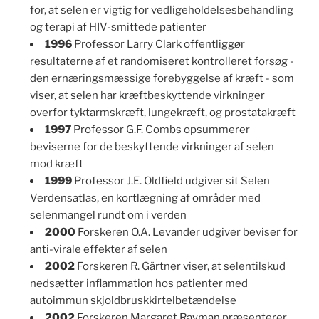
for, at selen er vigtig for vedligeholdelsesbehandling
og terapi af HIV-smittede patienter
1996
Professor Larry Clark offentliggør
resultaterne af et randomiseret kontrolleret forsøg -
den ernæringsmæssige forebyggelse af kræft - som
viser, at selen har kræftbeskyttende virkninger
overfor tyktarmskræft, lungekræft, og prostatakræft
1997
Professor G.F. Combs opsummerer
beviserne for de beskyttende virkninger af selen
mod kræft
1999
Professor J.E. Oldfield udgiver sit Selen
Verdensatlas, en kortlægning af områder med
selenmangel rundt om i verden
2000
Forskeren O.A. Levander udgiver beviser for
anti-virale effekter af selen
2002
Forskeren R. Gärtner viser, at selentilskud
nedsætter inflammation hos patienter med
autoimmun skjoldbruskkirtelbetændelse
2002
Forskeren Margaret Rayman præsenterer