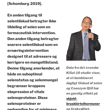
[Schomburg 2019].
En anden tilgang til
selentilskud betragter ikke
tildeling af selen som en
farmaceutisk intervention.
Den anden tilgang betragter
snarere selentilskud som en
ernæringsintervention
designet til at adressere og
korrigere en mangeltilstand.
Data fra det svenske
Denne tilgang anerkender, at
KiSel-10 studie viser,
både en suboptimal
at et kombineret
selenstatus og selenmangel
dagligt tilskud af selen
begrænser kroppens
og Coenzym Q10 har
ekspression af vitale
en gavnlig effekt på
selenoproteiner. Disse
skjold-
selenoproteiner er
bruskkirtelhormoner
og livskvalitet.
nødvendige for at minimere