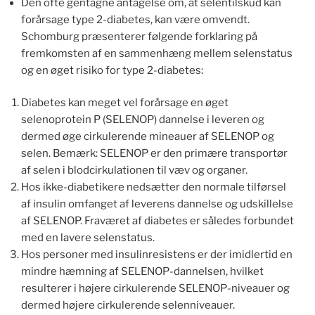
Den ofte gentagne antagelse om, at selentilskud kan
forårsage type 2-diabetes, kan være omvendt.
Schomburg præsenterer følgende forklaring på
fremkomsten af en sammenhæng mellem selenstatus
og en øget risiko for type 2-diabetes:
Diabetes kan meget vel forårsage en øget
selenoprotein P (SELENOP) dannelse i leveren og
dermed øge cirkulerende mineauer af SELENOP og
selen. Bemærk: SELENOP er den primære transportør
af selen i blodcirkulationen til væv og organer.
Hos ikke-diabetikere nedsætter den normale tilførsel
af insulin omfanget af leverens dannelse og udskillelse
af ​​SELENOP. Fraværet af diabetes er således forbundet
med en lavere selenstatus.
Hos personer med insulinresistens er der imidlertid en
mindre hæmning af SELENOP-dannelsen, hvilket
resulterer i højere cirkulerende SELENOP-niveauer og
dermed højere cirkulerende selenniveauer.