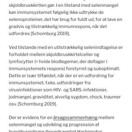
skjoldbruskkirtlen gør. I en tilstand med selenmangel
kan immunsystemet følgelig ikke udtrykke de
selenoproteiner, det har brug for fuldt ud, for at lave en
gradvis og tilstrækkelig immunrespons, når det
udfordres [Schomburg 2019].
Ved tilstande med en utilstrækkelig selenindtagelse er
forholdet mellem skjoldbruskkirtelceller og
lymfocytter (= hvide blodlegemer, der deltager i
immunsystemets respons) forstyrret og suboptimalt.
Dette er især tilfældet, når der er en udfordring for
immunsystemet, f.eks. udfordringer fra
virusinfektioner som HIV- og SARS-infektioner,
jodmangel, graviditet, alvorlig sygdom, chock, traumer
osv. [Schomburg 2019].
Der er evidens for en
årsagssammenhæng
mellem
selenmangel og udvikling og progression af
hypothyroidisme (hovedsageligt Hashimotos