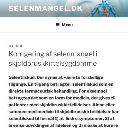
Skip
SELENMANGEL.DK
to
content
Menu
POSTED
BY
A D
ON
Korrigering af selenmangel i
skjoldbruskkirtelsygdomme
Selentilskud. Der synes at være to forskellige
tilgange. En tilgang betragter selentilskud som en
direkte farmaceutisk behandling. For eksempel
betragtes det som en form for medicin, der gives til
patienter med skjoldbruskkirtellidelser. Alene eller
sammen med medicin til skjoldbruskkirtellidelser har
selentilskud til formål 1) at lindre symptomer, 2) at
bremse udviklingen af ​​lidelsen og 3) måske at kurere