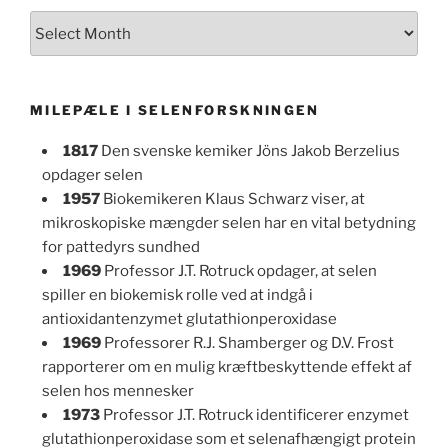
Archives
MILEPÆLE I SELENFORSKNINGEN
1817
Den svenske kemiker Jöns Jakob Berzelius
opdager selen
1957
Biokemikeren Klaus Schwarz viser, at
mikroskopiske mængder selen har en vital betydning
for pattedyrs sundhed
1969
Professor J.T. Rotruck opdager, at selen
spiller en biokemisk rolle ved at indgå i
antioxidantenzymet glutathionperoxidase
1969
Professorer R.J. Shamberger og D.V. Frost
rapporterer om en mulig kræftbeskyttende effekt af
selen hos mennesker
1973
Professor J.T. Rotruck identificerer enzymet
glutathionperoxidase som et selenafhængigt protein