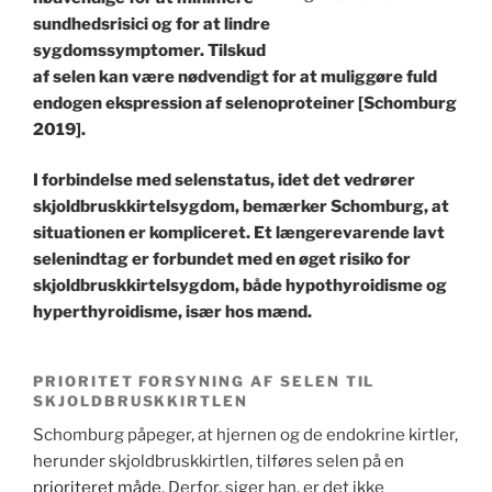
sundhedsrisici og for at lindre
sygdomssymptomer. Tilskud
af selen kan være nødvendigt for at muliggøre fuld
endogen ekspression af selenoproteiner [Schomburg
2019].
I forbindelse med selenstatus, idet det vedrører
skjoldbruskkirtelsygdom, bemærker Schomburg, at
situationen er kompliceret. Et længerevarende lavt
selenindtag er forbundet med en øget risiko for
skjoldbruskkirtelsygdom, både hypothyroidisme og
hyperthyroidisme, især hos mænd.
PRIORITET FORSYNING AF SELEN TIL
SKJOLDBRUSKKIRTLEN
Schomburg påpeger, at hjernen og de endokrine kirtler,
herunder skjoldbruskkirtlen, tilføres selen på en
prioriteret måde
. Derfor, siger han, er det ikke