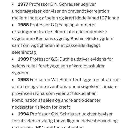
1977
Professor G.N. Schrauzer udgiver
undersøgelser, der viser en omvendt korrelation
mellem indtag af selen og kræftdødelighed i 27 lande
1988
Professor G.Q Yang opsummerer
erfaringerne fra de selenrelaterede endemiske
sygdomme Keshans syge og Kashin-Beck sygdom
samt om vigtigheden af et passende dagligt
selenindtag
1989
Professor G.G. Duthie udgiver evidens for
selens rolle i forebyggelsen af kardiovaskulær
sygdom
1993
Forskeren W.J. Blot offentliggør resultaterne
af ernærings-interventions-undersøgelser i Linxian-
provinsen i Kina, som viser, at tilskud af en
kombination af selen og andre antioxidanter
nedsætter risikoen for kræft
1994
Professor G.N. Schrauzer udgiver beviser
for, at selen er vigtig for vedligeholdelsesbehandling
og terapi af HIV-smittede patienter