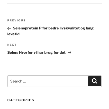
Post
Previous
PREVIOUS
navigation
Post
Selenoprotein P for bedre livskvalitet og lang
levetid
Next
NEXT
Post
Selen: Hvorfor vi har brug for det
Search
Search
for:
CATEGORIES