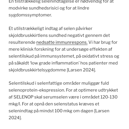
En tilstrækkelig selenindtagelse er nødvendig for at
modvirke sundhedsrisici og for at lindre
sygdomssymptomer.
Et utilstrækkeligt indtag af selen påvirker
skjoldbruskkirtlens sundhed negativt gennem det
resulterende
nedsatte immunrespons.
Vi har brug for
mere klinisk forskning for at undersøge effekten af ​​
selentilskud på immunsystemet, på oxidativt stress og
på såkaldt ‘low grade inflammation’ hos patienter med
skjoldbruskkirtelsygdomme [Larsen 2024].
Selentilskud i selenfattige områder muliggør fuld
selenoprotein-ekspression. For at optimere udtrykket
af SELENOP skal serumselen være i området 120-130
mkg/l. For at opnå den selenstatus kræves et
selenindtag på mindst 100 mkg om dagen [Larsen
2024].