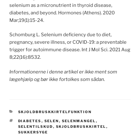
selenium as a micronutrient in thyroid disease,
diabetes, and beyond. Hormones (Athens). 2020
Mar;19(1):15-24.
Schomburg L. Selenium deficiency due to diet,
pregnancy, severe illness, or COVID-19: a preventable
trigger for autoimmune disease. Int J Mol Sci. 2021 Aug
8;22(16):8532.
Informationerne i denne artikel er ikke ment som
lægehjælp og bør ikke fortolkes som sådan.
CATEGORIES
SKJOLDBRUSKKIRTELFUNKTION
TAGS
DIABETES
,
SELEN
,
SELENMANGEL
,
SELENTILSKUD
,
SKJOLDBRUSKKIRTEL
,
SUKKERSYGE