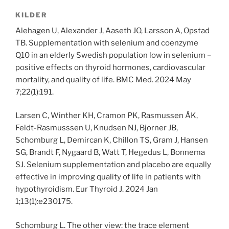
KILDER
Alehagen U, Alexander J, Aaseth JO, Larsson A, Opstad
TB. Supplementation with selenium and coenzyme
Q10 in an elderly Swedish population low in selenium –
positive effects on thyroid hormones, cardiovascular
mortality, and quality of life. BMC Med. 2024 May
7;22(1):191.
Larsen C, Winther KH, Cramon PK, Rasmussen ÅK,
Feldt-Rasmusssen U, Knudsen NJ, Bjorner JB,
Schomburg L, Demircan K, Chillon TS, Gram J, Hansen
SG, Brandt F, Nygaard B, Watt T, Hegedus L, Bonnema
SJ. Selenium supplementation and placebo are equally
effective in improving quality of life in patients with
hypothyroidism. Eur Thyroid J. 2024 Jan
1;13(1):e230175.
Schomburg L. The other view: the trace element