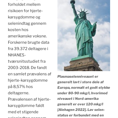
forholdet mellem
risikoen for hjerte-
karsygdomme og
selenindtag gennem
kosten hos
amerikanske voksne.
Forskerne brugte data
fra 39.372 deltagere i
NHANES-
tværsnitsstudiet fra
2003-2018. De fandt
en samlet prævalens af
Plasmaselenniveauet er
hjerte-karsygdomme
generelt lavt i store dele af
på 8,57% hos
Europa, normalt et godt stykke
deltagerne.
under 80-90 mkg/l, hvorimod
niveauet i Nord-amerika
Prævalensen af ​​hjerte-
generelt er over 120 mkg/l
karsygdomme faldt
[Alehagen 2022]. Lav selen-
med et stigende
status er forbundet med en