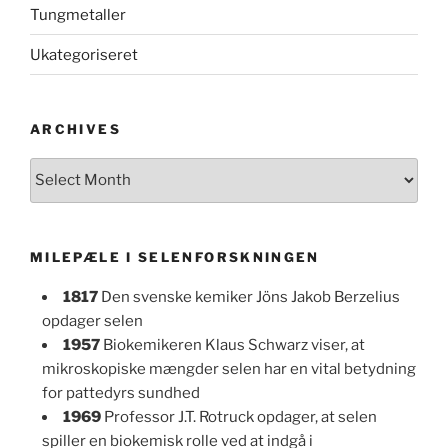
Tungmetaller
Ukategoriseret
ARCHIVES
Archives
MILEPÆLE I SELENFORSKNINGEN
1817
Den svenske kemiker Jöns Jakob Berzelius
opdager selen
1957
Biokemikeren Klaus Schwarz viser, at
mikroskopiske mængder selen har en vital betydning
for pattedyrs sundhed
1969
Professor J.T. Rotruck opdager, at selen
spiller en biokemisk rolle ved at indgå i