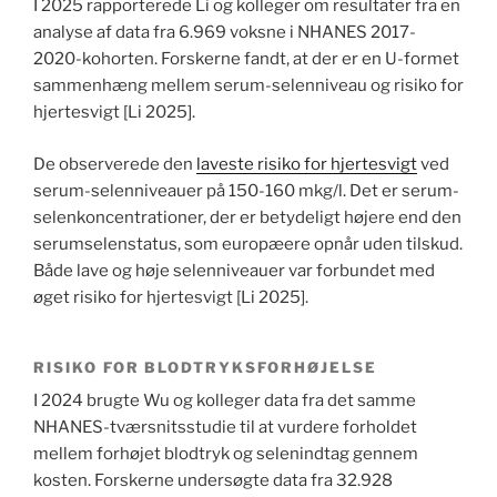
I 2025 rapporterede Li og kolleger om resultater fra en
analyse af data fra 6.969 voksne i NHANES 2017-
2020-kohorten. Forskerne fandt, at der er en U-formet
sammenhæng mellem serum-selenniveau og risiko for
hjertesvigt [Li 2025].
De observerede den
laveste risiko for hjertesvigt
ved
serum-selenniveauer på 150-160 mkg/l. Det er serum-
selenkoncentrationer, der er betydeligt højere end den
serumselenstatus, som europæere opnår uden tilskud.
Både lave og høje selenniveauer var forbundet med
øget risiko for hjertesvigt [Li 2025].
RISIKO FOR BLODTRYKSFORHØJELSE
I 2024 brugte Wu og kolleger data fra det samme
NHANES-tværsnitsstudie til at vurdere forholdet
mellem forhøjet blodtryk og selenindtag gennem
kosten. Forskerne undersøgte data fra 32.928