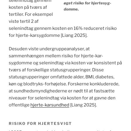
selenindtag gennem
øget risiko for hjertesyg-
kosten på tværs af
domme.
tertiler. For eksempel
viste tertil 2 af
selenindtag gennem kosten en 16% reduceret risiko
for hjerte-karsygdomme [Liang 2025].
Desuden viste undergruppeanalyser, at
sammenhængen mellem risiko for hjerte-kar-
sygdomme og selenindtag via kosten var konsistent på
tværs af forskellige statusgrupperinger. Disse
statusgrupperinger omfattede alder, BMI, diabetes,
køn og blodtryks-forhøjelse. Forskerne konkluderede,
at sundhedsmyndighederne er nødt til at fastsætte
niveauer for selenindtag via kosten for at gavne den
offentlige
hjerte-karsundhed
[Liang 2025].
RISIKO FOR HJERTESVIGT