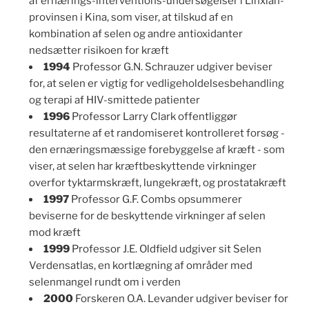
af ernærings-interventions-undersøgelser i Linxian-
provinsen i Kina, som viser, at tilskud af en
kombination af selen og andre antioxidanter
nedsætter risikoen for kræft
1994
Professor G.N. Schrauzer udgiver beviser
for, at selen er vigtig for vedligeholdelsesbehandling
og terapi af HIV-smittede patienter
1996
Professor Larry Clark offentliggør
resultaterne af et randomiseret kontrolleret forsøg -
den ernæringsmæssige forebyggelse af kræft - som
viser, at selen har kræftbeskyttende virkninger
overfor tyktarmskræft, lungekræft, og prostatakræft
1997
Professor G.F. Combs opsummerer
beviserne for de beskyttende virkninger af selen
mod kræft
1999
Professor J.E. Oldfield udgiver sit Selen
Verdensatlas, en kortlægning af områder med
selenmangel rundt om i verden
2000
Forskeren O.A. Levander udgiver beviser for