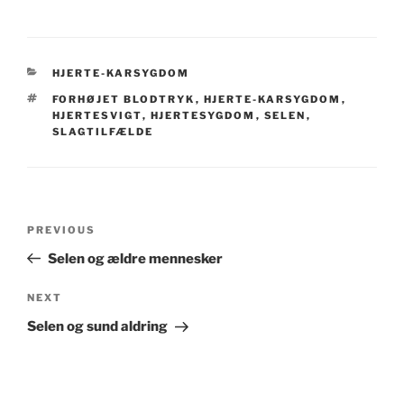
CATEGORIES
HJERTE-KARSYGDOM
TAGS
FORHØJET BLODTRYK
,
HJERTE-KARSYGDOM
,
HJERTESVIGT
,
HJERTESYGDOM
,
SELEN
,
SLAGTILFÆLDE
Post
Previous
PREVIOUS
navigation
Post
Selen og ældre mennesker
Next
NEXT
Post
Selen og sund aldring