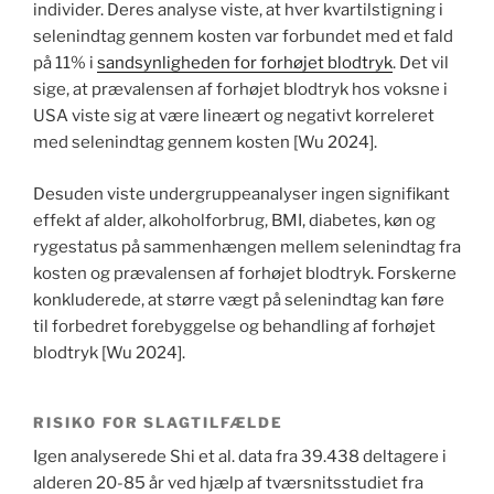
individer. Deres analyse viste, at hver kvartilstigning i
selenindtag gennem kosten var forbundet med et fald
på 11% i
sandsynligheden for forhøjet blodtryk
. Det vil
sige, at prævalensen af ​​forhøjet blodtryk hos voksne i
USA viste sig at være lineært og negativt korreleret
med selenindtag gennem kosten [Wu 2024].
Desuden viste undergruppeanalyser ingen signifikant
effekt af alder, alkoholforbrug, BMI, diabetes, køn og
rygestatus på sammenhængen mellem selenindtag fra
kosten og prævalensen af forhøjet blodtryk. Forskerne
konkluderede, at større vægt på selenindtag kan føre
til forbedret forebyggelse og behandling af forhøjet
blodtryk [Wu 2024].
RISIKO FOR SLAGTILFÆLDE
Igen analyserede Shi et al. data fra 39.438 deltagere i
alderen 20-85 år ved hjælp af tværsnitsstudiet fra