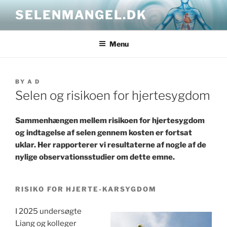
Skip
SELENMANGEL.DK
to
content
Menu
POSTED
BY
A D
ON
Selen og risikoen for hjertesygdom
Sammenhængen mellem risikoen for hjertesygdom
og indtagelse af selen gennem kosten er fortsat
uklar. Her rapporterer vi resultaterne af nogle af de
nylige observationsstudier om dette emne.
RISIKO FOR HJERTE-KARSYGDOM
I 2025 undersøgte
Liang og kolleger