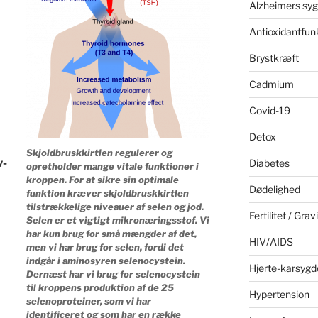
Alzheimers sy
Antioxidantfun
Brystkræft
Cadmium
Covid-19
Detox
Skjoldbruskkirtlen regulerer og
v-
Diabetes
opretholder mange vitale funktioner i
kroppen. For at sikre sin optimale
Dødelighed
funktion kræver skjoldbruskkirtlen
tilstrækkelige niveauer af selen og jod.
Fertilitet / Grav
Selen er et vigtigt mikronæringsstof. Vi
har kun brug for små mængder af det,
HIV/AIDS
men vi har brug for selen, fordi det
indgår i aminosyren selenocystein.
Hjerte-karsyg
Dernæst har vi brug for selenocystein
til kroppens produktion af de 25
Hypertension
selenoproteiner, som vi har
identificeret og som har en række