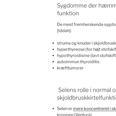
Sygdomme der hæmmer
funktion
De mest fremherskende sygdom
[Iddah]:
struma og knuder i skjoldbrusk
hyperthyreose (for højt stofskif
hypothyroidisme (lavt stofskift
autoimmun thyroiditis
kræfttumorer
Selens rolle i normal 
skjoldbruskkirtelfunkt
Selen er
mere koncentreret i sk
kroppen [Ventura].