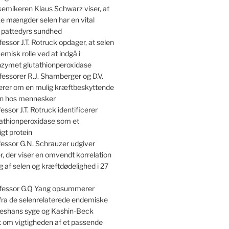
emikeren Klaus Schwarz viser, at
e mængder selen har en vital
r pattedyrs sundhed
essor J.T. Rotruck opdager, at selen
kemisk rolle ved at indgå i
nzymet glutathionperoxidase
essorer R.J. Shamberger og D.V.
terer om en mulig kræftbeskyttende
len hos mennesker
essor J.T. Rotruck identificerer
athionperoxidase som et
gt protein
essor G.N. Schrauzer udgiver
, der viser en omvendt korrelation
 af selen og kræftdødelighed i 27
fessor G.Q Yang opsummerer
 fra de selenrelaterede endemiske
shans syge og Kashin-Beck
om vigtigheden af et passende