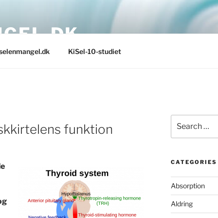
GEL.DK
selenmangel.dk
KiSel-10-studiet
Search
skkirtelens funktion
for:
CATEGORIES
le
Absorption
og
Aldring