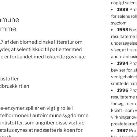
dagligt selen
1989
Prof
for selens ro
immune
sygdom
domme
1993
Fors
resultaterne 
 af den biomedicinske litteratur om
undersøgelser
der, at selentilskud til patienter med
viser, at tils
 er forbundet med følgende gavnlige
andre antioxi
1994
Prof
beviser for, at
vedligeholdel
tistoffer
smittede pati
ldbruskkirtlen
1996
Prof
resultaterne 
forsøg - den
enzymer spiller en vigtig rolle i
kræft - som v
irtelhormoner. I autoimmune sygdomme
virkninger ov
ntistoffer, som angriber disse vigtige
prostatakræf
status synes at nedsætte risikoen for
1997
Prof