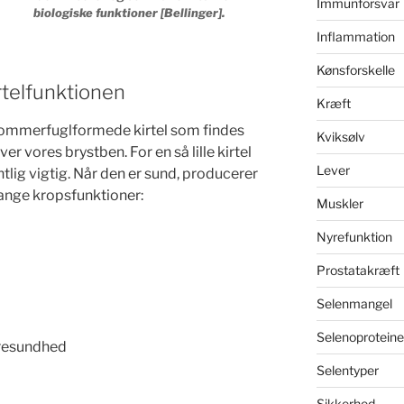
Immunforsvar
biologiske funktioner [Bellinger].
Inflammation
Kønsforskelle
rtelfunktionen
Kræft
e sommerfuglformede kirtel som findes
Kviksølv
over vores brystben. For en så lille kirtel
Lever
lig vigtig. Når den er sund, producerer
ange kropsfunktioner:
Muskler
Nyrefunktion
Prostatakræft
Selenmangel
Selenoproteine
eresundhed
Selentyper
Sikkerhed