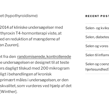
tet (hypothyroidisme)
RECENT POS
014 af kliniske undersøgelser med
Selen- og kviks
hyroxin T4-hormonterapi viste, at
Selen, diabetes
med en reduktion af mængderne af
an Zuuren].
Selen og vores
Selen til infl
tet fra den
randomiserede, kontrollerede
e undersøgelsen er designet til at teste
Selen og coenz
ers dagligt tilskud med 200 mikrogram
hjertesundhed
igt i behandlingen af kronisk
 primært måles i undersøgelsen, er den
vskvalitet, som vurderes ved hjælp af det
Winther].