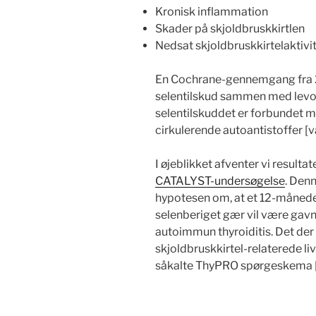
Kronisk inflammation
Skader på skjoldbruskkirtlen
Nedsat skjoldbruskkirtelaktivi
En Cochrane-gennemgang fra 2
selentilskud sammen med levot
selentilskuddet er forbundet 
cirkulerende autoantistoffer [v
I øjeblikket afventer vi resulta
CATALYST-undersøgelse
. Denn
hypotesen om, at et 12-måned
selenberiget gær vil være gavnl
autoimmun thyroiditis. Det der
skjoldbruskkirtel-relaterede li
såkalte ThyPRO spørgeskema [