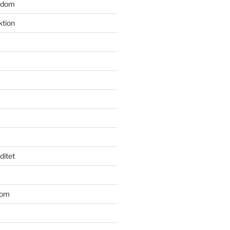
gdom
ktion
iditet
dom