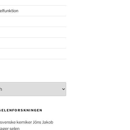
elfunktion
 SELENFORSKNINGEN
svenske kemiker Jöns Jakob
dager selen