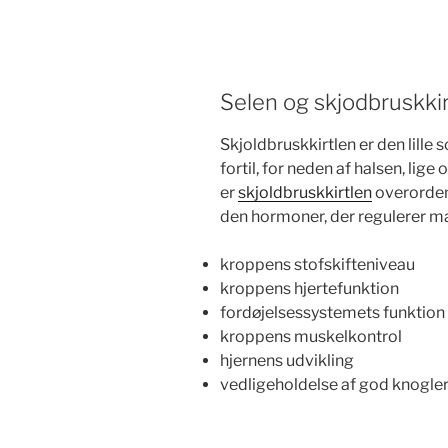
Selen og skjodbruskki
Skjoldbruskkirtlen er den lill
fortil, for neden af halsen, lige 
er
skjoldbruskkirtlen
overordent
den hormoner, der regulerer m
kroppens stofskifteniveau
kroppens hjertefunktion
fordøjelsessystemets funktion
kroppens muskelkontrol
hjernens udvikling
vedligeholdelse af god knogl