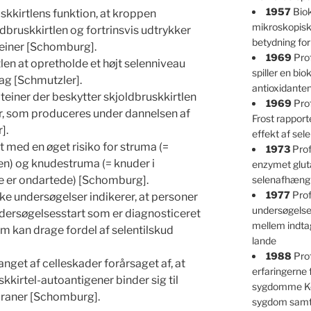
1957
Biok
uskkirtlens funktion, at kroppen
mikroskopisk
oldbruskkirtlen og fortrinsvis udtrykker
betydning fo
teiner [Schomburg].
1969
Prof
len at opretholde et højt selenniveau
spiller en bio
tag [Schmutzler].
antioxidante
teiner der beskytter skjoldbruskkirtlen
1969
Prof
r, som produceres under dannelsen af ​​
Frost rappor
].
effekt af se
t med en øget risiko for struma (=
1973
Prof
len) og knudestruma (= knuder i
enzymet glut
le er ondartede) [Schomburg].
selenafhængi
1977
Prof
ke undersøgelser indikerer, at personer
undersøgelser
ndersøgelsesstart som er diagnosticeret
mellem indtag
kan drage fordel af selentilskud
lande
1988
Pro
et af celleskader forårsaget af, at ​​
erfaringerne
skkirtel-autoantigener binder sig til
sygdomme Ke
braner [Schomburg].
sygdom samt 