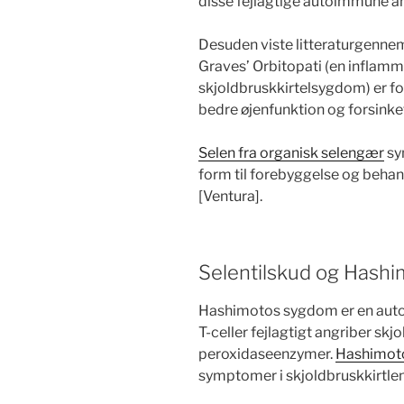
disse fejlagtige autoimmune a
Desuden viste litteraturgennemg
Graves’ Orbitopati (en inflam
skjoldbruskkirtelsygdom) er fo
bedre øjenfunktion og forsinke
Selen fra organisk selengær
sy
form til forebyggelse og behan
[Ventura].
Selentilskud og Hash
Hashimotos sygdom er en au
T-celler fejlagtigt angriber skj
peroxidaseenzymer.
Hashimot
symptomer i skjoldbruskkirtlen