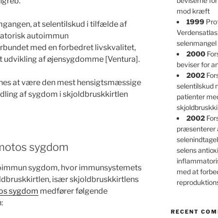
ngreb.
beviserne for
mod kræft
1999
Prof
angen, at selentilskud i tilfælde af
Verdensatlas
matorisk autoimmun
selenmangel 
rbundet med en forbedret livskvalitet,
2000
For
t udvikling af øjensygdomme [Ventura].
beviser for an
2002
Fors
nes at være den mest hensigtsmæssige
selentilskud
dling af sygdom i skjoldbruskkirtlen
patienter m
skjoldbruskk
2002
For
præsenterer 
selenindtagel
imotos sygdom
selens antioxi
inflammatori
toimmun sygdom, hvor immunsystemets
med at forbe
oldbruskkirtlen, især skjoldbruskkirtlens
reproduktio
os sygdom
medfører følgende
:
RECENT CO