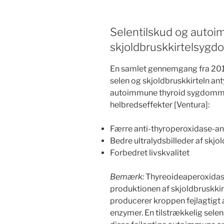
Selentilskud og auto
skjoldbruskkirtelsyg
En samlet gennemgang fra 2017
selen og skjoldbruskkirteln anty
autoimmune thyroid sygdomme
helbredseffekter [Ventura]:
Færre anti-thyroperoxidase-an
Bedre ultralydsbilleder af skjo
Forbedret livskvalitet
Bemærk:
Thyreoideaperoxidase-
produktionen af skjoldbruskk
producerer kroppen fejlagtigt a
enzymer. En tilstrækkelig selen