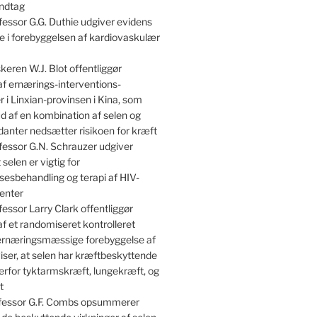
indtag
essor G.G. Duthie udgiver evidens
lle i forebyggelsen af kardiovaskulær
keren W.J. Blot offentliggør
af ernærings-interventions-
 i Linxian-provinsen i Kina, som
kud af en kombination af selen og
danter nedsætter risikoen for kræft
essor G.N. Schrauzer udgiver
 selen er vigtig for
sesbehandling og terapi af HIV-
enter
essor Larry Clark offentliggør
af et randomiseret kontrolleret
 ernæringsmæssige forebyggelse af
iser, at selen har kræftbeskyttende
erfor tyktarmskræft, lungekræft, og
t
essor G.F. Combs opsummerer