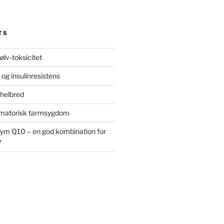
TS
ølv-toksicitet
 og insulinresistens
 helbred
ammatorisk tarmsygdom
ym Q10 – en god kombination for
?