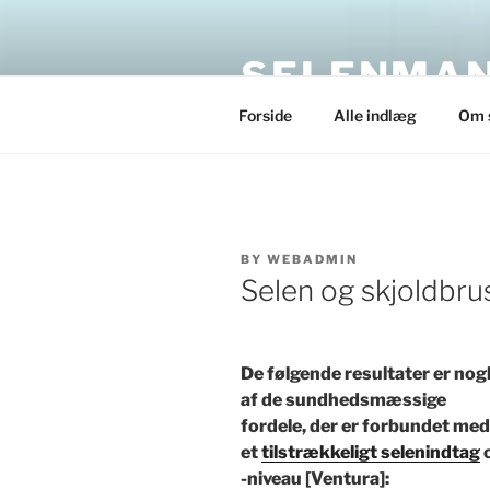
Skip
to
SELENMAN
content
Forside
Alle indlæg
Om 
POSTED
BY
WEBADMIN
ON
Selen og skjoldbru
De følgende resultater er nog
af de sundhedsmæssige
fordele, der er forbundet med
et
tilstrækkeligt selenindtag
-niveau [Ventura]: