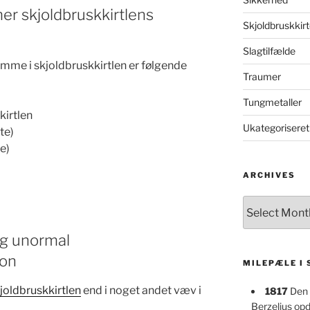
 skjoldbruskkirtlens
Skjoldbruskkirt
Slagtilfælde
me i skjoldbruskkirtlen er følgende
Traumer
Tungmetaller
kirtlen
Ukategoriseret
te)
e)
ARCHIVES
Archives
og unormal
ion
MILEPÆLE I
joldbruskkirtlen
end i noget andet væv i
1817
Den 
Berzelius op