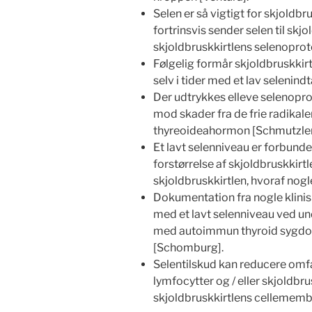
Selen er så vigtigt for skjoldbr
fortrinsvis sender selen til skj
skjoldbruskkirtlens selenopro
Følgelig formår skjoldbruskkirt
selv i tider med et lav selenind
Der udtrykkes elleve selenopro
mod skader fra de frie radikale
thyreoideahormon [Schmutzler
Et lavt selenniveau er forbunde
forstørrelse af skjoldbruskkirt
skjoldbruskkirtlen, hvoraf nog
Dokumentation fra nogle klinis
med et lavt selenniveau ved u
med autoimmun thyroid sygdom 
[Schomburg].
Selentilskud kan reducere omfang
lymfocytter og / eller skjoldbru
skjoldbruskkirtlens cellemem