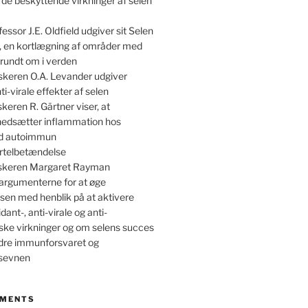
 de beskyttende virkninger af selen
essor J.E. Oldfield udgiver sit Selen
, en kortlægning af områder med
rundt om i verden
skeren O.A. Levander udgiver
ti-virale effekter af selen
keren R. Gärtner viser, at
 nedsætter inflammation hos
ed autoimmun
irtelbetændelse
skeren Margaret Rayman
argumenterne for at øge
sen med henblik på at aktivere
dant-, anti-virale og anti-
ske virkninger og om selens succes
dre immunforsvaret og
nsevnen
MMENTS